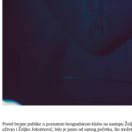
Pored brojne publike u poznatom beogradskom klubu na nastupu Željk
uživao i Željko Joksimović, bilo je jasno od samog početka, što možete 