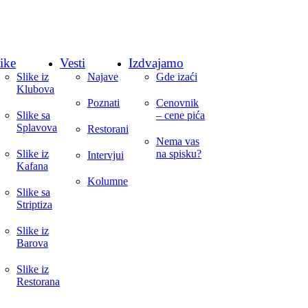
ike
Vesti
Izdvajamo
Slike iz
Najave
Gde izaći
Klubova
Poznati
Cenovnik
Slike sa
– cene pića
Splavova
Restorani
Nema vas
Slike iz
na spisku?
Intervjui
Kafana
Kolumne
Slike sa
Striptiza
Slike iz
Barova
Slike iz
Restorana