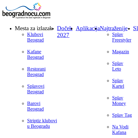
Mesta za izlazak
Doček
Aplikacija
Najtraženije
Sl
Klubovi
2027
Splav
Beograd
Freestyler
Kafane
Magazin
Beograd
Splav
Restorani
Leto
Beograd
Splav
Splavovi
Kartel
Beograd
Splav
Barovi
Money
Beograd
Splav Tag
Striptiz klubovi
u Beogradu
Na Vodi
Kafana