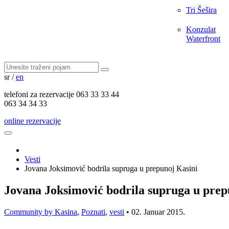
Tri Šešira
Konzulat
Waterfront
sr
/
en
telefoni za
rezervacije
063 33 33 44
063 34 34 33
online rezervacije
Vesti
Jovana Joksimović bodrila supruga u prepunoj Kasini
Jovana Joksimović bodrila supruga u prep
Community by Kasina
,
Poznati
,
vesti
•
02. Januar 2015.