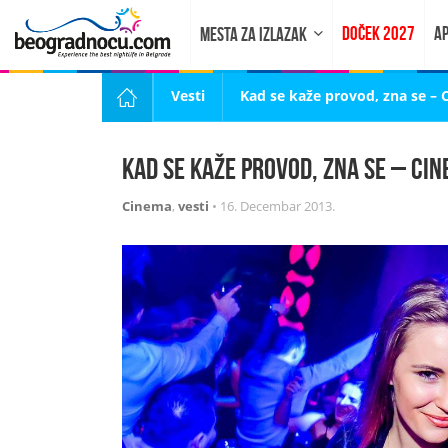
DOČEK 2027
AP
MESTA ZA IZLAZAK
Vesti
Kad se kaže provod, zna se –
Kad se kaže provod, zna se – Ci
Cinema
,
vesti
•
16. Decembar 2013.