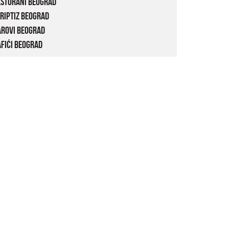
estorani Beograd
riptiz Beograd
arovi Beograd
fići Beograd