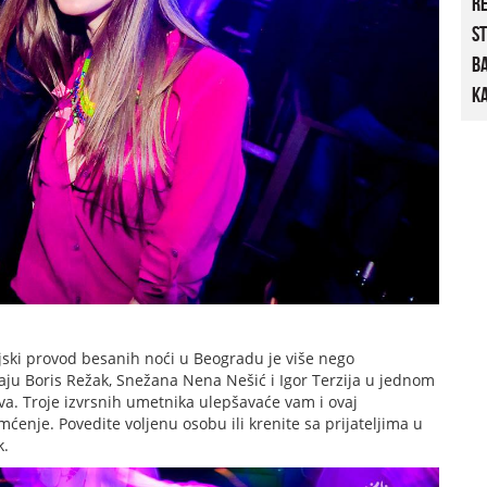
R
St
B
Ka
jski provod besanih noći u Beogradu je više nego
aju Boris Režak, Snežana Nena Nešić i Igor Terzija u jednom
ova. Troje izvrsnih umetnika ulepšavaće vam i ovaj
ćenje. Povedite voljenu osobu ili krenite sa prijateljima u
k.