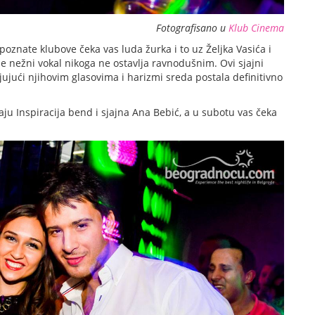
Fotografisano u
Klub Cinema
znate klubove čeka vas luda žurka i to uz Željka Vasića i
me nežni vokal nikoga ne ostavlja ravnodušnim. Ovi sjajni
jujući njihovim glasovima i harizmi sreda postala definitivno
ju Inspiracija bend i sjajna Ana Bebić, a u subotu vas čeka
.