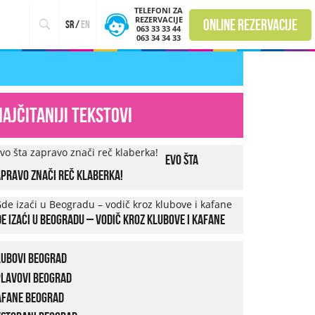
TELEFONI ZA
REZERVACIJE
online rezervacije
sr
/
en
063 33 33 44
063 34 34 33
Najčitaniji tekstovi
Evo šta
pravo znači reč klaberka!
e izaći u Beogradu – vodič kroz klubove i kafane
lubovi Beograd
plavovi Beograd
afane Beograd