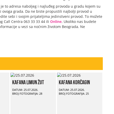
a je to adresa naboljeg i najluđeg provoda u gradu kojem su
i ovoga grada. Da ne biste propustili najbolji provod u
dite sebi i svojim prijateljima jedinstveni provod. To možete
g Call Centra 063 33 33 44 ili
Online
. Ukoliko nas budete
 informacije u vezi sa noćnim životom Beograda. Ne
Kafana Limun Žut
Kafana Korčagin
DATUM: 25.07.2026.
DATUM: 25.07.2026.
BROJ FOTOGRAFIJA: 28
BROJ FOTOGRAFIJA: 25