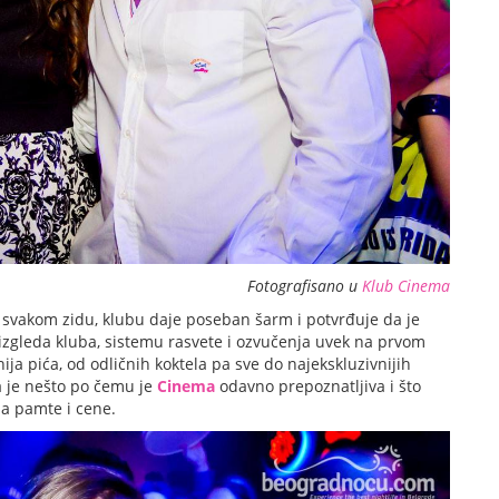
Fotografisano u
Klub Cinema
a svakom zidu, klubu daje poseban šarm i potvrđuje da je
 izgleda kluba, sistemu rasvete i ozvučenja uvek na prvom
a pića, od odličnih koktela pa sve do najekskluzivnijih
a je nešto po čemu je
Cinema
odavno prepoznatljiva i što
a pamte i cene.