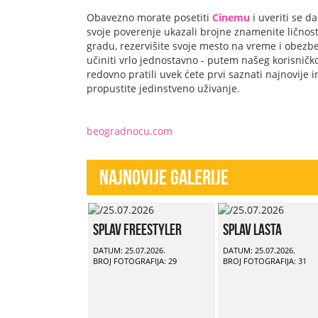
Obavezno morate posetiti
Cinemu
i uveriti se d
svoje poverenje ukazali brojne znamenite ličnost
gradu, rezervišite svoje mesto na vreme i obezbe
učiniti vrlo jednostavno - putem našeg korisničko
redovno pratili uvek ćete prvi saznati najnovije
propustite jedinstveno uživanje.
beogradnocu.com
Najnovije Galerije
Splav Freestyler
Splav Lasta
DATUM: 25.07.2026.
DATUM: 25.07.2026.
BROJ FOTOGRAFIJA: 29
BROJ FOTOGRAFIJA: 31