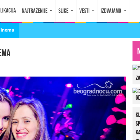
LIKACIJA
NAJTRAŽENIJE
SLIKE
VESTI
IZDVAJAMO
 Cinema
nema
za
Gd
K
S
K