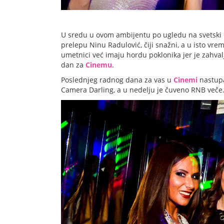
U sredu u ovom ambijentu po ugledu na svetski po
prelepu Ninu Radulović, čiji snažni, a u isto vre
umetnici već imaju hordu poklonika jer je zahval
dan za
Cinemu
.
Poslednjeg radnog dana za vas u
Cinemi
nastupa
Camera Darling, a u nedelju je čuveno RNB veče