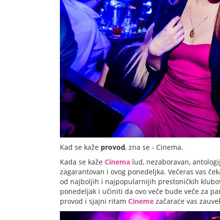
Kad se kaže
provod
, zna se - Cinema.
Kada se kaže
Cinema
lud, nezaboravan, antologi
zagarantovan i ovog ponedeljka. Večeras vas ček
od najboljih i najpopularnijih prestoničkih klub
ponedeljak i učiniti da ovo veče bude veče za pam
provod i sjajni ritam
Cineme
začaraće vas zauve