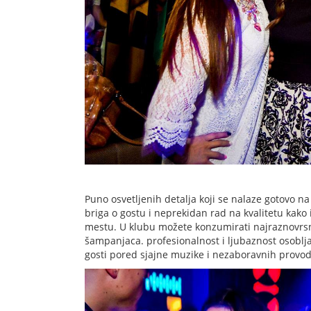
Puno osvetljenih detalja koji se nalaze gotovo n
briga o gostu i neprekidan rad na kvalitetu kako
mestu. U klubu možete konzumirati najraznovrsnij
šampanjaca. profesionalnost i ljubaznost osoblj
gosti pored sjajne muzike i nezaboravnih provod