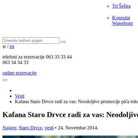
Tri Šešira
Konzulat
Waterfront
sr
/
en
telefoni za
rezervacije
063 33 33 44
063 34 34 33
online rezervacije
Vesti
Kafana Staro Drvce radi za vas: Neodoljive promocije pića tok
Kafana Staro Drvce radi za vas: Neodoljiv
Najave
,
Staro Drvce
,
vesti
•
24. Novembar 2014.