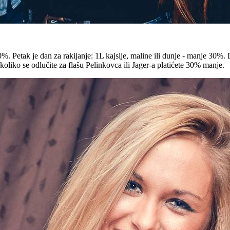
%. Petak je dan za rakijanje: 1L kajsije, maline ili dunje - manje 30
koliko se odlučite za flašu Pelinkovca ili Jager-a platićete 30% manje.