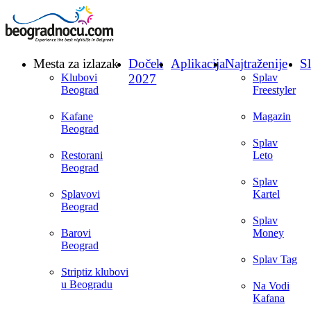
Mesta za izlazak
Doček
Aplikacija
Najtraženije
Sl
Klubovi
2027
Splav
Beograd
Freestyler
Kafane
Magazin
Beograd
Splav
Restorani
Leto
Beograd
Splav
Splavovi
Kartel
Beograd
Splav
Barovi
Money
Beograd
Splav Tag
Striptiz klubovi
u Beogradu
Na Vodi
Kafana