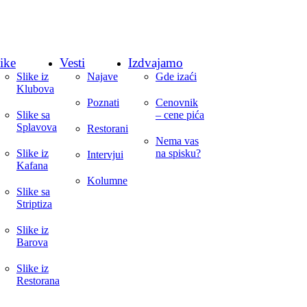
ike
Vesti
Izdvajamo
Slike iz
Najave
Gde izaći
Klubova
Poznati
Cenovnik
Slike sa
– cene pića
Splavova
Restorani
Nema vas
Slike iz
na spisku?
Intervjui
Kafana
Kolumne
Slike sa
Striptiza
Slike iz
Barova
Slike iz
Restorana