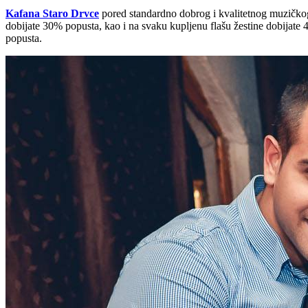
Kafana Staro Drvce
pored standardno dobrog i kvalitetnog muzičkog
dobijate 30% popusta, kao i na svaku kupljenu flašu žestine dobijate 
popusta.