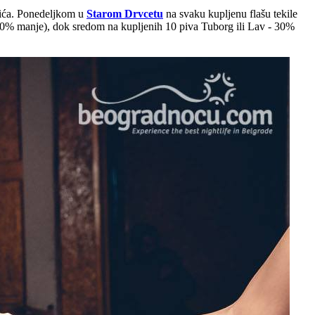
pića. Ponedeljkom u
Starom Drvcetu
na svaku kupljenu flašu tekile
 (30% manje), dok sredom na kupljenih 10 piva Tuborg ili Lav - 30%