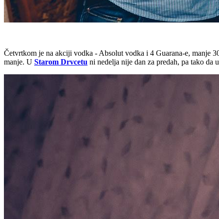
Četvrtkom je na akciji vodka - Absolut vodka i 4 Guarana-e, manje 30
manje. U
Starom Drvcetu
ni nedelja nije dan za predah, pa tako da u