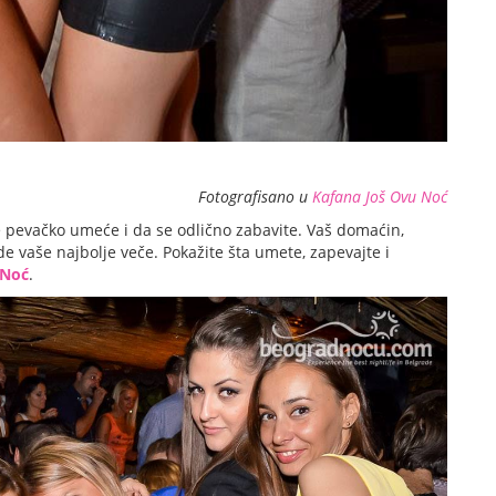
Fotografisano u
Kafana Još Ovu Noć
e pevačko umeće i da se odlično zabavite. Vaš domaćin,
e vaše najbolje veče. Pokažite šta umete, zapevajte i
 Noć
.