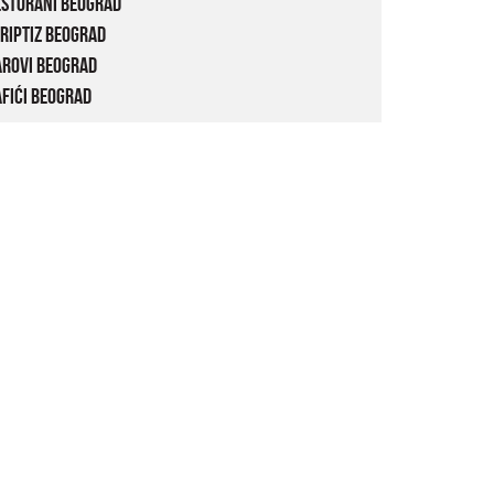
estorani Beograd
riptiz Beograd
arovi Beograd
fići Beograd