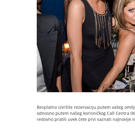
Besplatno izvršite rezervaciju putem vašeg omilj
odnosno putem našeg korisničkog Call Centra 063 
redovno pratili uvek ćete prvi saznati najnovije