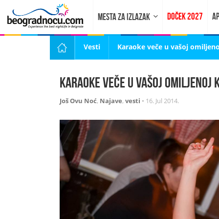
DOČEK 2027
AP
MESTA ZA IZLAZAK
Vesti
Karaoke veče u vašoj omiljeno
Karaoke veče u vašoj omiljenoj 
Još Ovu Noć
,
Najave
,
vesti
•
16. Jul 2014.