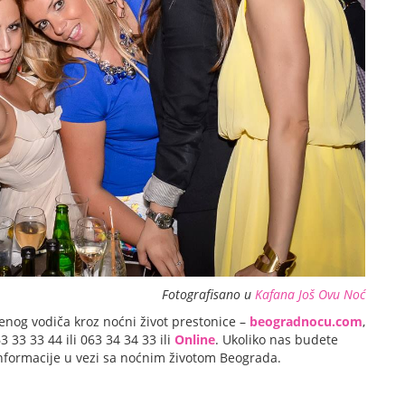
Fotografisano u
Kafana Još Ovu Noć
enog vodiča kroz noćni život prestonice –
beogradnocu.com
,
33 33 44 ili 063 34 34 33 ili
Online
. Ukoliko nas budete
 informacije u vezi sa noćnim životom Beograda.