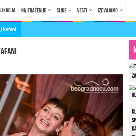
LIKACIJA
NAJTRAŽENIJE
SLIKE
VESTI
IZDVAJAMO
j kafani
kafani
za
Gd
K
S
K