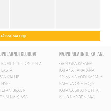
AŽI SVE GALERIJE
opularniji klubovi
najpopularnije kafane
 KOMITET BETON HALA
GRADSKA KAFANA
 LASTA
KAFANA TARAPANA
BANK KLUB
SPLAV NA VODI KAFANA
 HYPE
KAFANA ONA MOJA
TEFAN BRAUN
KAFANA SIPAJ NE PITAJ
ONALNA KLASA
KLUB NARODNJAKA