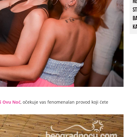
R
St
B
Ka
š Ovu Noć
, očekuje vas fenomenalan provod koji ćete