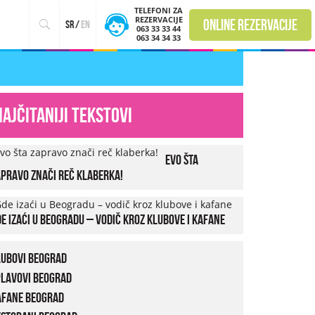
TELEFONI ZA
REZERVACIJE
online rezervacije
sr
/
en
063 33 33 44
063 34 34 33
Najčitaniji tekstovi
Evo šta
pravo znači reč klaberka!
e izaći u Beogradu – vodič kroz klubove i kafane
lubovi Beograd
plavovi Beograd
afane Beograd