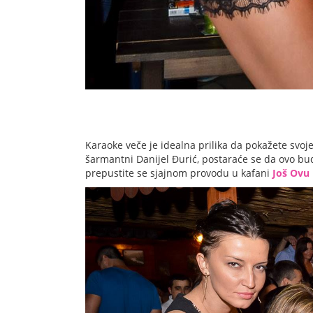
Karaoke veče je idealna prilika da pokažete svoj
šarmantni Danijel Đurić, postaraće se da ovo bud
prepustite se sjajnom provodu u kafani
Još Ovu