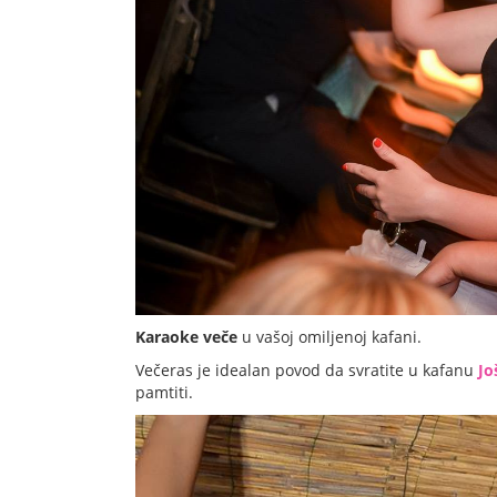
Karaoke veče
u vašoj omiljenoj kafani.
Večeras je idealan povod da svratite u kafanu
Jo
pamtiti.