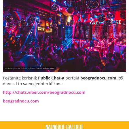
Postanite korisnik
Public Chat-a
portala
beogradnocu.com
još
danas i to samo jednim klikom:
http://chats.viber.com/beogradnocu.com
beogradnocu.com
Najnovije Galerije