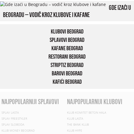
Gde izaći u
Beogradu – vodič kroz klubove i kafane
Klubovi Beograd
Splavovi Beograd
Kafane Beograd
Restorani Beograd
Striptiz Beograd
Barovi Beograd
Kafići Beograd
najpopularniji splavovi
najpopularniji klubovi
SPLAV LASTA
KLUB KOMITET BETON HALA
SPLAV FREESTYLER
KLUB LASTA
SPLAV SLOBODA
THE BANK KLUB
KLUB MONEY BEOGRAD
KLUB HYPE