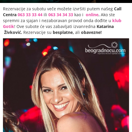
Rezervacije za subotu veče možete izvršiti putem našeg
Call
Centra
063 33 33 44
ili
063 34 34 33
kao i
online
.
Ako ste
spremni za sjajan i nezaboravan provod onda dođite u
klub
Gotik
! Ove subote će vas zabavljati izvanredna
Katarina
Živković.
Rezervacije su
besplatne,
ali
obavezne!