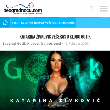
Vesti
Katarina Živković večeras u klubu Gotik
Katarina Živković večeras u klubu Gotik
Beograd
,
Gotik
,
Klubovi
,
Najave
,
vesti
•
16. Februar 2019.