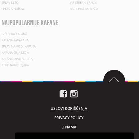
SPLAV LETO
MR STEFAN BRAUN
SPLAV SINDIKAT
NACIONALNA KLASA
najpopularnije kafane
GRADSKA KAFANA
KAFANA TARAPANA
SPLAV NA VODI KAFANA
KAFANA ONA MOJA
KAFANA SIPAJ NE PITAJ
KLUB NARODNJAKA
USLOVI KORIŠĆENJA
PRIVACY POLICY
O NAMA
MARKETING