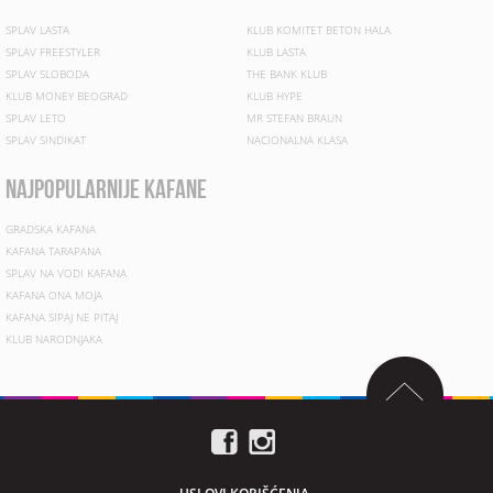
SPLAV LASTA
KLUB KOMITET BETON HALA
SPLAV FREESTYLER
KLUB LASTA
SPLAV SLOBODA
THE BANK KLUB
KLUB MONEY BEOGRAD
KLUB HYPE
SPLAV LETO
MR STEFAN BRAUN
SPLAV SINDIKAT
NACIONALNA KLASA
najpopularnije kafane
GRADSKA KAFANA
KAFANA TARAPANA
SPLAV NA VODI KAFANA
KAFANA ONA MOJA
KAFANA SIPAJ NE PITAJ
KLUB NARODNJAKA