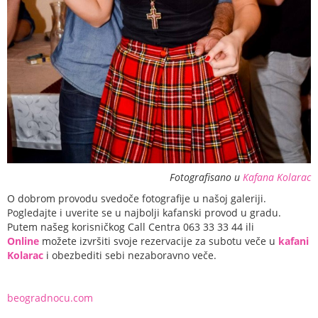
Fotografisano u
Kafana Kolarac
O dobrom provodu svedoče fotografije u našoj galeriji.
Pogledajte i uverite se u najbolji kafanski provod u gradu.
Putem našeg korisničkog Call Centra 063 33 33 44 ili
Online
možete izvršiti svoje rezervacije za subotu veče u
kafani
Kolarac
i obezbediti sebi nezaboravno veče.
beogradnocu.com