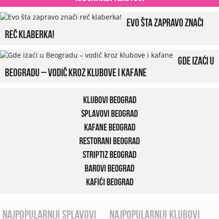
Evo šta zapravo znači
reč klaberka!
Gde izaći u
Beogradu – vodič kroz klubove i kafane
Klubovi Beograd
Splavovi Beograd
Kafane Beograd
Restorani Beograd
Striptiz Beograd
Barovi Beograd
Kafići Beograd
najpopularniji splavovi
najpopularniji klubovi