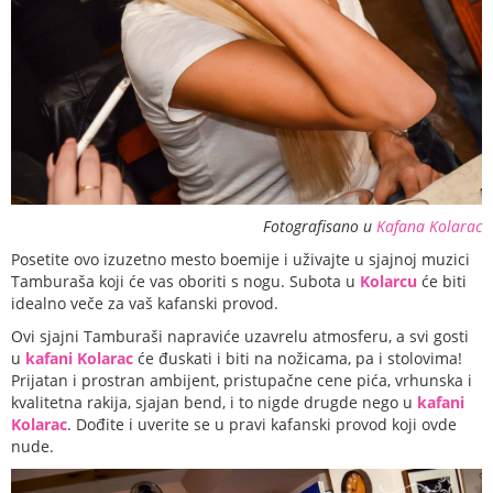
Fotografisano u
Kafana Kolarac
Posetite ovo izuzetno mesto boemije i uživajte u sjajnoj muzici
Tamburaša koji će vas oboriti s nogu. Subota u
Kolarcu
će biti
idealno veče za vaš kafanski provod.
Ovi sjajni Tamburaši napraviće uzavrelu atmosferu, a svi gosti
u
kafani Kolarac
će đuskati i biti na nožicama, pa i stolovima!
Prijatan i prostran ambijent, pristupačne cene pića, vrhunska i
kvalitetna rakija, sjajan bend, i to nigde drugde nego u
kafani
Kolarac
. Dođite i uverite se u pravi kafanski provod koji ovde
nude.