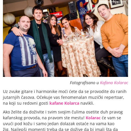
Fotografisano u
Kafana Kolarac
Uz zvuke gitare i harmonike moći ćete da se provodite do ranih
jutarnjih časova. Očekuje vas fenomenalan muzički repertoar,
na koji su redovni gosti
kafane Kolarca
navikli.
Ako želite da doživite i svim svojim čulima osetite duh pravog
kafanskog provoda, na pravom ste mestu!
Kolarac
će vam se
uvući pod kožu i samo jedan dolazak ostaće na vama kao
žig. Najlepši momenti treba da se dožive da bi imali šta da