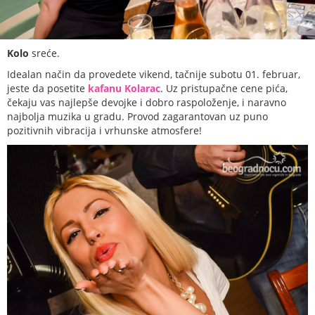
Kolo
sreće.
Idealan način da provedete vikend, tačnije subotu 01. februar,
jeste da posetite
kafanu Kolarac
. Uz pristupačne cene pića,
čekaju vas najlepše devojke i dobro raspoloženje, i naravno
najbolja muzika u gradu. Provod zagarantovan uz puno
pozitivnih vibracija i vrhunske atmosfere!