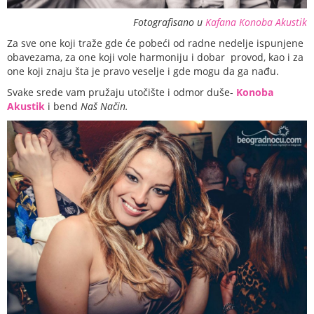
Fotografisano u
Kafana Konoba Akustik
Za sve one koji traže gde će pobeći od radne nedelje ispunjene
obavezama, za one koji vole harmoniju i dobar provod, kao i za
one koji znaju šta je pravo veselje i gde mogu da ga nađu.
Svake srede vam pružaju utočište i odmor duše-
Konoba
Akustik
i bend
Naš Način.