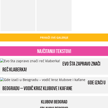
PRIKAŽI SVE GALERIJE
Najčitaniji tekstovi
Evo šta zapravo znači
reč klaberka!
Gde izaći u
Beogradu – vodič kroz klubove i kafane
Klubovi Beograd