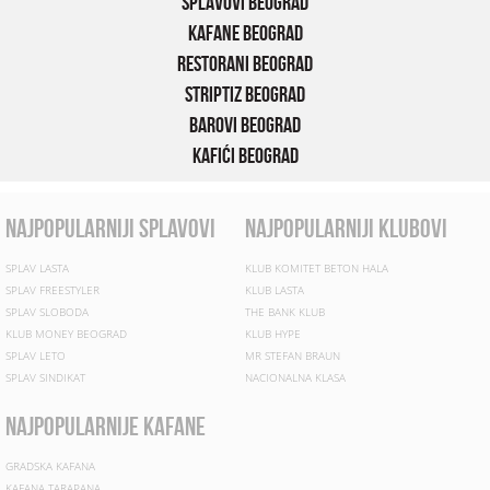
Splavovi Beograd
Kafane Beograd
Restorani Beograd
Striptiz Beograd
Barovi Beograd
Kafići Beograd
najpopularniji splavovi
najpopularniji klubovi
SPLAV LASTA
KLUB KOMITET BETON HALA
SPLAV FREESTYLER
KLUB LASTA
SPLAV SLOBODA
THE BANK KLUB
KLUB MONEY BEOGRAD
KLUB HYPE
SPLAV LETO
MR STEFAN BRAUN
SPLAV SINDIKAT
NACIONALNA KLASA
najpopularnije kafane
GRADSKA KAFANA
KAFANA TARAPANA