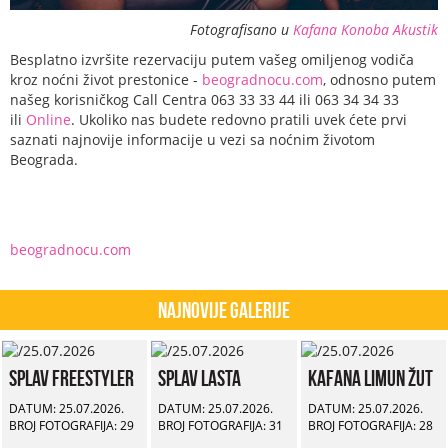
Fotografisano u
Kafana Konoba Akustik
Besplatno izvršite rezervaciju putem vašeg omiljenog vodiča
kroz noćni život prestonice -
beogradnocu.com
, odnosno putem
našeg korisničkog Call Centra 063 33 33 44 ili 063 34 34 33
ili
Online
. Ukoliko nas budete redovno pratili uvek ćete prvi
saznati najnovije informacije u vezi sa noćnim životom
Beograda.
beogradnocu.com
Najnovije Galerije
Splav Freestyler
Splav Lasta
Kafana Limun Žut
DATUM: 25.07.2026.
DATUM: 25.07.2026.
DATUM: 25.07.2026.
BROJ FOTOGRAFIJA: 29
BROJ FOTOGRAFIJA: 31
BROJ FOTOGRAFIJA: 28