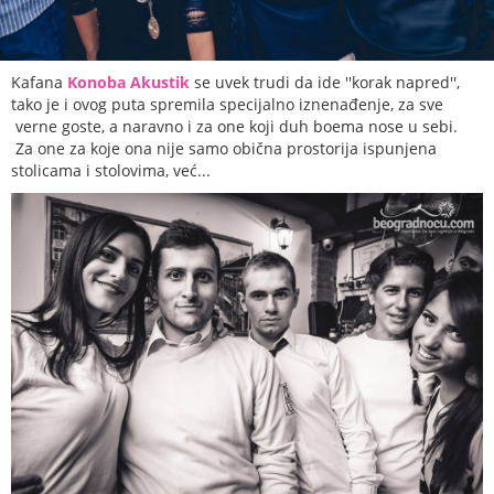
Kafana
Konoba Akustik
se uvek trudi da ide ''korak napred'',
tako je i ovog puta spremila specijalno iznenađenje, za sve
verne goste, a naravno i za one koji duh boema nose u sebi.
Za one za koje ona nije samo obična prostorija ispunjena
stolicama i stolovima, već...