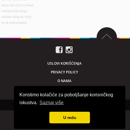
SPLAV NA VODI KAFANA
KAFANA ONA MOJA
KAFANA SIPAJ NE PITAJ
KLUB NARODNJAKA
USLOVI KORIŠĆENJA
PRIVACY POLICY
O NAMA
MARKETING
Koristimo kolačiće za poboljšanje korisničkog
iskustva.
Saznaj više
Sva prava zadržana © 2026. beogradnocu.com
U redu