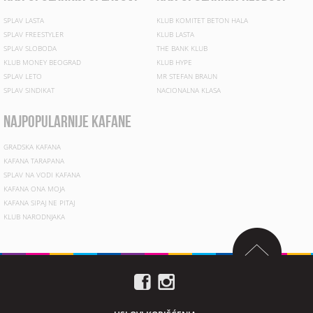
SPLAV LASTA
KLUB KOMITET BETON HALA
SPLAV FREESTYLER
KLUB LASTA
SPLAV SLOBODA
THE BANK KLUB
KLUB MONEY BEOGRAD
KLUB HYPE
SPLAV LETO
MR STEFAN BRAUN
SPLAV SINDIKAT
NACIONALNA KLASA
najpopularnije kafane
GRADSKA KAFANA
KAFANA TARAPANA
SPLAV NA VODI KAFANA
KAFANA ONA MOJA
KAFANA SIPAJ NE PITAJ
KLUB NARODNJAKA