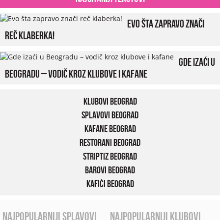
Evo šta zapravo znači
reč klaberka!
Gde izaći u
Beogradu – vodič kroz klubove i kafane
Klubovi Beograd
Splavovi Beograd
Kafane Beograd
Restorani Beograd
Striptiz Beograd
Barovi Beograd
Kafići Beograd
najpopularniji splavovi
najpopularniji klubovi