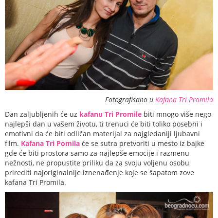
Fotografisano u
Kafana Tri Promila
Dan zaljubljenih će uz
kafanu Tri Promile
biti mnogo više nego
najlepši dan u vašem životu, ti trenuci će biti toliko posebni i
emotivni da će biti odličan materijal za najgledaniji ljubavni
film.
Kafana Tri Pomila
će se sutra pretvoriti u mesto iz bajke
gde će biti prostora samo za najlepše emocije i razmenu
nežnosti, ne propustite priliku da za svoju voljenu osobu
prirediti najoriginalnije iznenađenje koje se šapatom zove
kafana Tri Promila.