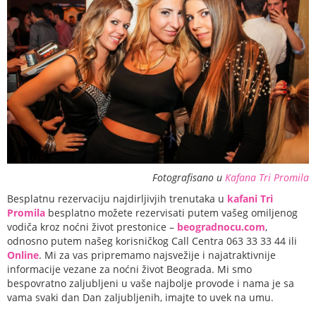
Fotografisano u
Kafana Tri Promila
Besplatnu rezervaciju najdirljivjih trenutaka u
kafani Tri
Promila
besplatno možete rezervisati putem vašeg omiljenog
vodiča kroz noćni život prestonice –
beogradnocu.com
,
odnosno putem našeg korisničkog Call Centra 063 33 33 44 ili
Online
. Mi za vas pripremamo najsvežije i najatraktivnije
informacije vezane za noćni život Beograda. Mi smo
bespovratno zaljubljeni u vaše najbolje provode i nama je sa
vama svaki dan Dan zaljubljenih, imajte to uvek na umu.