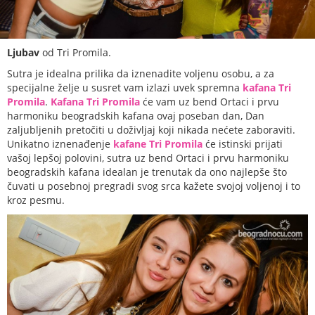
Ljubav
od Tri Promila.
Sutra je idealna prilika da iznenadite voljenu osobu, a za
specijalne želje u susret vam izlazi uvek spremna
kafana Tri
Promila
.
Kafana Tri Promila
će vam uz bend Ortaci i prvu
harmoniku beogradskih kafana ovaj poseban dan, Dan
zaljubljenih pretočiti u doživljaj koji nikada nećete zaboraviti.
Unikatno iznenađenje
kafane Tri Promila
će istinski prijati
vašoj lepšoj polovini, sutra uz bend Ortaci i prvu harmoniku
beogradskih kafana idealan je trenutak da ono najlepše što
čuvati u posebnoj pregradi svog srca kažete svojoj voljenoj i to
kroz pesmu.