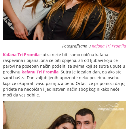
Fotografisano u
Kafana Tri Promila
Kafana Tri Promila
sutra neće biti samo obična kafana
raspevana i pijana, ona će biti opijena, ali od ljubavi koju će
parovi na poseban način podeliti sa svima koji se sutra upute u
predivnu
kafanu Tri Promila
. Sutra je idealan dan, da ako ste
sami baš za Dan zaljubljenih upoznate neku posebnu osobu
koja će okupirati vašu pažnju, a bend Ortaci će pripomoći da joj
priđete na neobičan i jedinstven način zbog kog nikako neće
moći da vas odbije.