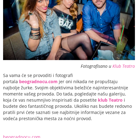
Fotografisano u
Klub Teatro
Sa vama će se provoditi i fotografi
portala
beogradnocu.com
jer oni nikada ne propuštaju
najbolje žurke. Svojim objektivima beležiće najinteresantnije
momente vašeg provoda. Do tada, pogledajte našu galeriju,
koja će vas nesumnjivo inspirisati da posetite
klub Teatro
i
budete deo fantastičnog provoda. Ukoliko nas budete redovno
pratili prvi ćete saznati sve najbitnije informacije vezane za
vodeća prestonička mesta za noćni provod.
beogradnocu.com