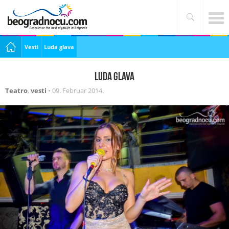
Vesti
Luda glava
Luda glava
Teatro
,
vesti
•
09. Februar 2014.