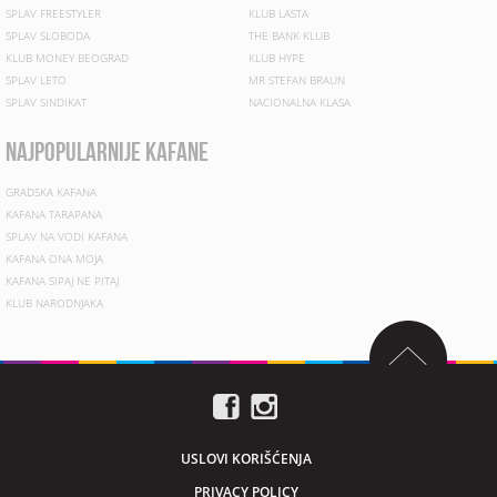
SPLAV FREESTYLER
KLUB LASTA
SPLAV SLOBODA
THE BANK KLUB
KLUB MONEY BEOGRAD
KLUB HYPE
SPLAV LETO
MR STEFAN BRAUN
SPLAV SINDIKAT
NACIONALNA KLASA
najpopularnije kafane
GRADSKA KAFANA
KAFANA TARAPANA
SPLAV NA VODI KAFANA
KAFANA ONA MOJA
KAFANA SIPAJ NE PITAJ
KLUB NARODNJAKA
USLOVI KORIŠĆENJA
PRIVACY POLICY