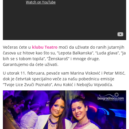
Večeras ćete u
klubu Teatro
moći da uživate do ranih jutarnjih
časova uz hitove kao što su, “Lepota Balkanska”, “Luda glava”, “Ja
bih se s tobom topila”, “Ženskaroš” i mnoge druge.
Garantujemo da ćete uživati.
U utorak 11. februara, pevaće vam Marina Visković i Petar Mitić,
dok je četvrtak specijalno veče za našu pobednicu emisije
“Tvoje Lice Zvuči Poznato”, Anu Kokić i Nebojšu Vojvodića.