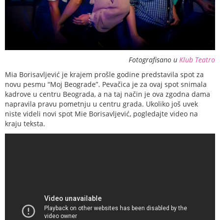
Fotografisano u
Klub Teatro
Mia Borisavljević je krajem prošle godine predstavila spot za
novu pesmu “Moj Beograde”. Pevačica je za ovaj spot snimala
kadrove u centru Beograda, a na taj način je ova zgodna dama
napravila pravu pometnju u centru grada. Ukoliko još uvek
niste videli novi spot Mie Borisavljević, pogledajte video na
kraju teksta.