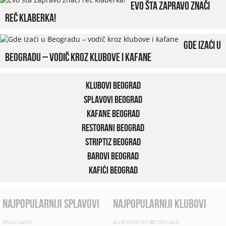
Evo šta zapravo znači
reč klaberka!
Gde izaći u
Beogradu – vodič kroz klubove i kafane
Klubovi Beograd
Splavovi Beograd
Kafane Beograd
Restorani Beograd
Striptiz Beograd
Barovi Beograd
Kafići Beograd
najpopularniji splavovi
najpopularniji klubovi
SPLAV LASTA
KLUB KOMITET BETON HALA