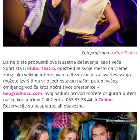
Fotografisano u
Klub Teatro
Da ne biste propustili ova izuzetna dešavanja, kao i Veče
Sportista u
klubu Teatro
, obezbedite svoje mesto na vreme
zbog jako velikog interesovanja. Rezervacije za sva dešavanja
možete izvršiti na vrlo jednostavan način, putem vašeg
omiljenog vodiča kroz noćni život prestonice –
beogradnocu.com
. Svoj najluđi provod možete osigurati putem
našeg korisničkog Call Centra 063 33 33 44 ili
Online
.
Rezervacije su besplatne, ali obavezne.