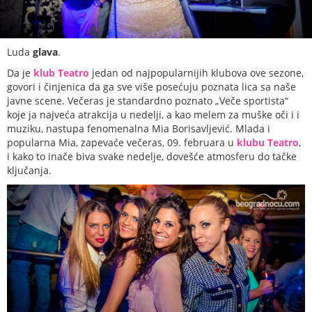
Luda
glava
.
Da je
klub Teatro
jedan od najpopularnijih klubova ove sezone,
govori i činjenica da ga sve više posećuju poznata lica sa naše
javne scene. Večeras je standardno poznato „Veče sportista“
koje ja najveća atrakcija u nedelji, a kao melem za muške oči i i
muziku, nastupa fenomenalna Mia Borisavljević. Mlada i
popularna Mia, zapevaće večeras, 09. februara u
klubu Teatro
,
i kako to inače biva svake nedelje, dovešće atmosferu do tačke
ključanja.