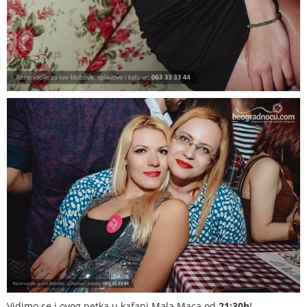
Vidimo se i ovog petka u kafani Mala Maca od
21:30h
!