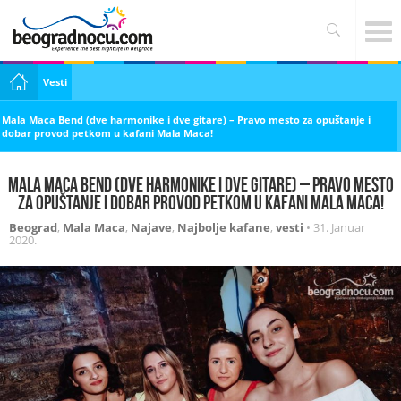
Vesti
Mala Maca Bend (dve harmonike i dve gitare) – Pravo mesto za opuštanje i
dobar provod petkom u kafani Mala Maca!
Mala Maca Bend (dve harmonike i dve gitare) – Pravo mesto
za opuštanje i dobar provod petkom u kafani Mala Maca!
Beograd
,
Mala Maca
,
Najave
,
Najbolje kafane
,
vesti
•
31. Januar
2020.