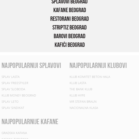
Splavovi Beograd
Kafane Beograd
Restorani Beograd
Striptiz Beograd
Barovi Beograd
Kafići Beograd
najpopularniji splavovi
najpopularniji klubovi
SPLAV LASTA
KLUB KOMITET BETON HALA
SPLAV FREESTYLER
KLUB LASTA
SPLAV SLOBODA
THE BANK KLUB
KLUB MONEY BEOGRAD
KLUB HYPE
SPLAV LETO
MR STEFAN BRAUN
SPLAV SINDIKAT
NACIONALNA KLASA
najpopularnije kafane
GRADSKA KAFANA