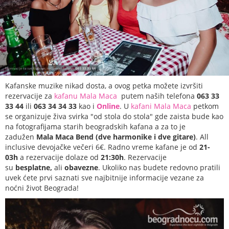
Kafanske muzike nikad dosta, a ovog petka možete izvršiti
rezervacije za
kafanu Mala Maca
putem naših telefona
063 33
33 44
ili
063 34 34 33
kao i
Online
. U
kafani Mala Maca
petkom
se organizuje živa svirka "od stola do stola" gde zaista bude kao
na fotografijama starih beogradskih kafana a za to je
zadužen
Mala Maca Bend (dve harmonike i dve gitare)
. All
inclusive devojačke večeri 6€. Radno vreme kafane je od
21-
03h
a rezervacije dolaze od
21:30h
. Rezervacije
su
besplatne,
ali
obavezn
e
.
Ukoliko nas budete redovno pratili
uvek ćete prvi saznati sve najbitnije informacije vezane za
noćni život Beograda!