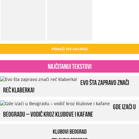
PRIKAŽI SVE GALERIJE
Najčitaniji tekstovi
Evo šta zapravo znači
reč klaberka!
Gde izaći u
Beogradu – vodič kroz klubove i kafane
Klubovi Beograd