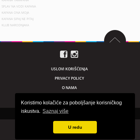
KAFANA TARAPANA
SPLAV NA VODI KAFANA
KAFANA ONA MOJA
KAFANA SIPAJ NE PITAJ
KLUB NARODNJAKA
USLOVI KORIŠĆENJA
PRIVACY POLICY
O NAMA
MARKETING
Koristimo kolačiće za poboljšanje korisničkog
iskustva.
Saznaj više
Sva prava zadržana © 2026. beogradnocu.com
U redu