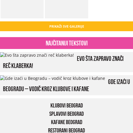
PRIKAŽI SVE GALERIJE
Najčitaniji tekstovi
Evo šta zapravo znači
reč klaberka!
Gde izaći u
Beogradu – vodič kroz klubove i kafane
Klubovi Beograd
Splavovi Beograd
Kafane Beograd
Restorani Beograd