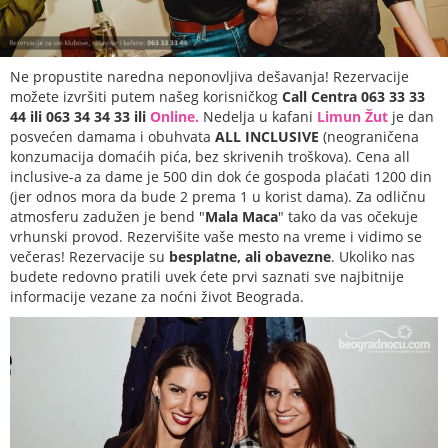
Ne propustite naredna neponovljiva dešavanja! Rezervacije
možete izvršiti putem našeg korisničkog
Call Centra 063 33 33
44 ili 063 34 34 33 ili
Online.
Nedelja u kafani
Limun Žut
je dan
posvećen damama i obuhvata
ALL INCLUSIVE
(neograničena
konzumacija domaćih pića, bez skrivenih troškova). Cena all
inclusive-a za dame je 500 din dok će gospoda plaćati 1200 din
(jer odnos mora da bude 2 prema 1 u korist dama). Za odličnu
atmosferu zadužen je bend "
Маla
Маcа
" tako da vas očekuje
vrhunski provod. Rezervišite vaše mesto na vreme i vidimo se
večeras! Rezervacije su
besplatne, ali obavezne
. Ukoliko nas
budete redovno pratili uvek ćete prvi saznati sve najbitnije
informacije vezane za noćni život Beograda.