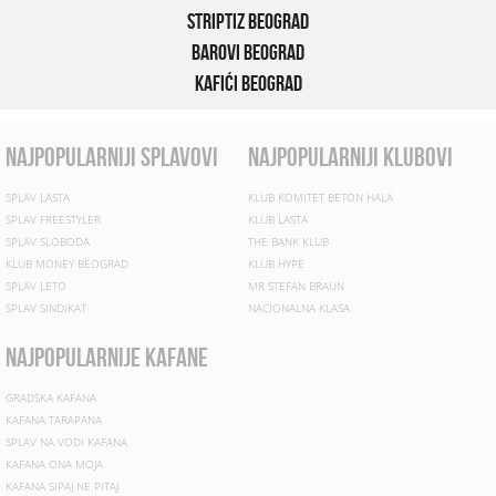
Striptiz Beograd
Barovi Beograd
Kafići Beograd
najpopularniji splavovi
najpopularniji klubovi
SPLAV LASTA
KLUB KOMITET BETON HALA
SPLAV FREESTYLER
KLUB LASTA
SPLAV SLOBODA
THE BANK KLUB
KLUB MONEY BEOGRAD
KLUB HYPE
SPLAV LETO
MR STEFAN BRAUN
SPLAV SINDIKAT
NACIONALNA KLASA
najpopularnije kafane
GRADSKA KAFANA
KAFANA TARAPANA
SPLAV NA VODI KAFANA
KAFANA ONA MOJA
KAFANA SIPAJ NE PITAJ