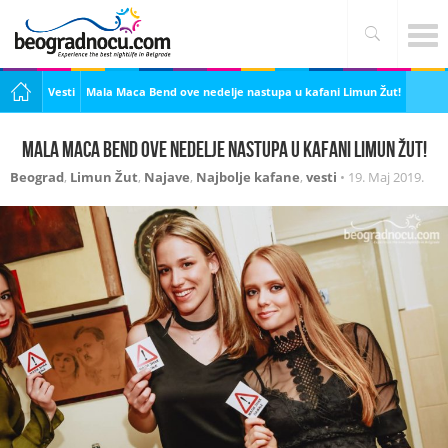
Vesti
Mala Maca Bend ove nedelje nastupa u kafani Limun Žut!
Mala Maca Bend ove nedelje nastupa u kafani Limun Žut!
Beograd
,
Limun Žut
,
Najave
,
Najbolje kafane
,
vesti
•
19. Maj 2019.