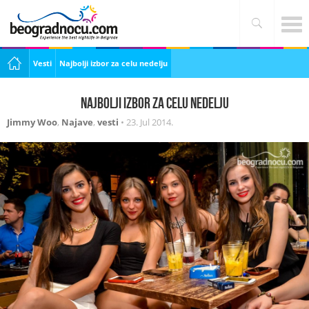
Vesti
Najbolji izbor za celu nedelju
Najbolji izbor za celu nedelju
Jimmy Woo
,
Najave
,
vesti
•
23. Jul 2014.