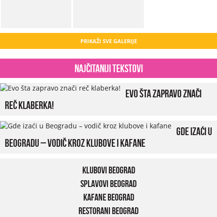
PRIKAŽI SVE GALERIJE
Najčitaniji tekstovi
Evo šta zapravo znači
reč klaberka!
Gde izaći u
Beogradu – vodič kroz klubove i kafane
Klubovi Beograd
Splavovi Beograd
Kafane Beograd
Restorani Beograd