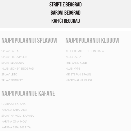
Striptiz Beograd
Barovi Beograd
Kafići Beograd
najpopularniji splavovi
najpopularniji klubovi
SPLAV LASTA
KLUB KOMITET BETON HALA
SPLAV FREESTYLER
KLUB LASTA
SPLAV SLOBODA
THE BANK KLUB
KLUB MONEY BEOGRAD
KLUB HYPE
SPLAV LETO
MR STEFAN BRAUN
SPLAV SINDIKAT
NACIONALNA KLASA
najpopularnije kafane
GRADSKA KAFANA
KAFANA TARAPANA
SPLAV NA VODI KAFANA
KAFANA ONA MOJA
KAFANA SIPAJ NE PITAJ