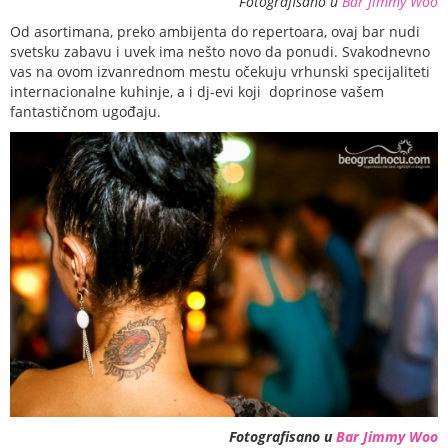
Fotografisano u
Bar Jimmy Woo
Od asortimana, preko ambijenta do repertoara, ovaj bar nudi
svetsku zabavu i uvek ima nešto novo da ponudi. Svakodnevno
vas na ovom izvanrednom mestu očekuju vrhunski specijaliteti
internacionalne kuhinje, a i dj-evi koji doprinose vašem
fantastičnom ugođaju.
Fotografisano u
Bar Jimmy Woo