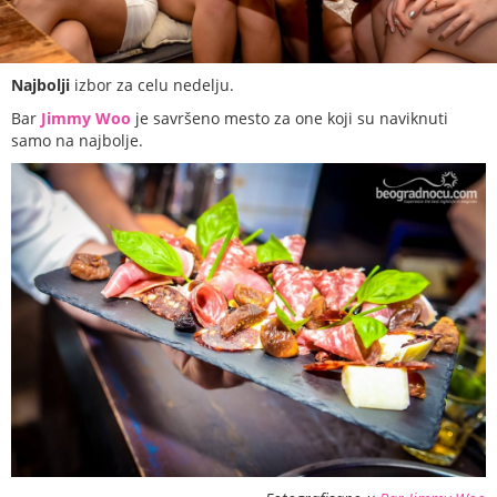
Najbolji
izbor za celu nedelju.
Bar
Jimmy Woo
je savršeno mesto za one koji su naviknuti
samo na najbolje.