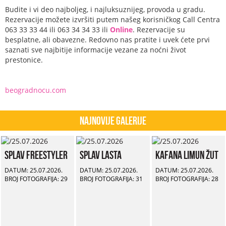
Budite i vi deo najboljeg, i najluksuznijeg, provoda u gradu.
Rezervacije možete izvršiti putem našeg korisničkog Call Centra
063 33 33 44 ili 063 34 34 33 ili
Online
. Rezervacije su
besplatne, ali obavezne. Redovno nas pratite i uvek ćete prvi
saznati sve najbitije informacije vezane za noćni život
prestonice.
beogradnocu.com
Najnovije Galerije
Splav Freestyler
Splav Lasta
Kafana Limun Žut
DATUM: 25.07.2026.
DATUM: 25.07.2026.
DATUM: 25.07.2026.
BROJ FOTOGRAFIJA: 29
BROJ FOTOGRAFIJA: 31
BROJ FOTOGRAFIJA: 28