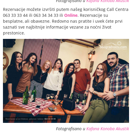
Fotografisano u
Kafana Konoba Akustik
Rezervacije možete izvršiti putem našeg korisničkog Call Centra
063 33 33 44 ili 063 34 34 33 ili
Online
. Rezervacije su
besplatne, ali obavezne. Redovno nas pratite i uvek ćete prvi
saznati sve najbitnije informacije vezane za noćni život
prestonice.
Fotografisano u
Kafana Konoba Akustik