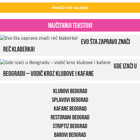
PRIKAŽI SVE GALERIJE
Najčitaniji tekstovi
Evo šta zapravo znači
reč klaberka!
Gde izaći u
Beogradu – vodič kroz klubove i kafane
Klubovi Beograd
Splavovi Beograd
Kafane Beograd
Restorani Beograd
Striptiz Beograd
Barovi Beograd