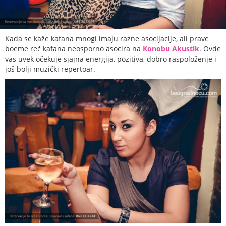
Kada se kaže kafana mnogi imaju razne asocijacije, ali prave
boeme reč kafana neosporno asocira na
Konobu Akustik
. Ovde
vas uvek očekuje sjajna energija, pozitiva, dobro raspoloženje i
još bolji muzički repertoar.