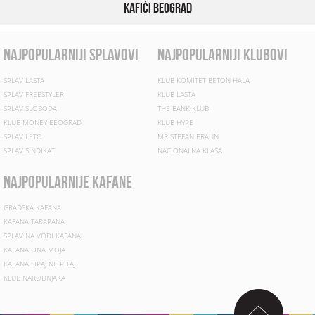
Kafići Beograd
najpopularniji splavovi
najpopularniji klubovi
SPLAV LASTA
KLUB KOMITET BETON HALA
SPLAV FREESTYLER
KLUB LASTA
SPLAV SLOBODA
THE BANK KLUB
KLUB MONEY BEOGRAD
KLUB HYPE
SPLAV LETO
MR STEFAN BRAUN
SPLAV SINDIKAT
NACIONALNA KLASA
najpopularnije kafane
GRADSKA KAFANA
KAFANA TARAPANA
SPLAV NA VODI KAFANA
KAFANA ONA MOJA
KAFANA SIPAJ NE PITAJ
KLUB NARODNJAKA