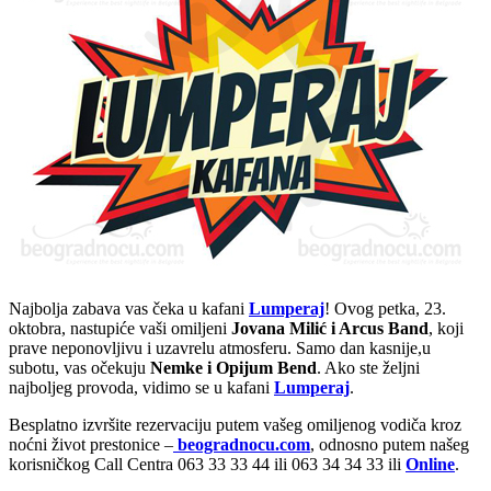
Najbolja zabava vas čeka u kafani
Lumperaj
! Ovog petka, 23.
oktobra, nastupiće vaši omiljeni
Jovana Milić i Arcus Band
, koji
prave neponovljivu i uzavrelu atmosferu. Samo dan kasnije,u
subotu, vas očekuju
Nemke i Opijum Bend
. Ako ste željni
najboljeg provoda, vidimo se u kafani
Lumperaj
.
Besplatno izvršite rezervaciju putem vašeg omiljenog vodiča kroz
noćni život prestonice –
beogradnocu.com
, odnosno putem našeg
korisničkog Call Centra 063 33 33 44 ili 063 34 34 33 ili
Online
.