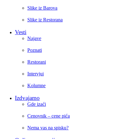
Slike iz Barova
Slike iz Restorana
Vesti
Najave
Poznati
Restorani
Intervjui
Kolumne
Izdvajamo
Gde izaći
Cenovnik – cene pića
Nema vas na spisku?