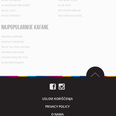
KLUB MONEY BEOGRAD
KLUB HYPE
SPLAV LETO
MR STEFAN BRAUN
SPLAV SINDIKAT
NACIONALNA KLASA
najpopularnije kafane
GRADSKA KAFANA
KAFANA TARAPANA
SPLAV NA VODI KAFANA
KAFANA ONA MOJA
KAFANA SIPAJ NE PITAJ
KLUB NARODNJAKA
USLOVI KORIŠĆENJA
PRIVACY POLICY
O NAMA