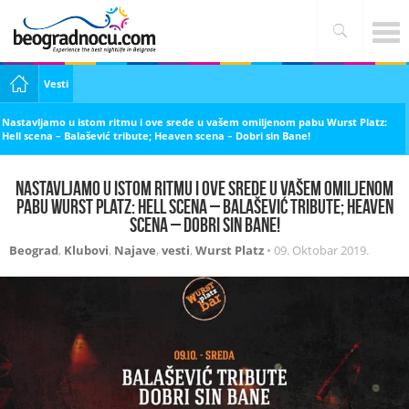
Vesti
Nastavljamo u istom ritmu i ove srede u vašem omiljenom pabu Wurst Platz:
Hell scena – Balašević tribute; Heaven scena – Dobri sin Bane!
Nastavljamo u istom ritmu i ove srede u vašem omiljenom
pabu Wurst Platz: Hell scena – Balašević tribute; Heaven
scena – Dobri sin Bane!
Beograd
,
Klubovi
,
Najave
,
vesti
,
Wurst Platz
•
09. Oktobar 2019.