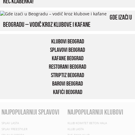
reč klaberka!
Gde izaći u
Beogradu – vodič kroz klubove i kafane
Klubovi Beograd
Splavovi Beograd
Kafane Beograd
Restorani Beograd
Striptiz Beograd
Barovi Beograd
Kafići Beograd
najpopularniji splavovi
najpopularniji klubovi
SPLAV LASTA
KLUB KOMITET BETON HALA
SPLAV FREESTYLER
KLUB LASTA
SPLAV SLOBODA
THE BANK KLUB