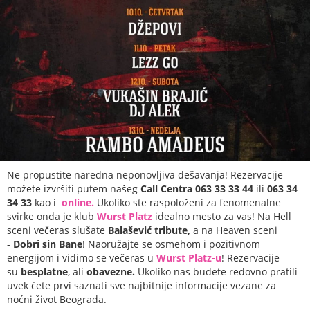
Ne propustite naredna neponovljiva dešavanja! Rezervacije
možete izvršiti putem našeg
Call Centra 063 33 33 44
ili
063 34
34 33
kao i
online.
Ukoliko ste raspoloženi za fenomenalne
svirke onda je klub
Wurst
Platz
idealno mesto za vas! Na Hell
sceni večeras slušate
Balašević tribute,
a na Heaven sceni
-
Dobri sin Bane
! Naoružajte se osmehom i pozitivnom
energijom i vidimo se večeras u
Wurst Platz-u
! Rezervacije
su
besplatne
, ali
obavezne.
Ukoliko nas budete redovno pratili
uvek ćete prvi saznati sve najbitnije informacije vezane za
noćni život Beograda.