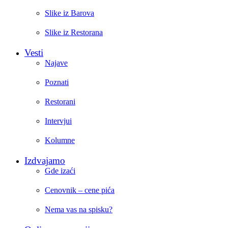
Slike iz Barova
Slike iz Restorana
Vesti
Najave
Poznati
Restorani
Intervjui
Kolumne
Izdvajamo
Gde izaći
Cenovnik – cene pića
Nema vas na spisku?