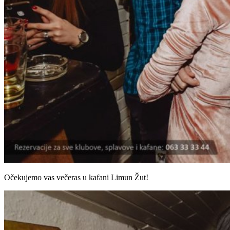
Očekujemo vas večeras u kafani Limun Žut!