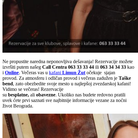
Ne propustite naredna neponovljiva dešavanja! Rezervacije možete
izvršiti putem našeg
Call Centra 063 33 33 44
ili
063 34 34 33
kao
i
Online
. Večeras vas u
kafani
Limun Žut
očekuje sjajan
provod. Za atmosferu i odličan provod i večeras zadužen je
Taške
bend
, zato obezbedite svoje mesto u najlepšoj zvezdarskoj kafani!
Vidimo se večeras! Rezervacije
su
besplatne,
ali
obavezne
. Ukoliko nas budete redovno pratili
uvek ćete prvi saznati sve najbitnije informacije vezane za noćni
život Beograda.