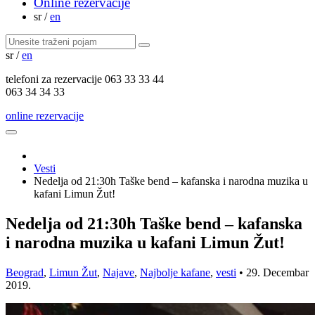
Online rezervacije
sr
/
en
sr
/
en
telefoni za
rezervacije
063 33 33 44
063 34 34 33
online rezervacije
Vesti
Nedelja od 21:30h Taške bend – kafanska i narodna muzika u
kafani Limun Žut!
Nedelja od 21:30h Taške bend – kafanska
i narodna muzika u kafani Limun Žut!
Beograd
,
Limun Žut
,
Najave
,
Najbolje kafane
,
vesti
•
29. Decembar
2019.