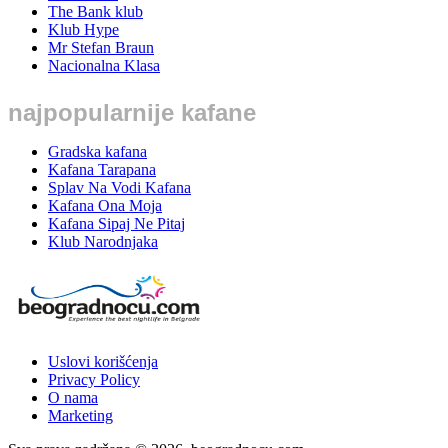
The Bank klub
Klub Hype
Mr Stefan Braun
Nacionalna Klasa
najpopularnije kafane
Gradska kafana
Kafana Tarapana
Splav Na Vodi Kafana
Kafana Ona Moja
Kafana Sipaj Ne Pitaj
Klub Narodnjaka
Uslovi korišćenja
Privacy Policy
O nama
Marketing