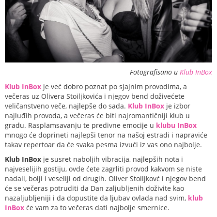
Fotografisano u
Klub InBox
Klub InBox
je već dobro poznat po sjajnim provodima, a
večeras uz Olivera Stoiljkovića i njegov bend doživećete
veličanstveno veče, najlepše do sada.
Klub InBox
je izbor
najluđih provoda, a večeras će biti najromantičniji klub u
gradu. Rasplamsavanju te predivne emocije u
klubu InBox
mnogo će doprineti najlepši tenor na našoj estradi i napraviće
takav repertoar da će svaka pesma izvući iz vas ono najbolje.
Klub InBox
je susret naboljih vibracija, najlepših nota i
najveselijih gostiju, ovde ćete zagrliti provod kakvom se niste
nadali, bolji i veseliji od drugih. Oliver Stoiljkovć i njegov bend
će se večeras potruditi da Dan zaljubljenih doživite kao
nazaljubljeniji i da dopustite da ljubav ovlada nad svim,
klub
InBox
će vam za to večeras dati najbolje smernice.