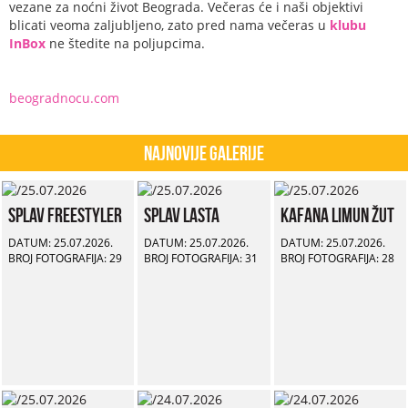
vezane za noćni život Beograda. Večeras će i naši objektivi
blicati veoma zaljubljeno, zato pred nama večeras u
klubu
InBox
ne štedite na poljupcima.
beogradnocu.com
Najnovije Galerije
Splav Freestyler
Splav Lasta
Kafana Limun Žut
DATUM: 25.07.2026.
DATUM: 25.07.2026.
DATUM: 25.07.2026.
BROJ FOTOGRAFIJA: 29
BROJ FOTOGRAFIJA: 31
BROJ FOTOGRAFIJA: 28