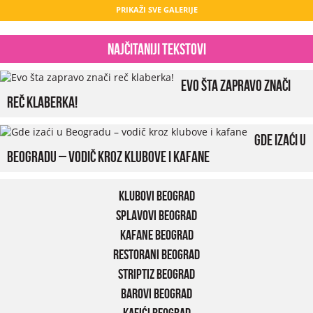
PRIKAŽI SVE GALERIJE
Najčitaniji tekstovi
Evo šta zapravo znači
reč klaberka!
Gde izaći u
Beogradu – vodič kroz klubove i kafane
Klubovi Beograd
Splavovi Beograd
Kafane Beograd
Restorani Beograd
Striptiz Beograd
Barovi Beograd
Kafići Beograd