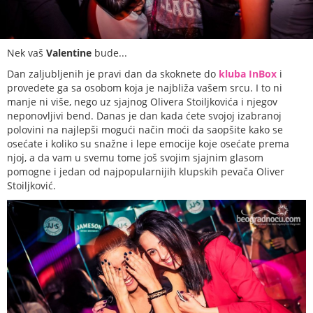
Nek vaš
Valentine
bude...
Dan zaljubljenih je pravi dan da skoknete do
kluba InBox
i
provedete ga sa osobom koja je najbliža vašem srcu. I to ni
manje ni više, nego uz sjajnog Olivera Stoiljkovića i njegov
neponovljivi bend. Danas je dan kada ćete svojoj izabranoj
polovini na najlepši mogući način moći da saopšite kako se
osećate i koliko su snažne i lepe emocije koje osećate prema
njoj, a da vam u svemu tome još svojim sjajnim glasom
pomogne i jedan od najpopularnijih klupskih pevača Oliver
Stoiljković.