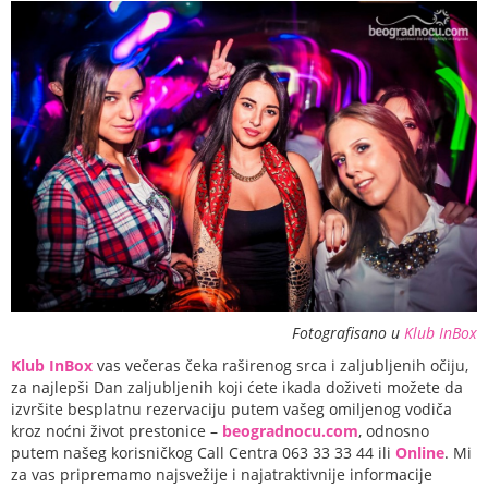
Fotografisano u
Klub InBox
Klub InBox
vas večeras čeka raširenog srca i zaljubljenih očiju,
za najlepši Dan zaljubljenih koji ćete ikada doživeti možete da
izvršite besplatnu rezervaciju putem vašeg omiljenog vodiča
kroz noćni život prestonice –
beogradnocu.com
, odnosno
putem našeg korisničkog Call Centra 063 33 33 44 ili
Online
. Mi
za vas pripremamo najsvežije i najatraktivnije informacije