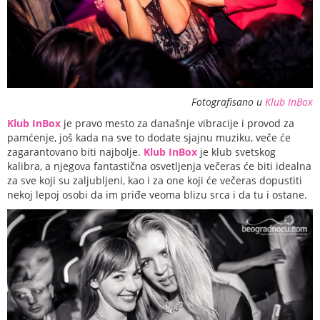
Fotografisano u
Klub InBox
Klub InBox
je pravo mesto za današnje vibracije i provod za
pamćenje, još kada na sve to dodate sjajnu muziku, veče će
zagarantovano biti najbolje.
Klub InBox
je klub svetskog
kalibra, a njegova fantastična osvetljenja večeras će biti idealna
za sve koji su zaljubljeni, kao i za one koji će večeras dopustiti
nekoj lepoj osobi da im priđe veoma blizu srca i da tu i ostane.