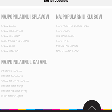
najpopularniji splavovi
najpopularniji klubovi
SPLAV LASTA
KLUB KOMITET BETON HALA
SPLAV FREESTYLER
KLUB LASTA
SPLAV SLOBODA
THE BANK KLUB
KLUB MONEY BEOGRAD
KLUB HYPE
SPLAV LETO
MR STEFAN BRAUN
SPLAV SINDIKAT
NACIONALNA KLASA
najpopularnije kafane
GRADSKA KAFANA
KAFANA TARAPANA
SPLAV NA VODI KAFANA
KAFANA ONA MOJA
KAFANA SIPAJ NE PITAJ
KLUB NARODNJAKA