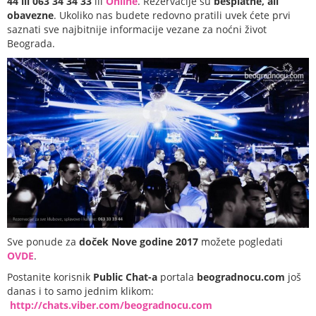
44 ili 063 34 34 33
ili
Online
. Rezervacije su
besplatne, ali
obavezne
. Ukoliko nas budete redovno pratili uvek ćete prvi
saznati sve najbitnije informacije vezane za noćni život
Beograda.
Sve ponude za
doček Nove godine 2017
možete pogledati
OVDE
.
Postanite korisnik
Public Chat-a
portala
beogradnocu.com
još
danas i to samo jednim klikom:
http://chats.viber.com/beogradnocu.com