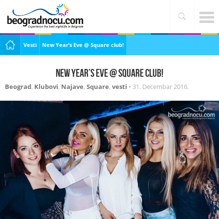
Vesti
New Year’s Eve @ Square club!
New Year’s Eve @ Square club!
Beograd
,
Klubovi
,
Najave
,
Square
,
vesti
•
31. Decembar 2016.