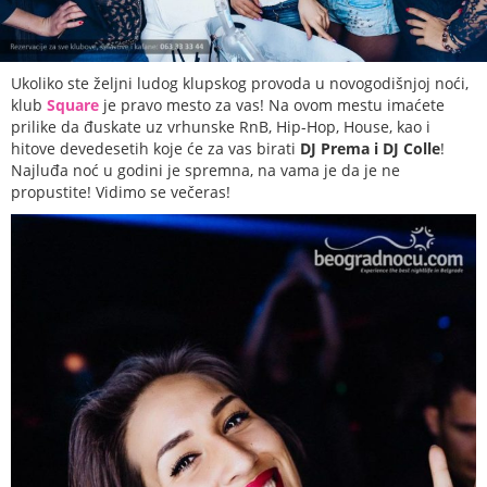
Ukoliko ste željni ludog klupskog provoda u novogodišnjoj noći,
klub
Square
je pravo mesto za vas! Na ovom mestu imaćete
prilike da đuskate uz vrhunske RnB, Hip-Hop, House, kao i
hitove devedesetih koje će za vas birati
DJ Prema i DJ Colle
!
Najluđa noć u godini je spremna, na vama je da je ne
propustite! Vidimo se večeras!