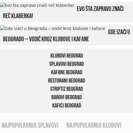
Evo šta zapravo znači
reč klaberka!
Gde izaći u
Beogradu – vodič kroz klubove i kafane
Klubovi Beograd
Splavovi Beograd
Kafane Beograd
Restorani Beograd
Striptiz Beograd
Barovi Beograd
Kafići Beograd
najpopularniji splavovi
najpopularniji klubovi