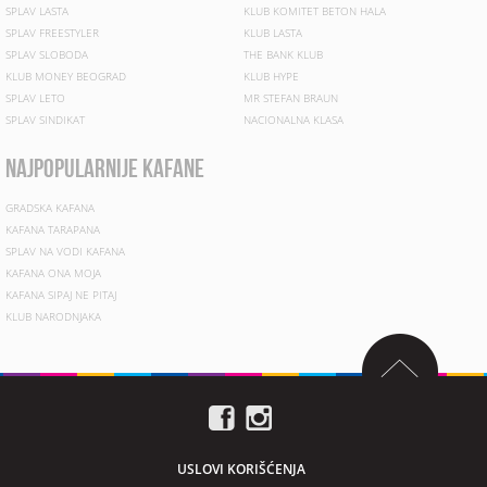
SPLAV LASTA
KLUB KOMITET BETON HALA
SPLAV FREESTYLER
KLUB LASTA
SPLAV SLOBODA
THE BANK KLUB
KLUB MONEY BEOGRAD
KLUB HYPE
SPLAV LETO
MR STEFAN BRAUN
SPLAV SINDIKAT
NACIONALNA KLASA
najpopularnije kafane
GRADSKA KAFANA
KAFANA TARAPANA
SPLAV NA VODI KAFANA
KAFANA ONA MOJA
KAFANA SIPAJ NE PITAJ
KLUB NARODNJAKA
USLOVI KORIŠĆENJA