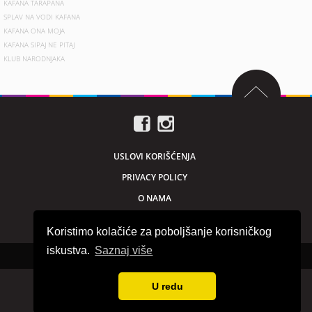
KAFANA TARAPANA
SPLAV NA VODI KAFANA
KAFANA ONA MOJA
KAFANA SIPAJ NE PITAJ
KLUB NARODNJAKA
USLOVI KORIŠĆENJA
PRIVACY POLICY
O NAMA
MARKETING
Koristimo kolačiće za poboljšanje korisničkog
iskustva.
Saznaj više
Sva prava zadržana © 2026. beogradnocu.com
U redu