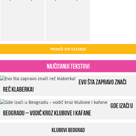
PRIKAŽI SVE GALERIJE
Najčitaniji tekstovi
Evo šta zapravo znači
reč klaberka!
Gde izaći u
Beogradu – vodič kroz klubove i kafane
Klubovi Beograd