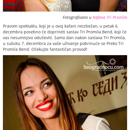
Fotografisano u
Kafana Tri Promila
Pravom spektaklu, koji je u ovoj kafani neizbežan, u petak 6.
decembra posebno će doprineti sastav Tri Promila Bend, koji će
vas nesumnjivo oduševiti. Samo dan nakon sastava Tri Promila,
u subotu 7. decembra za vaše uživanje pobrinuće se Preko Tri
Promila Bend. Očekujte fantastičan provod!