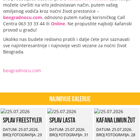
možete izvršiti na vrlo jednostavan način, putem vašeg
omiljenog vodiča kroz noćni život prestonice –
beogradnocu.com
, odnosno putem našeg korisničkog Call
Centra 063 33 33 44 ili
Online
. Ne propustite najbolji kafanski
provod u gradu!
Ukoliko nas budete redovno pratili i dalje ćete prvi saznavati
sve najinteresantnije i najnovije vesti vezane za noćni život
Beograda.
beogradnocu.com
Najnovije Galerije
Splav Freestyler
Splav Lasta
Kafana Limun Žut
DATUM: 25.07.2026.
DATUM: 25.07.2026.
DATUM: 25.07.2026.
BROJ FOTOGRAFIJA: 29
BROJ FOTOGRAFIJA: 31
BROJ FOTOGRAFIJA: 28