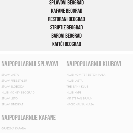
Splavovi Beograd
Kafane Beograd
Restorani Beograd
Striptiz Beograd
Barovi Beograd
Kafići Beograd
najpopularniji splavovi
najpopularniji klubovi
SPLAV LASTA
KLUB KOMITET BETON HALA
SPLAV FREESTYLER
KLUB LASTA
SPLAV SLOBODA
THE BANK KLUB
KLUB MONEY BEOGRAD
KLUB HYPE
SPLAV LETO
MR STEFAN BRAUN
SPLAV SINDIKAT
NACIONALNA KLASA
najpopularnije kafane
GRADSKA KAFANA