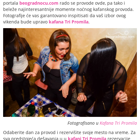
portala
beogradnocu.com
rado se provode ovde, pa tako i
beleže najinteresantnije momente noćnog kafanskog provoda.
Fotografije će vas garantovano inspitisati da vaš izbor ovog
vikenda bude upravo
kafana Tri Promila
.
Fotografisano u
Kafana Tri Promila
Odaberite dan za provod i rezervišite svoje mesto na vreme. Za
sva predstojeća dešavanja u u
kafani Tri Promila
rezervacije