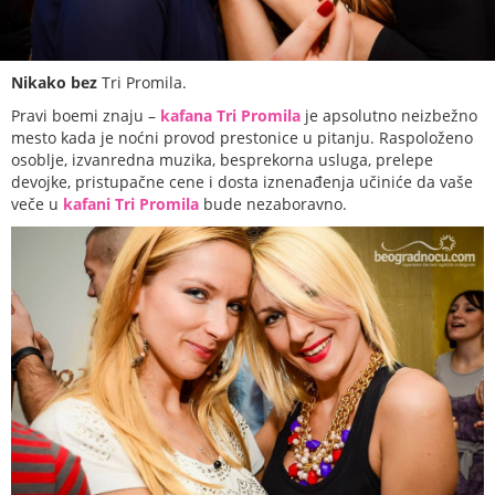
Nikako bez
Tri Promila.
Pravi boemi znaju –
kafana Tri Promila
je apsolutno neizbežno
mesto kada je noćni provod prestonice u pitanju. Raspoloženo
osoblje, izvanredna muzika, besprekorna usluga, prelepe
devojke, pristupačne cene i dosta iznenađenja učiniće da vaše
veče u
kafani Tri Promila
bude nezaboravno.