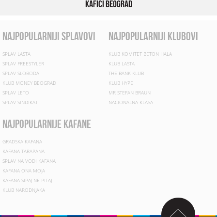
Kafići Beograd
najpopularniji splavovi
najpopularniji klubovi
SPLAV LASTA
KLUB KOMITET BETON HALA
SPLAV FREESTYLER
KLUB LASTA
SPLAV SLOBODA
THE BANK KLUB
KLUB MONEY BEOGRAD
KLUB HYPE
SPLAV LETO
MR STEFAN BRAUN
SPLAV SINDIKAT
NACIONALNA KLASA
najpopularnije kafane
GRADSKA KAFANA
KAFANA TARAPANA
SPLAV NA VODI KAFANA
KAFANA ONA MOJA
KAFANA SIPAJ NE PITAJ
KLUB NARODNJAKA