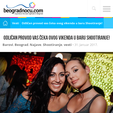
Vesti
Odličan provod vas čeka ovog vikenda u baru Shootiranje!
Odličan provod vas čeka ovog vikenda u baru Shootiranje!
Barovi
,
Beograd
,
Najave
,
Shootiranje
,
vesti
•
31. Januar 2017.