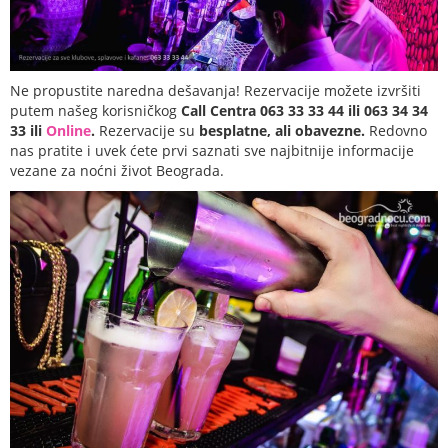
Ne propustite naredna dešavanja! Rezervacije možete izvršiti
putem našeg korisničkog
Call Centra 063 33 33 44 ili 063 34 34
33 ili
Online
.
Rezervacije su
besplatne, ali obavezne.
Redovno
nas pratite i uvek ćete prvi saznati sve najbitnije informacije
vezane za noćni život Beograda.