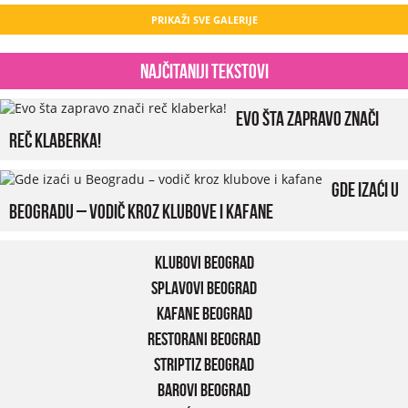
PRIKAŽI SVE GALERIJE
Najčitaniji tekstovi
Evo šta zapravo znači
reč klaberka!
Gde izaći u
Beogradu – vodič kroz klubove i kafane
Klubovi Beograd
Splavovi Beograd
Kafane Beograd
Restorani Beograd
Striptiz Beograd
Barovi Beograd