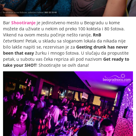
Bar
Shootiranje
je jedinstveno mesto u Beogradu u kome
možete da uživate u nekim od preko 100 koktela i 80 šotova.
Vikend na ovom mestu počinje nešto ranije,
RnB
četvrtkom! Petak, u skladu sa sloganom lokala da nikada nije
bilo lakše napiti se, rezervisan je za
Geeting drunk has never
been that easy
žurku i mnogo šotova. U slučaju da propustite
petak, u subotu vas čeka repriza ali pod nazivom
Get ready to
take your SHOT
! Shootirajte se ovih dana!