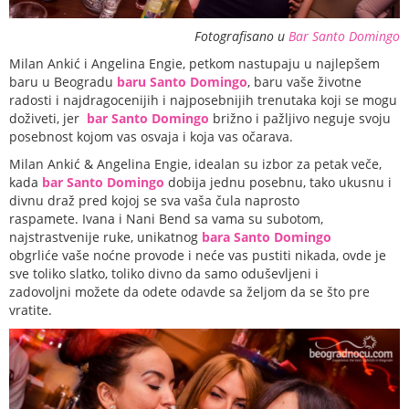
Fotografisano u
Bar Santo Domingo
Milan Ankić i Angelina Engie, petkom nastupaju u najlepšem
baru u Beogradu
baru Santo Domingo
, baru vaše životne
radosti i najdragocenijih i najposebnijih trenutaka koji se mogu
doživeti, jer
bar Santo Domingo
brižno i pažljivo neguje svoju
posebnost kojom vas osvaja i koja vas očarava.
Milan Ankić & Angelina Engie, idealan su izbor za petak veče,
kada
bar Santo Domingo
dobija jednu posebnu, tako ukusnu i
divnu draž pred kojoj se sva vaša čula naprosto
raspamete. Ivana i Nani Bend sa vama su subotom,
najstrastvenije ruke, unikatnog
bara Santo Domingo
obgrliće vaše noćne provode i neće vas pustiti nikada, ovde je
sve toliko slatko, toliko divno da samo oduševljeni i
zadovoljni možete da odete odavde sa željom da se što pre
vratite.