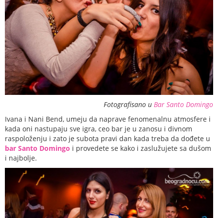
Fotografisano u
Bar Santo Domingo
Ivana i Nani Bend, umeju da naprave fenomenalnu atmosfere i
kada oni nastupaju sve igra, ceo bar je u zanosu i divnom
raspoloženju i zato je subota pravi dan kada treba da dođete u
bar Santo Domingo
i provedete se kako i zaslužujete sa dušom
i najbolje.