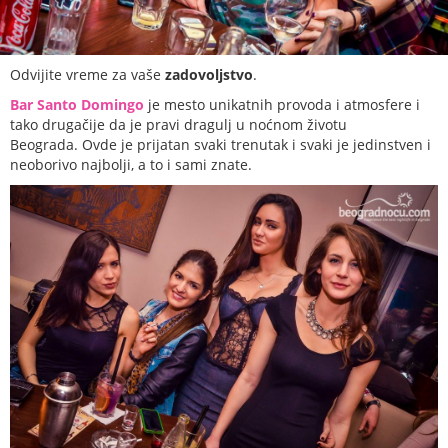
Odvijite vreme za vaše
zadovoljstvo
.
Bar Santo Domingo
je mesto unikatnih provoda i atmosfere i
tako drugačije da je pravi dragulj u noćnom životu
Beograda. Ovde je prijatan svaki trenutak i svaki je jedinstven i
neoborivo najbolji, a to i sami znate.