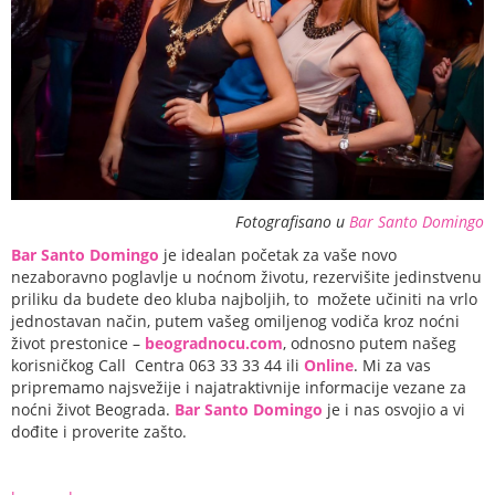
Fotografisano u
Bar Santo Domingo
Bar Santo Domingo
je idealan početak za vaše novo
nezaboravno poglavlje u noćnom životu, rezervišite jedinstvenu
priliku da budete deo kluba najboljih, to možete učiniti na vrlo
jednostavan način, putem vašeg omiljenog vodiča kroz noćni
život prestonice –
beogradnocu.com
, odnosno putem našeg
korisničkog Call Centra 063 33 33 44 ili
Online
. Mi za vas
pripremamo najsvežije i najatraktivnije informacije vezane za
noćni život Beograda.
Bar Santo Domingo
je i nas osvojio a vi
dođite i proverite zašto.