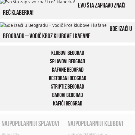
Evo šta zapravo znači
reč klaberka!
Gde izaći u
Beogradu – vodič kroz klubove i kafane
Klubovi Beograd
Splavovi Beograd
Kafane Beograd
Restorani Beograd
Striptiz Beograd
Barovi Beograd
Kafići Beograd
najpopularniji splavovi
najpopularniji klubovi
SPLAV LASTA
KLUB KOMITET BETON HALA