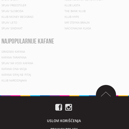
SPLAV FREESTYLER
KLUB LASTA
SPLAV SLOBODA
THE BANK KLUB
KLUB MONEY BEOGRAD
KLUB HYPE
SPLAV LETO
MR STEFAN BRAUN
SPLAV SINDIKAT
NACIONALNA KLASA
najpopularnije kafane
GRADSKA KAFANA
KAFANA TARAPANA
SPLAV NA VODI KAFANA
KAFANA ONA MOJA
KAFANA SIPAJ NE PITAJ
KLUB NARODNJAKA
USLOVI KORIŠĆENJA