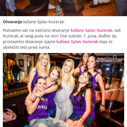
Otvaranje
kafane Splav Kućerak.
Pozivamo vas na svečano otvaranje
kafane Splav Kućerak
, vaš
Kućerak, al ovog puta na reci! Ove subote, 7. juna, dođite da
proslavimo otvaranje sjajne
kafane Splav Kućerak
koja će
obeležiti leto pred nama.