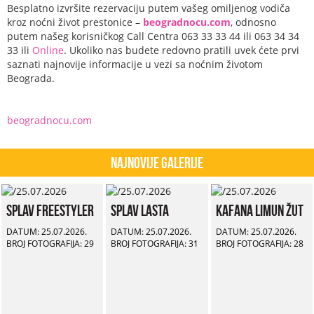
Besplatno izvršite rezervaciju putem vašeg omiljenog vodiča
kroz noćni život prestonice –
beogradnocu.com
, odnosno
putem našeg korisničkog Call Centra 063 33 33 44 ili 063 34 34
33 ili
Online
. Ukoliko nas budete redovno pratili uvek ćete prvi
saznati najnovije informacije u vezi sa noćnim životom
Beograda.
beogradnocu.com
Najnovije Galerije
Splav Freestyler
Splav Lasta
Kafana Limun Žut
DATUM: 25.07.2026.
DATUM: 25.07.2026.
DATUM: 25.07.2026.
BROJ FOTOGRAFIJA: 29
BROJ FOTOGRAFIJA: 31
BROJ FOTOGRAFIJA: 28