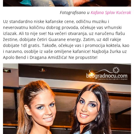
Fotografisano u
Kafana Splav Kućerak
Uz standardno niske kafanske cene, odličnu muziku i
neverovatnu količinu dobrog provoda, očekuje vas vrhunski
izlazak. Ali to nije sve! Na večeri otvaranja, uz naručenu flašu
žestine, dobijate četiri Guarane ene
rgy. Zatim, uz 4dl rakije
dobijate 1dl gratis. Takođe, očekuje vas i promocija koktela, kao
i naravno, osoblje iz vaše omiljene kafanice! Najbolja žurka uz
Apolo Bend i Dragana Amidžića! Ne propustite!