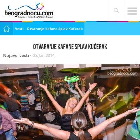
Vesti
Otvaranje kafane Splav Kućerak
Otvaranje kafane Splav Kućerak
Najave
,
vesti
•
05. Jun 2014.