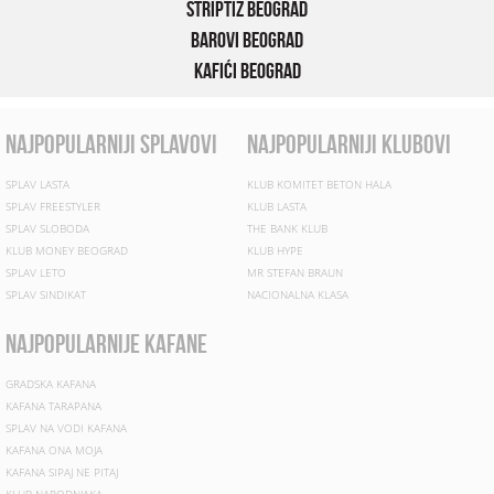
Striptiz Beograd
Barovi Beograd
Kafići Beograd
najpopularniji splavovi
najpopularniji klubovi
SPLAV LASTA
KLUB KOMITET BETON HALA
SPLAV FREESTYLER
KLUB LASTA
SPLAV SLOBODA
THE BANK KLUB
KLUB MONEY BEOGRAD
KLUB HYPE
SPLAV LETO
MR STEFAN BRAUN
SPLAV SINDIKAT
NACIONALNA KLASA
najpopularnije kafane
GRADSKA KAFANA
KAFANA TARAPANA
SPLAV NA VODI KAFANA
KAFANA ONA MOJA
KAFANA SIPAJ NE PITAJ