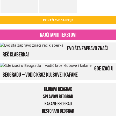
PRIKAŽI SVE GALERIJE
Najčitaniji tekstovi
Evo šta zapravo znači
reč klaberka!
Gde izaći u
Beogradu – vodič kroz klubove i kafane
Klubovi Beograd
Splavovi Beograd
Kafane Beograd
Restorani Beograd