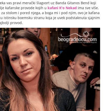
ka vas pravi merački šlagvort uz Banda Gitanos Bend koji
olje kafanske provode kojih u
kafani K'o Nekad
ima sve više.
 i za stolom i pored njega, a boga mi i pod njim, ovo je kafana
oju istinsku boemsku stranu koja je uvek podstaknuta sjajnim
jbolji provod.