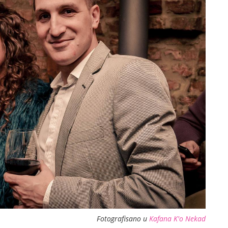
Fotografisano u
Kafana K'o Nekad