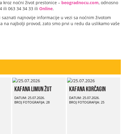
a kroz noćni život prestonice –
beogradnocu.com
, odnosno
ili 063 34 34 33 ili
Online
.
i saznati najnovije informacije u vezi sa noćnim životom
 na najbolji provod, zato smo prvi u redu da uslikamo vaše
Kafana Limun Žut
Kafana Korčagin
DATUM: 25.07.2026.
DATUM: 25.07.2026.
BROJ FOTOGRAFIJA: 28
BROJ FOTOGRAFIJA: 25