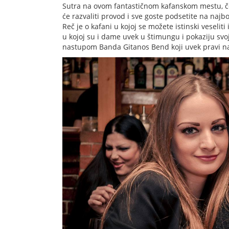
Sutra na ovom fantastičnom kafanskom mestu, če
će razvaliti provod i sve goste podsetite na najb
Reč je o kafani u kojoj se možete istinski veseliti
u kojoj su i dame uvek u štimungu i pokaziju sv
nastupom Banda Gitanos Bend koji uvek pravi na