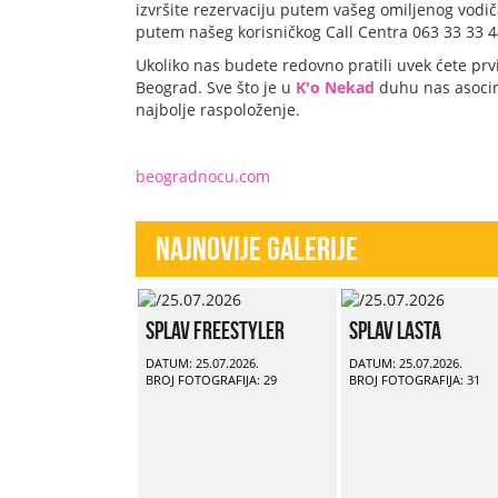
izvršite rezervaciju putem vašeg omiljenog vodič
putem našeg korisničkog Call Centra 063 33 33 44 
Ukoliko nas budete redovno pratili uvek ćete prv
Beograd. Sve što je u
K'o Nekad
duhu nas asocira
najbolje raspoloženje.
beogradnocu.com
Najnovije Galerije
Splav Freestyler
Splav Lasta
DATUM: 25.07.2026.
DATUM: 25.07.2026.
BROJ FOTOGRAFIJA: 29
BROJ FOTOGRAFIJA: 31