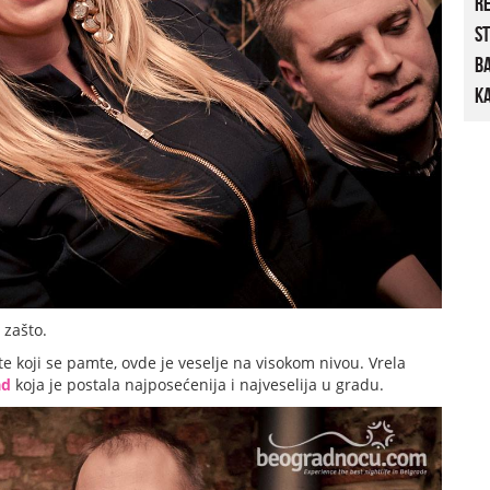
R
St
B
Ka
 zašto.
koji se pamte, ovde je veselje na visokom nivou. Vrela
ad
koja je postala najposećenija i najveselija u gradu.