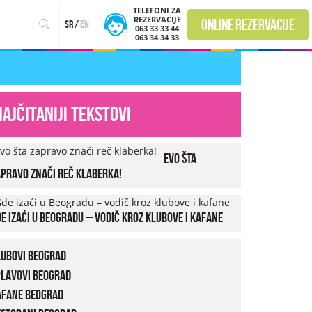
TELEFONI ZA
REZERVACIJE
online rezervacije
sr
/
en
063 33 33 44
063 34 34 33
Najčitaniji tekstovi
Evo šta
pravo znači reč klaberka!
e izaći u Beogradu – vodič kroz klubove i kafane
lubovi Beograd
plavovi Beograd
afane Beograd