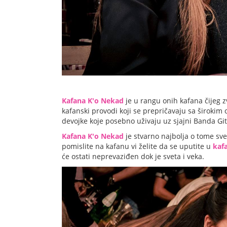
Kafana K'o Nekad
je u rangu onih kafana čijeg 
kafanski provodi koji se prepričavaju sa širokim
devojke koje posebno uživaju uz sjajni Banda Gi
Kafana K'o Nekad
je stvarno najbolja o tome sve
pomislite na kafanu vi želite da se uputite u
kaf
će ostati neprevaziđen dok je sveta i veka.