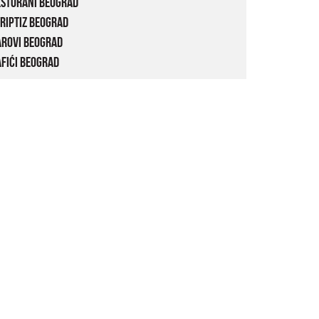
estorani Beograd
riptiz Beograd
arovi Beograd
fići Beograd