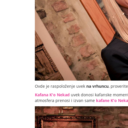
Ovde je raspoloženje uvek
na vrhuncu
, proverite
Kafana K'o Nekad
uvek donosi kafanske momente 
atmosfera prenosi i izvan same
kafane K'o Nek