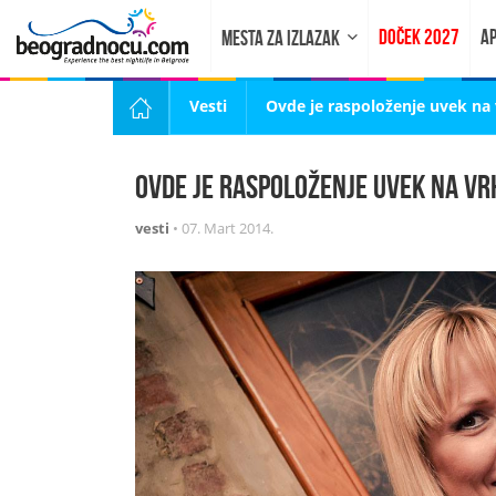
DOČEK 2027
AP
MESTA ZA IZLAZAK
Vesti
Ovde je raspoloženje uvek na 
Ovde je raspoloženje uvek na vr
vesti
•
07. Mart 2014.