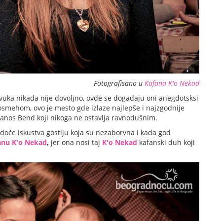
Fotografisano u
Kafana K'o Nekad
zvuka nikada nije dovoljno, ovde se događaju oni anegdotsksi
 osmehom, ovo je mesto gde izlaze najlepše i najzgodnije
tanos Bend koji nikoga ne ostavlja ravnodušnim.
doče iskustva gostiju koja su nezaborvna i kada god
anu K'o Nekad
,
jer ona nosi taj
K'o Nekad
kafanski duh koji