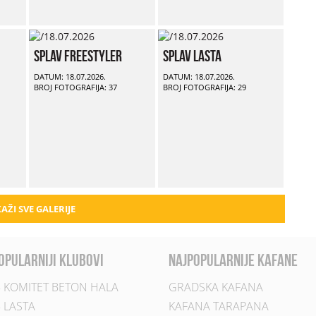
Splav Freestyler
Splav Lasta
DATUM: 18.07.2026.
DATUM: 18.07.2026.
BROJ FOTOGRAFIJA: 37
BROJ FOTOGRAFIJA: 29
AŽI SVE GALERIJE
opularniji klubovi
najpopularnije kafane
 KOMITET BETON HALA
GRADSKA KAFANA
 LASTA
KAFANA TARAPANA