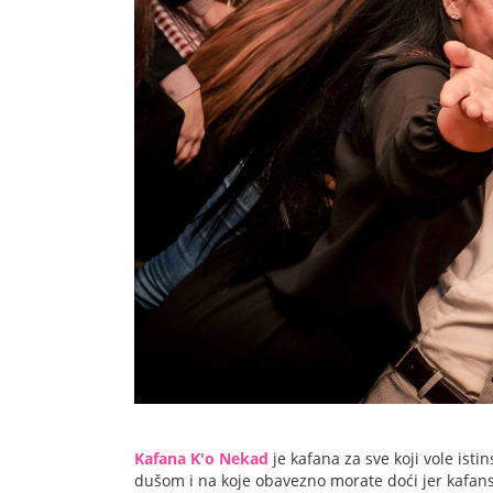
Kafana K'o Nekad
je kafana za sve koji vole isti
dušom i na koje obavezno morate doći jer kafan