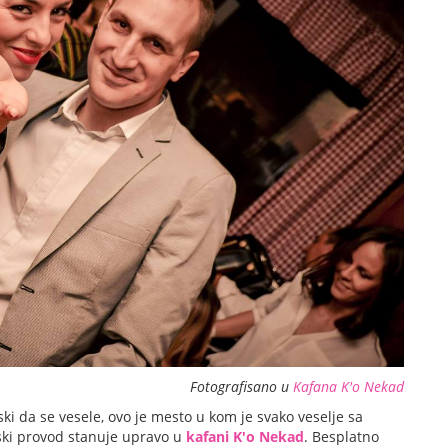
Fotografisano u
Kafana K'o Nekad
nski da se vesele, ovo je mesto u kom je svako veselje sa
ski provod stanuje upravo u
kafani K'o Nekad
. Besplatno