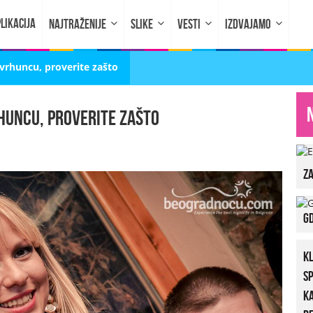
LIKACIJA
NAJTRAŽENIJE
SLIKE
VESTI
IZDVAJAMO
vrhuncu, proverite zašto
huncu, proverite zašto
za
Gd
K
S
K