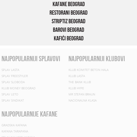
Kafane Beograd
Restorani Beograd
Striptiz Beograd
Barovi Beograd
Kafići Beograd
najpopularniji splavovi
najpopularniji klubovi
SPLAV LASTA
KLUB KOMITET BETON HALA
SPLAV FREESTYLER
KLUB LASTA
SPLAV SLOBODA
THE BANK KLUB
KLUB MONEY BEOGRAD
KLUB HYPE
SPLAV LETO
MR STEFAN BRAUN
SPLAV SINDIKAT
NACIONALNA KLASA
najpopularnije kafane
GRADSKA KAFANA
KAFANA TARAPANA