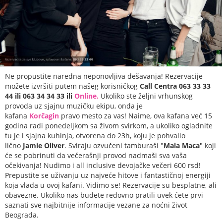
Ne propustite naredna neponovljiva dešavanja! Rezervacije
možete izvršiti putem našeg korisničkog
Call Centra 063 33 33
44 ili 063 34 34 33 ili
Online.
Ukoliko ste željni vrhunskog
provoda uz sjajnu muzičku ekipu, onda je
kafana
Korčagin
pravo mesto za vas! Naime, ova kafana već 15
godina radi ponedeljkom sa živom svirkom, a ukoliko ogladnite
tu je i sjajna kuhinja, otvorena do 23h, koju je pohvalio
lično
Jamie Oliver
. Sviraju ozvučeni tamburaši "
Mala Maca
" koji
će se pobrinuti da večerašnji provod nadmaši sva vaša
očekivanja! Nudimo i all inclusive devojačke večeri 600 rsd!
Prepustite se uživanju uz najveće hitove i fantastičnoj energiji
koja vlada u ovoj kafani. Vidimo se! Rezervacije su besplatne, ali
obavezne. Ukoliko nas budete redovno pratili uvek ćete prvi
saznati sve najbitnije informacije vezane za noćni život
Beograda.