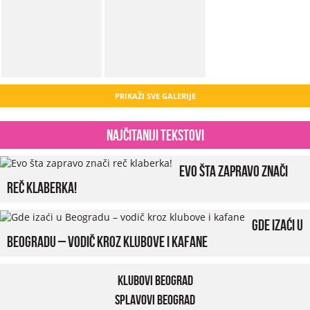
PRIKAŽI SVE GALERIJE
Najčitaniji tekstovi
Evo šta zapravo znači
reč klaberka!
Gde izaći u
Beogradu – vodič kroz klubove i kafane
Klubovi Beograd
Splavovi Beograd