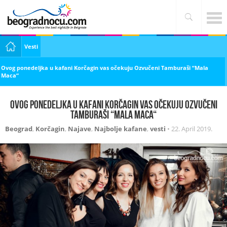
Vesti
Ovog ponedeljka u kafani Korčagin vas očekuju Ozvučeni Tamburaši “Mala
Maca“
Ovog ponedeljka u kafani Korčagin vas očekuju Ozvučeni
Tamburaši “Mala Maca“
Beograd
,
Korčagin
,
Najave
,
Najbolje kafane
,
vesti
•
22. April 2019.