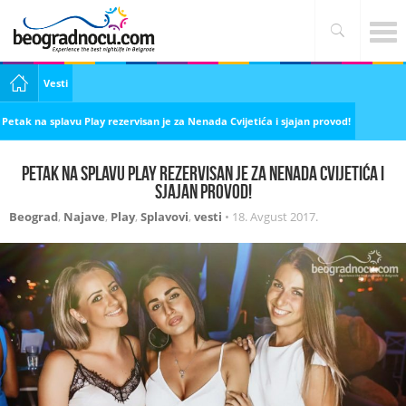
Vesti
Petak na splavu Play rezervisan je za Nenada Cvijetića i sjajan provod!
Petak na splavu Play rezervisan je za Nenada Cvijetića i
sjajan provod!
Beograd
,
Najave
,
Play
,
Splavovi
,
vesti
•
18. Avgust 2017.