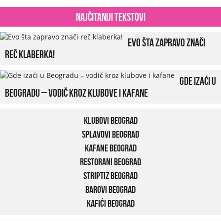
Najčitaniji tekstovi
Evo šta zapravo znači
reč klaberka!
Gde izaći u
Beogradu – vodič kroz klubove i kafane
Klubovi Beograd
Splavovi Beograd
Kafane Beograd
Restorani Beograd
Striptiz Beograd
Barovi Beograd
Kafići Beograd