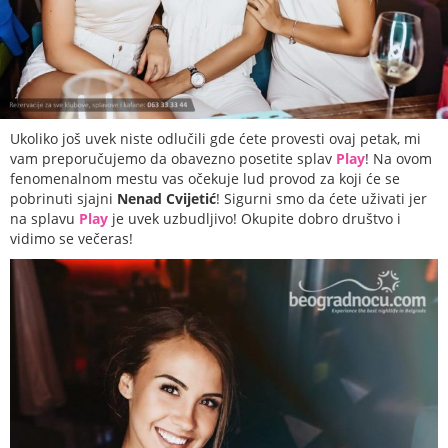
Ukoliko još uvek niste odlučili gde ćete provesti ovaj petak, mi
vam preporučujemo da obavezno posetite splav
Play
! Na ovom
fenomenalnom mestu vas očekuje lud provod za koji će se
pobrinuti sjajni
Nenad Cvijetić
! Sigurni smo da ćete uživati jer
na splavu
Play
je uvek uzbudljivo! Okupite dobro društvo i
vidimo se večeras!