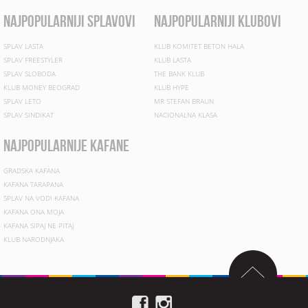
najpopularniji splavovi
najpopularniji klubovi
SPLAV LASTA
KLUB KOMITET BETON HALA
SPLAV FREESTYLER
KLUB LASTA
SPLAV SLOBODA
THE BANK KLUB
KLUB MONEY BEOGRAD
KLUB HYPE
SPLAV LETO
MR STEFAN BRAUN
SPLAV SINDIKAT
NACIONALNA KLASA
najpopularnije kafane
GRADSKA KAFANA
KAFANA TARAPANA
SPLAV NA VODI KAFANA
KAFANA ONA MOJA
KAFANA SIPAJ NE PITAJ
KLUB NARODNJAKA