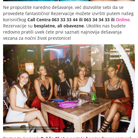
Ne propustite naredno dešavanje, već dozvolite sebi da se
provedete fantastično! Rezervacije možete izvršiti putem našeg
korisničkog
Call Centra 063 33 33 44 ili 063 34 34 33 ili
Online
.
Rezervacije su
besplatne, ali obavezne
. Ukoliko nas budete
redovno pratili uvek ćete prvi saznati najnovija dešavanja
vezana za noćni život prestonice!