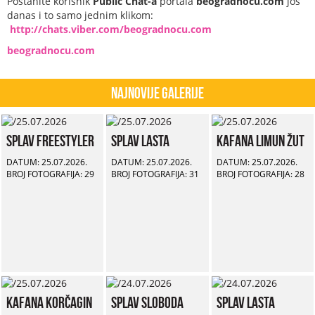
Postanite korisnik
Public Chat-a
portala
beogradnocu.com
još
danas i to samo jednim klikom:
http://chats.viber.com/beogradnocu.com
beogradnocu.com
Najnovije Galerije
Splav Freestyler
Splav Lasta
Kafana Limun Žut
DATUM: 25.07.2026.
DATUM: 25.07.2026.
DATUM: 25.07.2026.
BROJ FOTOGRAFIJA: 29
BROJ FOTOGRAFIJA: 31
BROJ FOTOGRAFIJA: 28
Kafana Korčagin
Splav Sloboda
Splav Lasta