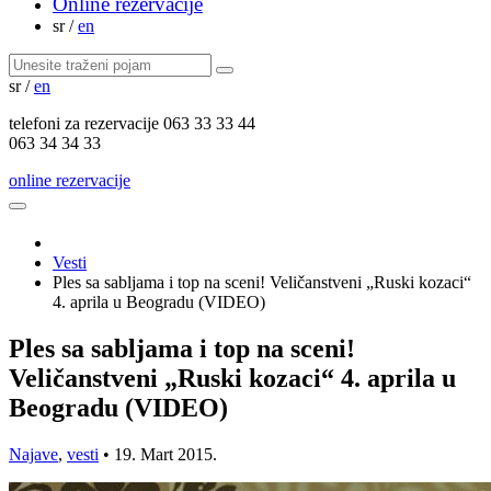
Online rezervacije
sr
/
en
sr
/
en
telefoni za
rezervacije
063 33 33 44
063 34 34 33
online rezervacije
Vesti
Ples sa sabljama i top na sceni! Veličanstveni „Ruski kozaci“
4. aprila u Beogradu (VIDEO)
Ples sa sabljama i top na sceni!
Veličanstveni „Ruski kozaci“ 4. aprila u
Beogradu (VIDEO)
Najave
,
vesti
•
19. Mart 2015.