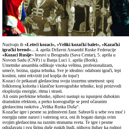
Nazivaju ih
«Leteći kozaci», «Veliki kozački balet», «Kazački
igrački brend»
... 4. aprila Državni Ansambl Ruske Federacije
«Kozaci Rusije
» boravi u Beogradu (Sava Centar), 5. aprila u
Novom Sadu (CNP) i u Banja Luci 1. aprila (Borik).
Umetnike ansambla odlikuje visoka veština, profesionalizam,
umeće, brzina, sjajna tehnika. Sve je idealno: odabrani igrači, lepi
kostimi, ratni rekviziti (od koplja do topa!)
Kozaci će prikazati gledaocima svoju izuzetnu umetnost: spoj
folklornog kolorita i klasične koreografske tehnike, koji proizvodi
eksploziju energije, ritma i strasti.
Ali osim perfektne tehnike, njihovi nastupi su ispunjeni dubokim
dramskim efektom, a preko koreografije se pred očaranim
gledaocima raskriva „Velika Ruska Duša“.
Kozačke igre i pesme su jedinstveni žanr. Sabravši u sebe svu moć i
energiju ratne naravi i vatrenog srca, oni ih bogato daruju svim
svojim gledaocima na raznim stranama sveta. Te igre i pesme
odražavaju i svu širinu duše ruskih ljudi, njihovu ljubav ka rodnoj