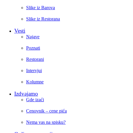
Slike iz Barova
Slike iz Restorana
Vesti
Najave
Poznati
Restorani
Intervjui
Kolumne
Izdvajamo
Gde izaći
Cenovnik – cene pića
Nema vas na spisku?