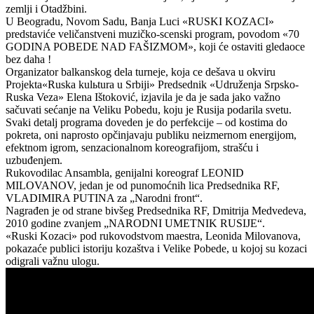
zemlji i Otadžbini.
U Beogradu, Novom Sadu, Banja Luci «RUSKI KOZACI»
predstaviće veličanstveni muzičko-scenski program, povodom «70
GODINA POBEDE NAD FAŠIZMOM», koji će ostaviti gledaoce
bez daha !
Organizator balkanskog dela turneje, koja ce dešava u okviru
Projekta«Ruska kulьtura u Srbiji» Predsednik «Udruženja Srpsko-
Ruska Veza» Elena Ištoković, izjavila je da je sada jako važno
sačuvati sećanje na Veliku Pobedu, koju je Rusija podarila svetu.
Svaki detalj programa doveden je do perfekcije – od kostima do
pokreta, oni naprosto opčinjavaju publiku neizmernom energijom,
efektnom igrom, senzacionalnom koreografijom, strašću i
uzbuđenjem.
Rukovodilac Ansambla, genijalni koreograf LEONID
MILOVANOV, jedan je od punomoćnih lica Predsednika RF,
VLADIMIRA PUTINA za „Narodni front“.
Nagrađen je od strane bivšeg Predsednika RF, Dmitrija Medvedeva,
2010 godine zvanjem „NARODNI UMETNIK RUSIJE“.
«Ruski Kozaci» pod rukovodstvom maestra, Leonida Milovanova,
pokazaće publici istoriju kozaštva i Velike Pobede, u kojoj su kozaci
odigrali važnu ulogu.