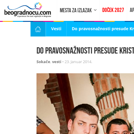
DOČEK 2027
AP
MESTA ZA IZLAZAK
Vesti
Do pravosnažnosti presude Kr
Do pravosnažnosti presude Krist
Sokače
,
vesti
•
23. Januar 2014.