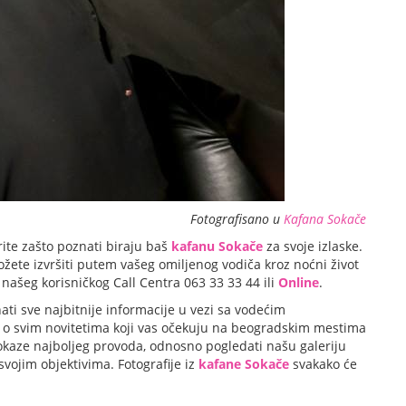
Fotografisano u
Kafana Sokače
ite zašto poznati biraju baš
kafanu Sokače
za svoje izlaske.
žete izvršiti putem vašeg omiljenog vodiča kroz noćni život
našeg korisničkog Call Centra 063 33 33 44 ili
Online
.
ati sve najbitnije informacije u vezi sa vodećim
i o svim novitetima koji vas očekuju na beogradskim mestima
okaze najboljeg provoda, odnosno pogledati našu galeriju
i svojim objektivima. Fotografije iz
kafane Sokače
svakako će