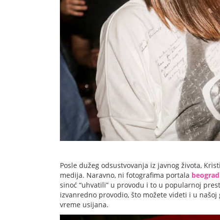
Posle dužeg odsustvovanja iz javnog života, Krist
medija. Naravno, ni fotografima portala
beogra
sinoć “uhvatili” u provodu i to u popularnoj pre
izvanredno provodio, što možete videti i u našoj 
vreme usijana.