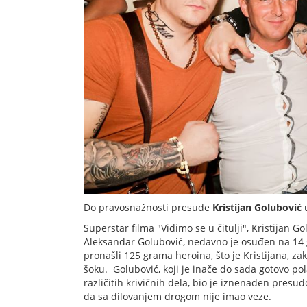
Do pravosnažnosti presude
Kristijan Golubović
u
Superstar filma "Vidimo se u čitulji", Kristijan G
Aleksandar Golubović, nedavno je osuđen na 14 
pronašli 125 grama heroina, što je Kristijana, zak
šoku. Golubović, koji je inače do sada gotovo p
različitih krivičnih dela, bio je iznenađen presud
da sa dilovanjem drogom nije imao veze.