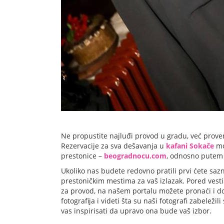
Ne propustite najluđi provod u gradu, već prover
Rezervacije za sva dešavanja u
kafani Sokače
mo
prestonice –
beogradnocu.com
, odnosno putem 
Ukoliko nas budete redovno pratili prvi ćete sazn
prestoničkim mestima za vaš izlazak. Pored vest
za provod, na našem portalu možete pronaći i d
fotografija i videti šta su naši fotografi zabeležil
vas inspirisati da upravo ona bude vaš izbor.