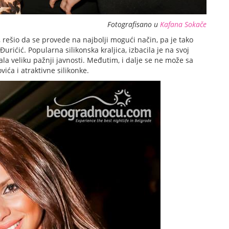
Fotografisano u
Kafana Sokače
i, rešio da se provede na najbolji mogući način, pa je tako
urićić. Popularna silikonska kraljica, izbacila je na svoj
ala veliku pažnji javnosti. Međutim, i dalje se ne može sa
vića i atraktivne silikonke.