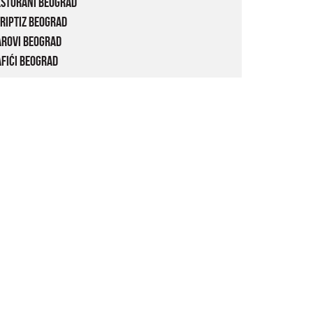
estorani Beograd
riptiz Beograd
arovi Beograd
fići Beograd