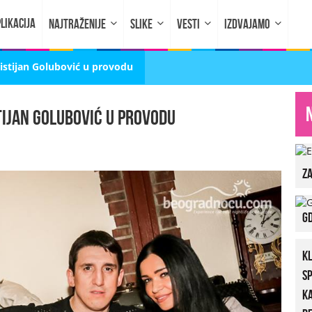
LIKACIJA
NAJTRAŽENIJE
SLIKE
VESTI
IZDVAJAMO
istijan Golubović u provodu
ijan Golubović u provodu
za
Gd
K
S
K