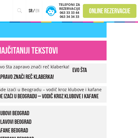
TELEFONI ZA
REZERVACIJE
online rezervacije
sr
/
en
063 33 33 44
063 34 34 33
Najčitaniji tekstovi
Evo šta
pravo znači reč klaberka!
e izaći u Beogradu – vodič kroz klubove i kafane
lubovi Beograd
plavovi Beograd
afane Beograd