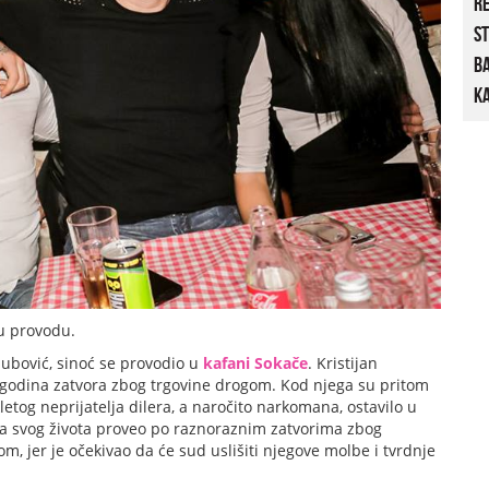
R
St
B
Ka
 provodu.
olubović, sinoć se provodio u
kafani Sokače
. Kristijan
godina zatvora zbog trgovine drogom. Kod njega su pritom
letog neprijatelja dilera, a naročito narkomana, ostavilo u
ola svog života proveo po raznoraznim zatvorima zbog
om, jer je očekivao da će sud uslišiti njegove molbe i tvrdnje