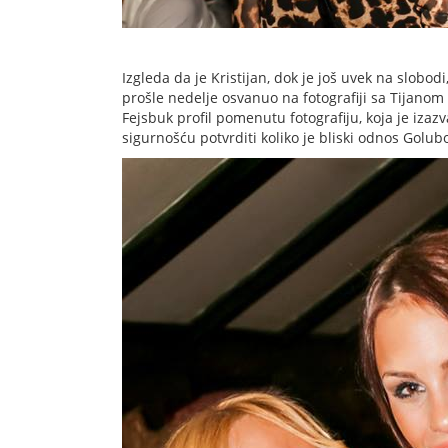
Izgleda da je Kristijan, dok je još uvek na slobod
prošle nedelje osvanuo na fotografiji sa Tijanom Đ
Fejsbuk profil pomenutu fotografiju, koja je izazv
sigurnošću potvrditi koliko je bliski odnos Golubo