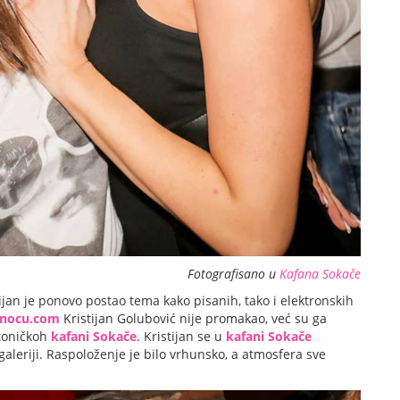
Fotografisano u
Kafana Sokače
ijan je ponovo postao tema kako pisanih, tako i elektronskih
dnocu.com
Kristijan Golubović nije promakao, već su ga
stoničkoh
kafani Sokače
. Kristijan se u
kafani Sokače
galeriji. Raspoloženje je bilo vrhunsko, a atmosfera sve