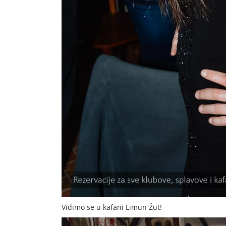
Vidimo se u kafani Limun Žut!