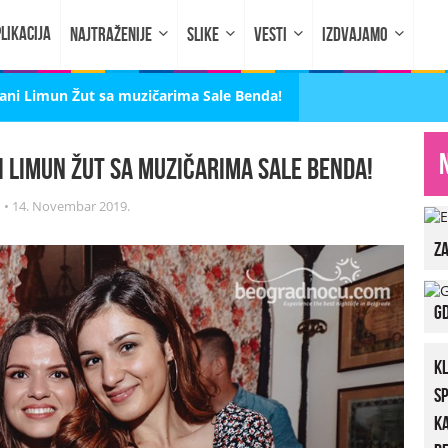
LIKACIJA
NAJTRAŽENIJE
SLIKE
VESTI
IZDVAJAMO
fani Limun Žut sa muzičarima Sale Benda!
i Limun Žut sa muzičarima Sale Benda!
i
•
14. Novembar 2019.
za
Gd
K
S
K