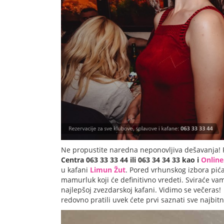
Ne propustite naredna neponovljiva dešavanja! 
Centra 063 33 33 44 ili 063 34 34 33 kao i
Online
u kafani
Limun Žut
. Pored vrhunskog izbora pića
mamurluk koji će definitivno vredeti. Sviraće va
najlepšoj zvezdarskoj kafani. Vidimo se večeras
redovno pratili uvek ćete prvi saznati sve najbit