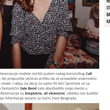
R
St
B
Ka
Rezervacije možete izvršiti putem našeg korisničkog
Call
.
Ne propustite večeras priliku da se provedete izvanredno
 imate i rakiju na akciji za samo 99 din! Spremite se za
m fantastični
Sale Bend
zato obezbedite svoje mesto u
! Rezervacije su
besplatne, ali obavezne
. Ukoliko nas budete
nije informacije vezane za noćni život Beograda.