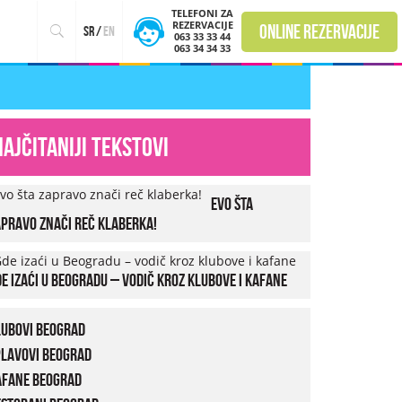
TELEFONI ZA
REZERVACIJE
online rezervacije
sr
/
en
063 33 33 44
063 34 34 33
Najčitaniji tekstovi
Evo šta
pravo znači reč klaberka!
e izaći u Beogradu – vodič kroz klubove i kafane
lubovi Beograd
plavovi Beograd
afane Beograd