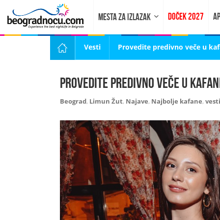
DOČEK 2027
AP
MESTA ZA IZLAZAK
Vesti
Provedite predivno veče u ka
Provedite predivno veče u kafan
Beograd
,
Limun Žut
,
Najave
,
Najbolje kafane
,
vest