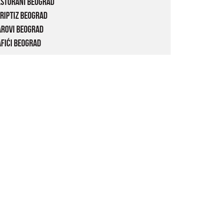
estorani Beograd
riptiz Beograd
arovi Beograd
fići Beograd