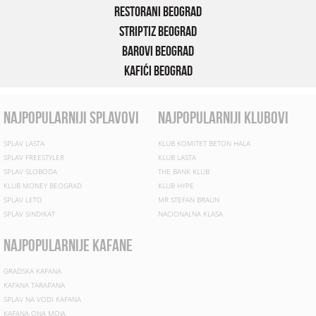
Restorani Beograd
Striptiz Beograd
Barovi Beograd
Kafići Beograd
najpopularniji splavovi
najpopularniji klubovi
SPLAV LASTA
KLUB KOMITET BETON HALA
SPLAV FREESTYLER
KLUB LASTA
SPLAV SLOBODA
THE BANK KLUB
KLUB MONEY BEOGRAD
KLUB HYPE
SPLAV LETO
MR STEFAN BRAUN
SPLAV SINDIKAT
NACIONALNA KLASA
najpopularnije kafane
GRADSKA KAFANA
KAFANA TARAPANA
SPLAV NA VODI KAFANA
KAFANA ONA MOJA