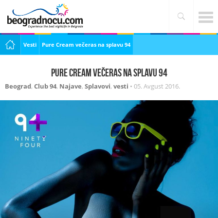
Vesti
Pure Cream večeras na splavu 94
Pure Cream večeras na splavu 94
Beograd
,
Club 94
,
Najave
,
Splavovi
,
vesti
•
05. Avgust 2016.