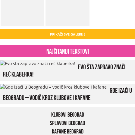
PRIKAŽI SVE GALERIJE
Najčitaniji tekstovi
Evo šta zapravo znači
reč klaberka!
Gde izaći u
Beogradu – vodič kroz klubove i kafane
Klubovi Beograd
Splavovi Beograd
Kafane Beograd