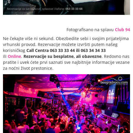
Fotografisano na splavu
Club 94
Ne čekajte više ni sekund. Obezbedite sebi i svojim prijateljima
vrhunski provod. Rezervacije možete izvršiti putem našeg
korisničkog
Call Centra 063 33 33 44 ili 063 34 34 33
ili
Online
.
Rezervacije su besplatne, ali obavezne
. Redovno nas
pratite i uvek ćete prvi saznati sve najbitnije informacije vezane
za noćni život prestonice.