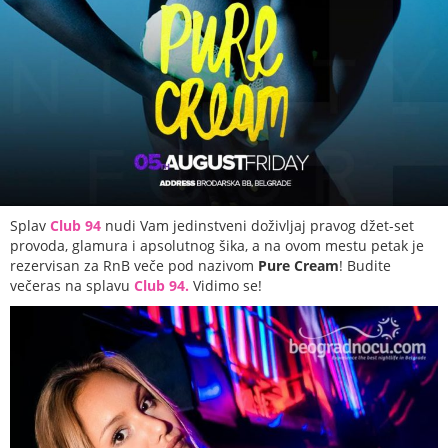
Splav
Club 94
nudi Vam jedinstveni doživljaj pravog džet-set
provoda, glamura i apsolutnog šika, a na ovom mestu petak je
rezervisan za RnB veče pod nazivom
Pure Cream
! Budite
večeras na splavu
Club 94.
Vidimo se!