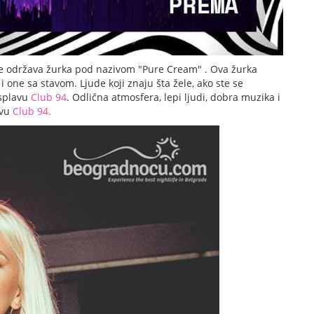
s se održava žurka pod nazivom "Pure Cream" . Ova žurka
 one sa stavom. Ljude koji znaju šta žele, ako ste se
 splavu
Club 94
. Odlična atmosfera, lepi ljudi, dobra muzika i
avu
Club 94.