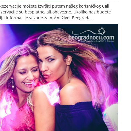
Rezervacije možete izvršiti putem našeg korisničkog
Call
ezervacije su besplatne, ali obavezne. Ukoliko nas budete
nije informacije vezane za noćni život Beograda.