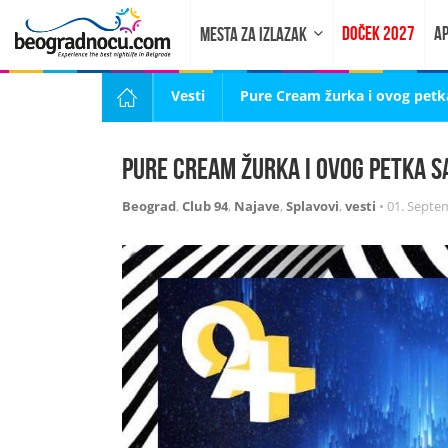
DOČEK 2027
AP
MESTA ZA IZLAZAK
Vesti
Pure Cream žurka i ovog petk
Pure Cream žurka i ovog petka s
Beograd
,
Club 94
,
Najave
,
Splavovi
,
vesti
•
01. Septe