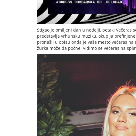
Stigao je omiljeni dan u nedelji, petak! Večera
predstavlja vrhunsku muziku, okuplja prefinjene i
pronašli u opisu onda je vaše mesto večeras na
žurka može da počne. Vidimo se večeras na spl