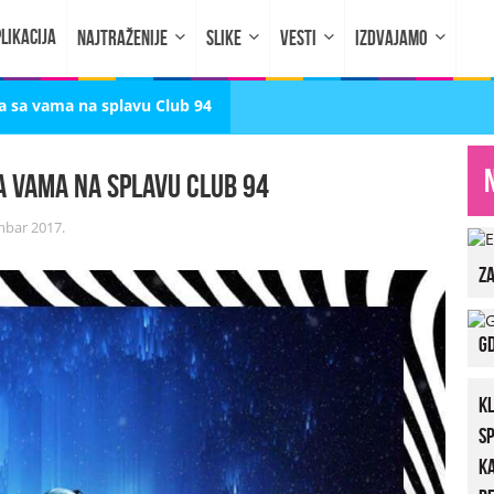
LIKACIJA
NAJTRAŽENIJE
SLIKE
VESTI
IZDVAJAMO
a sa vama na splavu Club 94
a vama na splavu Club 94
mbar 2017.
za
Gd
K
S
K