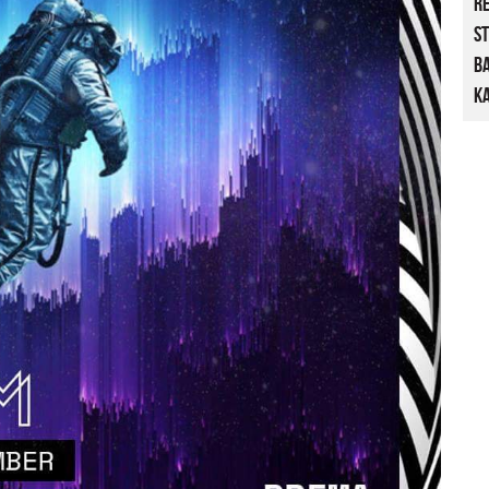
R
St
B
Ka