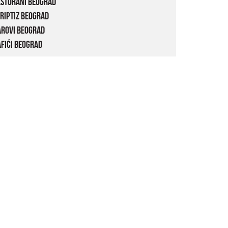
estorani Beograd
riptiz Beograd
arovi Beograd
fići Beograd