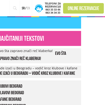
TELEFONI ZA
REZERVACIJE
online rezervacije
sr
/
en
063 33 33 44
063 34 34 33
Najčitaniji tekstovi
Evo šta
pravo znači reč klaberka!
e izaći u Beogradu – vodič kroz klubove i kafane
lubovi Beograd
plavovi Beograd
afane Beograd