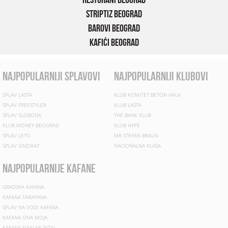
Striptiz Beograd
Barovi Beograd
Kafići Beograd
najpopularniji splavovi
najpopularniji klubovi
SPLAV LASTA
KLUB KOMITET BETON HALA
SPLAV FREESTYLER
KLUB LASTA
SPLAV SLOBODA
THE BANK KLUB
KLUB MONEY BEOGRAD
KLUB HYPE
SPLAV LETO
MR STEFAN BRAUN
SPLAV SINDIKAT
NACIONALNA KLASA
najpopularnije kafane
GRADSKA KAFANA
KAFANA TARAPANA
SPLAV NA VODI KAFANA
KAFANA ONA MOJA
KAFANA SIPAJ NE PITAJ