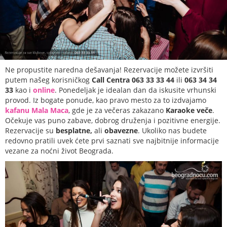
Ne propustite naredna dešavanja! Rezervacije možete izvršiti
putem našeg korisničkog
Call Centra 063 33 33 44
ili
063 34 34
33
kao i
online
. Ponedeljak je idealan dan da iskusite vrhunski
provod. Iz bogate ponude, kao pravo mesto za to izdvajamo
kafanu Mala Maca
, gde je za večeras zakazano
Karaoke veče
.
Očekuje vas puno zabave, dobrog druženja i pozitivne energije.
Rezervacije su
besplatne,
ali
obavezne
. Ukoliko nas budete
redovno pratili uvek ćete prvi saznati sve najbitnije informacije
vezane za noćni život Beograda.