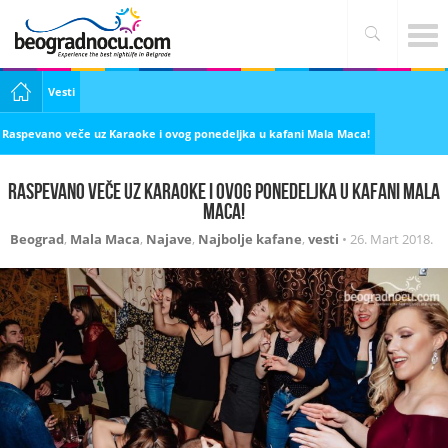
Vesti
Raspevano veče uz Karaoke i ovog ponedeljka u kafani Mala Maca!
Raspevano veče uz Karaoke i ovog ponedeljka u kafani Mala
Maca!
Beograd
,
Mala Maca
,
Najave
,
Najbolje kafane
,
vesti
•
26. Mart 2018.