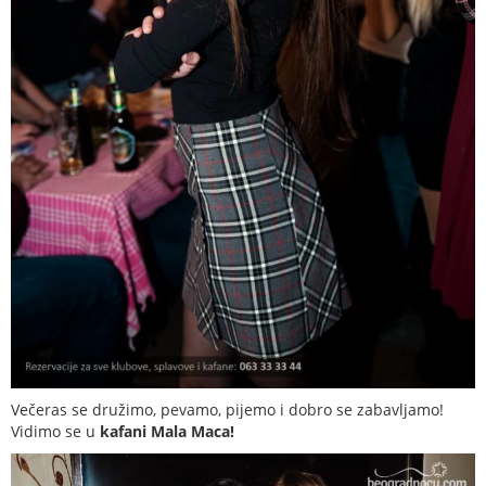
Večeras se družimo, pevamo, pijemo i dobro se zabavljamo!
Vidimo se u
kafani Mala Maca!