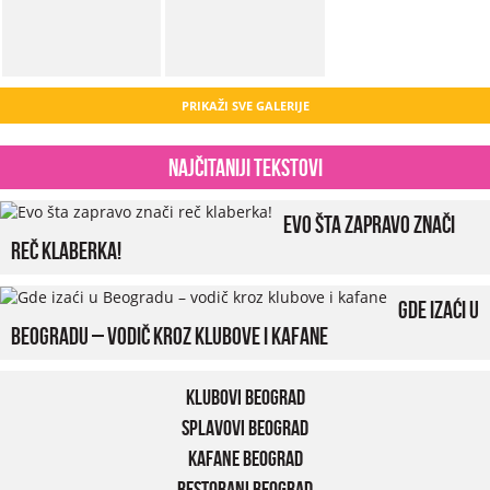
PRIKAŽI SVE GALERIJE
Najčitaniji tekstovi
Evo šta zapravo znači
reč klaberka!
Gde izaći u
Beogradu – vodič kroz klubove i kafane
Klubovi Beograd
Splavovi Beograd
Kafane Beograd
Restorani Beograd