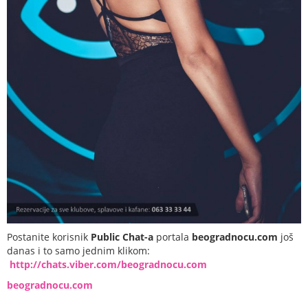
Postanite korisnik
Public Chat-a
portala
beogradnocu.com
još
danas i to samo jednim klikom:
http://chats.viber.com/beogradnocu.com
beogradnocu.com