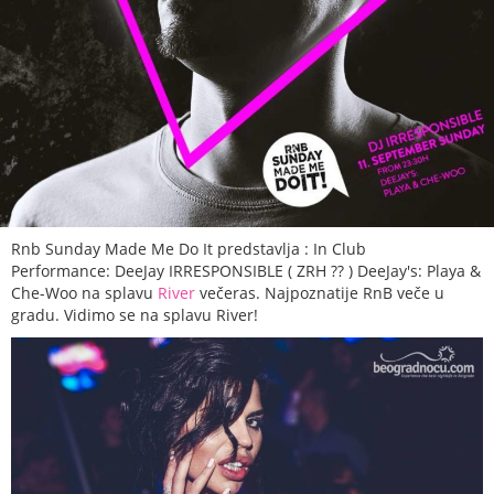
Rnb Sunday Made Me Do It
predstavlja : In Club
Performance: DeeJay IRRESPONSIBLE ( ZRH
??
) DeeJay's: Playa &
Che-Woo na splavu
River
večeras. Najpoznatije RnB veče u
gradu. Vidimo se na splavu River!