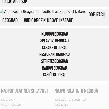
reč klaberka!
Gde izaći u
Beogradu – vodič kroz klubove i kafane
Klubovi Beograd
Splavovi Beograd
Kafane Beograd
Restorani Beograd
Striptiz Beograd
Barovi Beograd
Kafići Beograd
najpopularniji splavovi
najpopularniji klubovi
SPLAV LASTA
KLUB KOMITET BETON HALA
SPLAV FREESTYLER
KLUB LASTA