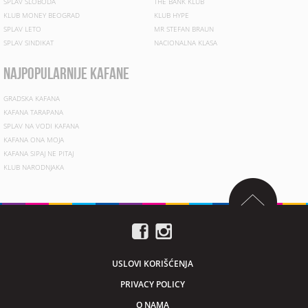
SPLAV SLOBODA
THE BANK KLUB
KLUB MONEY BEOGRAD
KLUB HYPE
SPLAV LETO
MR STEFAN BRAUN
SPLAV SINDIKAT
NACIONALNA KLASA
najpopularnije kafane
GRADSKA KAFANA
KAFANA TARAPANA
SPLAV NA VODI KAFANA
KAFANA ONA MOJA
KAFANA SIPAJ NE PITAJ
KLUB NARODNJAKA
USLOVI KORIŠĆENJA
PRIVACY POLICY
O NAMA