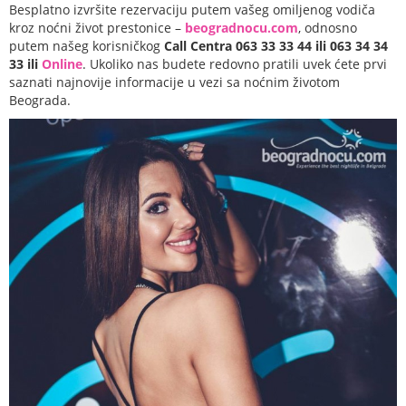
Besplatno izvršite rezervaciju putem vašeg omiljenog vodiča
kroz noćni život prestonice –
beogradnocu.com
, odnosno
putem našeg korisničkog
Call Centra 063 33 33 44 ili 063 34 34
33 ili
Online
. Ukoliko nas budete redovno pratili uvek ćete prvi
saznati najnovije informacije u vezi sa noćnim životom
Beograda.