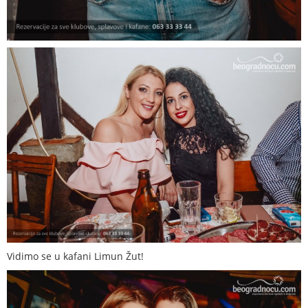
Vidimo se u kafani Limun Žut!