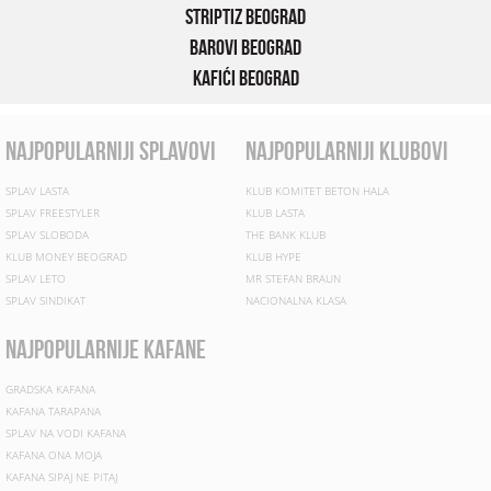
Striptiz Beograd
Barovi Beograd
Kafići Beograd
najpopularniji splavovi
najpopularniji klubovi
SPLAV LASTA
KLUB KOMITET BETON HALA
SPLAV FREESTYLER
KLUB LASTA
SPLAV SLOBODA
THE BANK KLUB
KLUB MONEY BEOGRAD
KLUB HYPE
SPLAV LETO
MR STEFAN BRAUN
SPLAV SINDIKAT
NACIONALNA KLASA
najpopularnije kafane
GRADSKA KAFANA
KAFANA TARAPANA
SPLAV NA VODI KAFANA
KAFANA ONA MOJA
KAFANA SIPAJ NE PITAJ