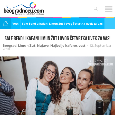
Vesti
Sale Bend u kafani Limun Žut i ovog četvrtka uvek za Vas!
Sale Bend u kafani Limun Žut i ovog četvrtka uvek za Vas!
Beograd
,
Limun Žut
,
Najave
,
Najbolje kafane
,
vesti
•
12. Septembar
2019.