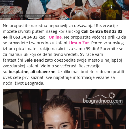
Ne propustite naredna neponovljiva dešavanja! Rezervacije
možete izvršiti putem našeg korisničkog
Call Centra 063 33 33
44
ili
063 34 34 33
kao i
Online
. Ne propustite večeras priliku da
se provedete izvanredno u kafani
Limun Žut
. Pored vrhunskog
izbora pića imate i rakiju na akciji za samo 99 din! Spremite se
za mamurluk koji će definitivno vredeti. Sviraće vam
fantastični
Sale Bend
zato obezbedite svoje mesto u najlepšoj
zvezdarskoj kafani. Vidimo se večeras! Rezervacije
su
besplatne, ali obavezne
. Ukoliko nas budete redovno pratili
uvek ćete prvi saznati sve najbitnije informacije vezane za
noćni život Beograda.