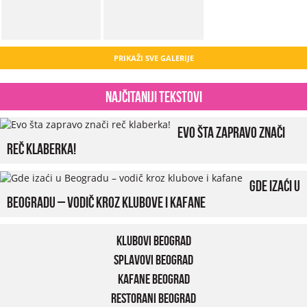
PRIKAŽI SVE GALERIJE
Najčitaniji tekstovi
Evo šta zapravo znači
reč klaberka!
Gde izaći u
Beogradu – vodič kroz klubove i kafane
Klubovi Beograd
Splavovi Beograd
Kafane Beograd
Restorani Beograd