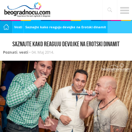
Vesti
Saznajte kako reaguju devojke na Erotski dinamit
Saznajte kako reaguju devojke na Erotski dinamit
Poznati
,
vesti
•
04. Maj 2014.