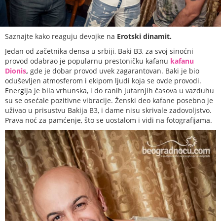
Saznajte kako reaguju devojke na
Erotski dinamit.
Jedan od začetnika densa u srbiji, Baki B3, za svoj sinoćni
provod odabrao je popularnu prestoničku kafanu
kafanu
Dionis
,
gde je dobar provod uvek zagarantovan. Baki je bio
oduševljen atmosferom i ekipom ljudi koja se ovde provodi.
Energija je bila vrhunska, i do ranih jutarnjih časova u vazduhu
su se osećale pozitivne vibracije. Ženski deo kafane posebno je
uživao u prisustvu Bakija B3, i dame nisu skrivale zadovoljstvo.
Prava noć za pamćenje, što se uostalom i vidi na fotografijama.