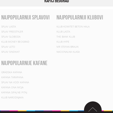
Kafići Beograd
najpopularniji splavovi
najpopularniji klubovi
SPLAV LASTA
KLUB KOMITET BETON HALA
SPLAV FREESTYLER
KLUB LASTA
SPLAV SLOBODA
THE BANK KLUB
KLUB MONEY BEOGRAD
KLUB HYPE
SPLAV LETO
MR STEFAN BRAUN
SPLAV SINDIKAT
NACIONALNA KLASA
najpopularnije kafane
GRADSKA KAFANA
KAFANA TARAPANA
SPLAV NA VODI KAFANA
KAFANA ONA MOJA
KAFANA SIPAJ NE PITAJ
KLUB NARODNJAKA