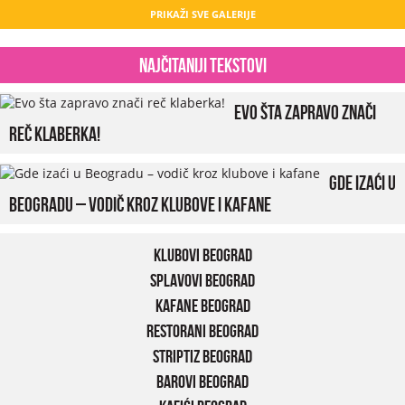
PRIKAŽI SVE GALERIJE
Najčitaniji tekstovi
Evo šta zapravo znači
reč klaberka!
Gde izaći u
Beogradu – vodič kroz klubove i kafane
Klubovi Beograd
Splavovi Beograd
Kafane Beograd
Restorani Beograd
Striptiz Beograd
Barovi Beograd