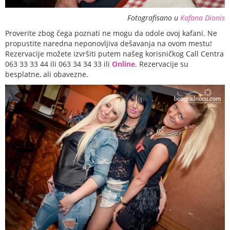
Fotografisano u
Kafana Dionis
Proverite zbog čega poznati ne mogu da odole ovoj kafani. Ne
propustite naredna neponovljiva dešavanja na ovom mestu!
Rezervacije možete izvršiti putem našeg korisničkog Call Centra
063 33 33 44 ili 063 34 34 33 ili
Online
. Rezervacije su
besplatne, ali obavezne.