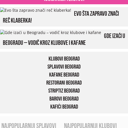
Evo šta zapravo znači
reč klaberka!
Gde izaći u
Beogradu – vodič kroz klubove i kafane
Klubovi Beograd
Splavovi Beograd
Kafane Beograd
Restorani Beograd
Striptiz Beograd
Barovi Beograd
Kafići Beograd
najpopularniji splavovi
najpopularniji klubovi