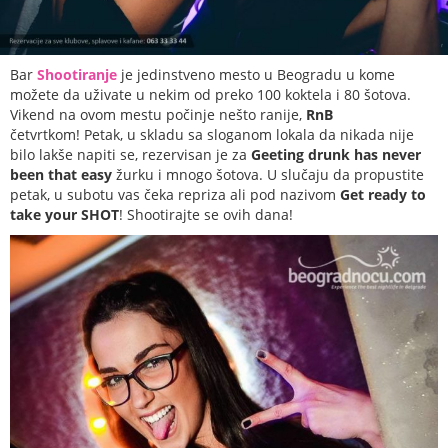
Bar
Shootiranje
je jedinstveno mesto u Beogradu u kome
možete da uživate u nekim od preko 100 koktela i 80 šotova.
Vikend na ovom mestu počinje nešto ranije,
RnB
četvrtkom! Petak, u skladu sa sloganom lokala da nikada nije
bilo lakše napiti se, rezervisan je za
Geeting drunk has never
been that easy
žurku i mnogo šotova. U slučaju da propustite
petak, u subotu vas čeka repriza ali pod nazivom
Get ready to
take your SHOT
! Shootirajte se ovih dana!