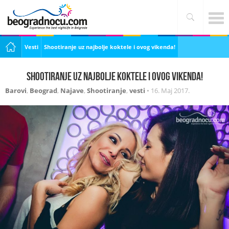
Vesti
Shootiranje uz najbolje koktele i ovog vikenda!
Shootiranje uz najbolje koktele i ovog vikenda!
Barovi
,
Beograd
,
Najave
,
Shootiranje
,
vesti
•
16. Maj 2017.