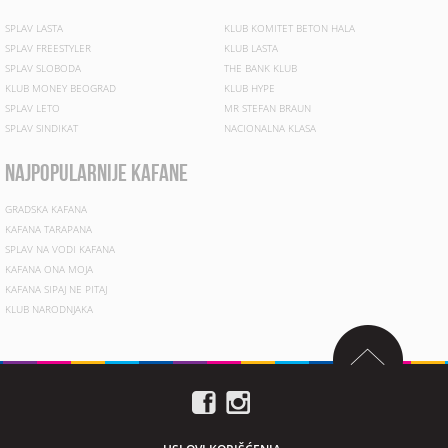
SPLAV LASTA
KLUB KOMITET BETON HALA
SPLAV FREESTYLER
KLUB LASTA
SPLAV SLOBODA
THE BANK KLUB
KLUB MONEY BEOGRAD
KLUB HYPE
SPLAV LETO
MR STEFAN BRAUN
SPLAV SINDIKAT
NACIONALNA KLASA
najpopularnije kafane
GRADSKA KAFANA
KAFANA TARAPANA
SPLAV NA VODI KAFANA
KAFANA ONA MOJA
KAFANA SIPAJ NE PITAJ
KLUB NARODNJAKA