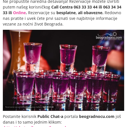
Ne propustite naredna dešavanja! Rezervacije možete izvršiti
putem našeg korisničkog
Call Centra 063 33 33 44 ili 063 34 34
33 ili
Online
.
Rezervacije su
besplatne, ali obavezne.
Redovno
nas pratite i uvek ćete prvi saznati sve najbitnije informacije
vezane za noćni život Beograda.
Postanite korisnik
Public Chat-a
portala
beogradnocu.com
još
danas i to samo jednim klikom: