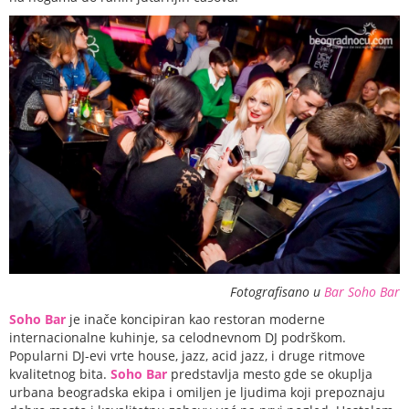
Fotografisano u
Bar Soho Bar
Soho Bar
je inače koncipiran kao restoran moderne
internacionalne kuhinje, sa celodnevnom DJ podrškom.
Popularni DJ-evi vrte house, jazz, acid jazz, i druge ritmove
kvalitetnog bita.
Soho Bar
predstavlja mesto gde se okuplja
urbana beogradska ekipa i omiljen je ljudima koji prepoznaju