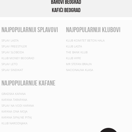
Barovi Beograd
Kafići Beograd
najpopularniji splavovi
najpopularniji klubovi
SPLAV LASTA
KLUB KOMITET BETON HALA
SPLAV FREESTYLER
KLUB LASTA
SPLAV SLOBODA
THE BANK KLUB
KLUB MONEY BEOGRAD
KLUB HYPE
SPLAV LETO
MR STEFAN BRAUN
SPLAV SINDIKAT
NACIONALNA KLASA
najpopularnije kafane
GRADSKA KAFANA
KAFANA TARAPANA
SPLAV NA VODI KAFANA
KAFANA ONA MOJA
KAFANA SIPAJ NE PITAJ
KLUB NARODNJAKA