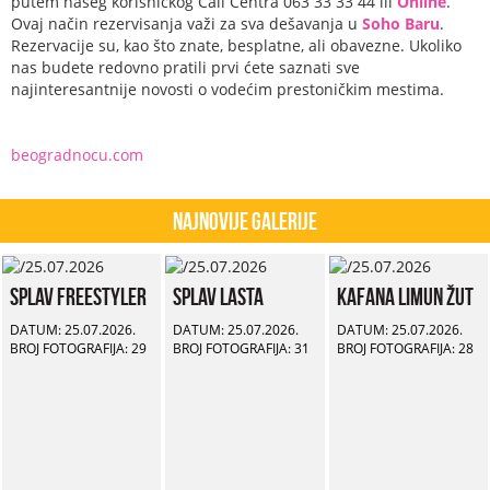
putem našeg korisničkog Call Centra 063 33 33 44 ili
Online
.
Ovaj način rezervisanja važi za sva dešavanja u
Soho Baru
.
Rezervacije su, kao što znate, besplatne, ali obavezne. Ukoliko
nas budete redovno pratili prvi ćete saznati sve
najinteresantnije novosti o vodećim prestoničkim mestima.
beogradnocu.com
Najnovije Galerije
Splav Freestyler
Splav Lasta
Kafana Limun Žut
DATUM: 25.07.2026.
DATUM: 25.07.2026.
DATUM: 25.07.2026.
BROJ FOTOGRAFIJA: 29
BROJ FOTOGRAFIJA: 31
BROJ FOTOGRAFIJA: 28