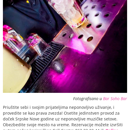
Fotografisano u
Bar Soho Bar
Priuštite sebi i svojim prijateljima neponovljivo uživanje, i
provedite se kao prava zvezda! Osetite jedinstven provod za
doček Srpske Nove godine uz neponovljive muzičke setove.
Obezbedite svoje mesto na vreme. Rezervacije možete izvršiti