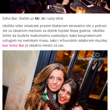
Soho Bar: Doček uz
Mr. Iv
i Lazy Idiot.
Ukoliko sebe smatrate pravim klaberom verovatno ste u potrazi
ste za idealnim mestom za doček Srpske Nove godine. Ukoliko
želite da budete maksimalno zadovoljni, kako besprekornom
uslugom na svetskom nivou, tako i vrhunskim odabirom muzike,
bar Soho Bar
je idealno mesto za vas.