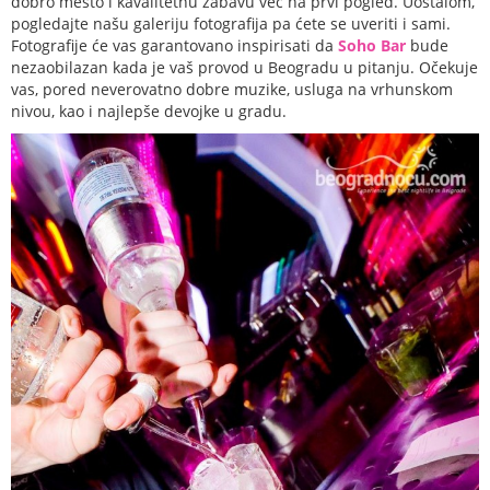
dobro mesto i kavalitetnu zabavu već na prvi pogled. Uostalom,
pogledajte našu galeriju fotografija pa ćete se uveriti i sami.
Fotografije će vas garantovano inspirisati da
Soho Bar
bude
nezaobilazan kada je vaš provod u Beogradu u pitanju. Očekuje
vas, pored neverovatno dobre muzike, usluga na vrhunskom
nivou, kao i najlepše devojke u gradu.