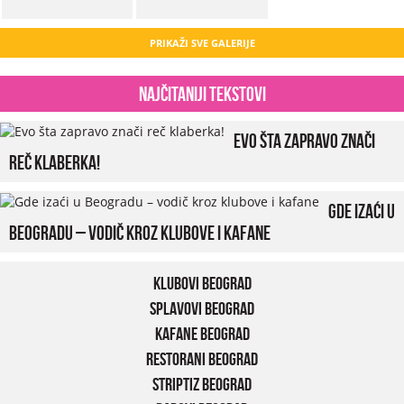
PRIKAŽI SVE GALERIJE
Najčitaniji tekstovi
Evo šta zapravo znači
reč klaberka!
Gde izaći u
Beogradu – vodič kroz klubove i kafane
Klubovi Beograd
Splavovi Beograd
Kafane Beograd
Restorani Beograd
Striptiz Beograd