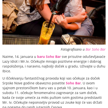
Fotografisano u
Bar Soho Bar
Naime, 14. januara u
baru Soho Bar
sve prisutne oduševljavaće
Lazy Idiot i Mr.Iv. Očekujte mnogo pozitivne energije i dobrog
raspoloženja, i naravno, najbolji doček u gradu. Uživajte u duhu
Ibice.
U iščekivanju fantastičnog provoda koji vas očekuje za doček
Srpske Nove godine obavezno posetite
Soho Bar
. U ovom
sjajnom prestoničkom baru vas u petak 10. januara, kao i u
subotu 11. očekuje fenomenalno zagrevanje za sam doček,
kada će svoje umeće za miks pultom svim gostima predstaviti
Mr. Iv. Očekujte neponovljiv provod uz zvuke koji će vas držati
na nogama do ranih jutarnjih časova.