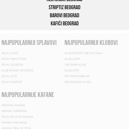
Striptiz Beograd
Barovi Beograd
Kafići Beograd
najpopularniji splavovi
najpopularniji klubovi
SPLAV LASTA
KLUB KOMITET BETON HALA
SPLAV FREESTYLER
KLUB LASTA
SPLAV SLOBODA
THE BANK KLUB
KLUB MONEY BEOGRAD
KLUB HYPE
SPLAV LETO
MR STEFAN BRAUN
SPLAV SINDIKAT
NACIONALNA KLASA
najpopularnije kafane
GRADSKA KAFANA
KAFANA TARAPANA
SPLAV NA VODI KAFANA
KAFANA ONA MOJA
KAFANA SIPAJ NE PITAJ