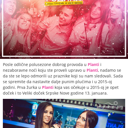
Posle odlične polusezone dobrog provoda u
Planti
i
nezaboravne noći koju ste proveli upravo u
Planti
, nadamo se
da ste se lepo odmorili uz praznike koji su nam sledovali. Sada
se spremite da nastavite dalje punim plućima i u 2015-oj
godini. Prva žurka u
Planti
koja vas očekuje u 2015-oj je opet
doček i to Veliki doček Srpske Nove godine 13. januara.