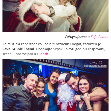
Fotografisano u
Kafe Planta
Za muzički repertoar koji će biti raznolik i bogat, zadužen je
Sava Grubić i bend
. Dočekajte Srpsku Novu godinu raspevani,
srećni i nasmejani u
Planti
!