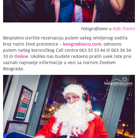
Fotografisano u
Kafe Planta
Besplatno izvršite rezervaciju putem vašeg omiljenog vodiča
kroz noćni život prestonice –
beogradnocu.com
, odnosno
putem našeg korisničkog Call centra 063 33 33 44 ili 063 34 34
33 ili
Online
. Ukoliko nas budete redovno pratili uvek ćete prvi
saznati najnovije informacije u vezi sa noćnim životom
Beograda.