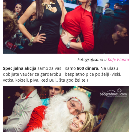
Fotografisano u
Kafe Planta
Specijalna akcija
samo za vas - samo
500 dinara
. Na ulazu
dobijate vaučer za garderobu i besplatno piće po želji (viski,
votka, kokteli, piva, Red Bul.. šta god želite!)