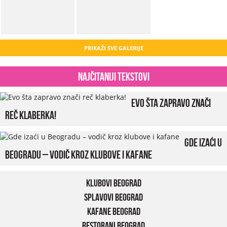
PRIKAŽI SVE GALERIJE
Najčitaniji tekstovi
Evo šta zapravo znači
reč klaberka!
Gde izaći u
Beogradu – vodič kroz klubove i kafane
Klubovi Beograd
Splavovi Beograd
Kafane Beograd
Restorani Beograd