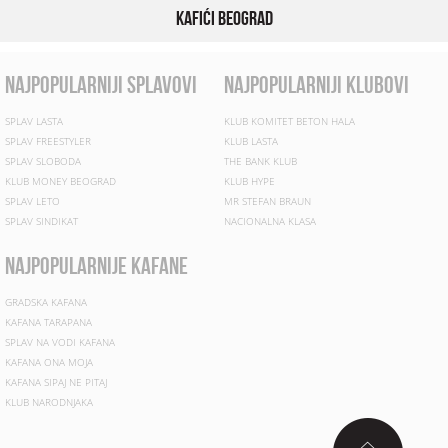
Kafići Beograd
najpopularniji splavovi
najpopularniji klubovi
SPLAV LASTA
KLUB KOMITET BETON HALA
SPLAV FREESTYLER
KLUB LASTA
SPLAV SLOBODA
THE BANK KLUB
KLUB MONEY BEOGRAD
KLUB HYPE
SPLAV LETO
MR STEFAN BRAUN
SPLAV SINDIKAT
NACIONALNA KLASA
najpopularnije kafane
GRADSKA KAFANA
KAFANA TARAPANA
SPLAV NA VODI KAFANA
KAFANA ONA MOJA
KAFANA SIPAJ NE PITAJ
KLUB NARODNJAKA