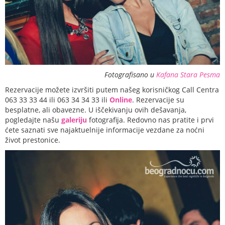
Fotografisano u
Kafana Stara Pesma
Rezervacije možete izvršiti putem našeg korisničkog Call Centra
063 33 33 44 ili 063 34 34 33 ili
Online
. Rezervacije su
besplatne, ali obavezne. U iščekivanju ovih dešavanja,
pogledajte našu
galeriju
fotografija. Redovno nas pratite i prvi
ćete saznati sve najaktuelnije informacije vezdane za noćni
život prestonice.