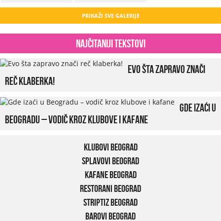
PRIKAŽI SVE GALERIJE
Najčitaniji tekstovi
Evo šta zapravo znači
reč klaberka!
Gde izaći u
Beogradu – vodič kroz klubove i kafane
Klubovi Beograd
Splavovi Beograd
Kafane Beograd
Restorani Beograd
Striptiz Beograd
Barovi Beograd