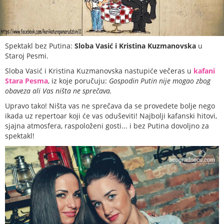
Spektakl bez Putina:
Sloba Vasić i Kristina Kuzmanovska
u
Staroj Pesmi.
Sloba Vasić i Kristina Kuzmanovska nastupiće večeras u
kafani
Stara Pesma
, iz koje poručuju:
Gospodin Putin nije mogao zbog
obaveza ali Vas ništa ne sprečava.
Upravo tako! Ništa vas ne sprečava da se provedete bolje nego
ikada uz repertoar koji će vas oduševiti! Najbolji kafanski hitovi,
sjajna atmosfera, raspoloženi gosti... i bez Putina dovoljno za
spektakl!