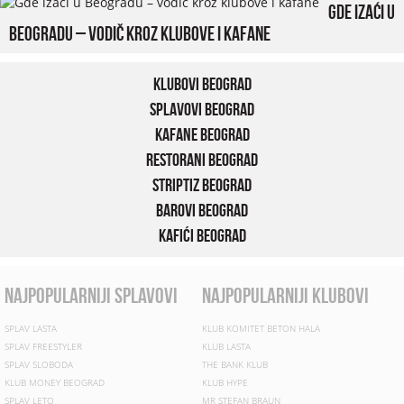
Gde izaći u
Beogradu – vodič kroz klubove i kafane
Klubovi Beograd
Splavovi Beograd
Kafane Beograd
Restorani Beograd
Striptiz Beograd
Barovi Beograd
Kafići Beograd
najpopularniji splavovi
najpopularniji klubovi
SPLAV LASTA
KLUB KOMITET BETON HALA
SPLAV FREESTYLER
KLUB LASTA
SPLAV SLOBODA
THE BANK KLUB
KLUB MONEY BEOGRAD
KLUB HYPE
SPLAV LETO
MR STEFAN BRAUN