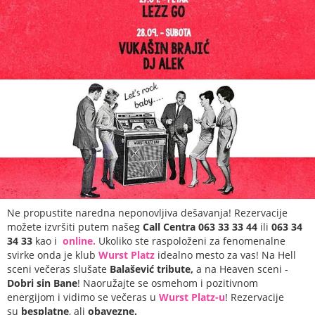
Ne propustite naredna neponovljiva dešavanja! Rezervacije
možete izvršiti putem našeg
Call Centra 063 33 33 44
ili
063 34
34 33
kao i
online.
Ukoliko ste raspoloženi za fenomenalne
svirke onda je klub
Wurst
Platz
idealno mesto za vas! Na Hell
sceni večeras slušate
Balašević tribute,
a na Heaven sceni -
Dobri sin Bane
! Naoružajte se osmehom i pozitivnom
energijom i vidimo se večeras u
Wurst Platz-u
! Rezervacije
su
besplatne
, ali
obavezne.