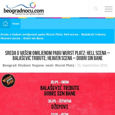
Vesti
Sreda u Vašem omiljenom pabu Wurst Platz: Hell scena – Balašević tribute;
Heaven scena – Dobri sin Bane
Sreda u Vašem omiljenom pabu Wurst Platz: Hell scena –
Balašević tribute; Heaven scena – Dobri sin Bane
Beograd
,
Klubovi
,
Najave
,
vesti
,
Wurst Platz
•
25. Septembar 2019.