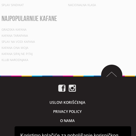
SPLAV SINDIKAT
NACIONALNA KLASA
najpopularnije kafane
GRADSKA KAFANA
KAFANA TARAPANA
SPLAV NA VODI KAFANA
KAFANA ONA MOJA
KAFANA SIPAJ NE PITAJ
KLUB NARODNJAKA
USLOVI KORIŠĆENJA
PRIVACY POLICY
O NAMA
MARKETING
Koristimo kolačiće za poboljšanje korisničkog