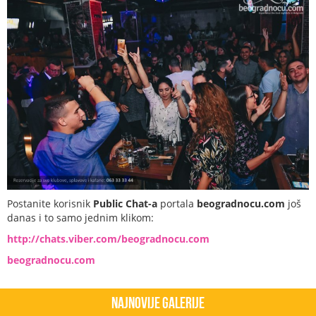
Postanite korisnik
Public Chat-a
portala
beogradnocu.com
još
danas i to samo jednim klikom:
http://chats.viber.com/beogradnocu.com
beogradnocu.com
Najnovije Galerije