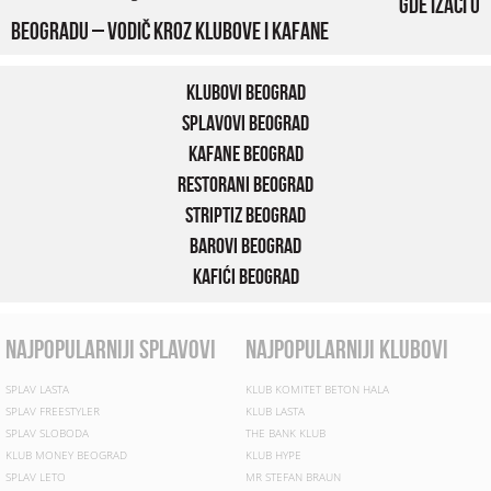
Gde izaći u
Beogradu – vodič kroz klubove i kafane
Klubovi Beograd
Splavovi Beograd
Kafane Beograd
Restorani Beograd
Striptiz Beograd
Barovi Beograd
Kafići Beograd
najpopularniji splavovi
najpopularniji klubovi
SPLAV LASTA
KLUB KOMITET BETON HALA
SPLAV FREESTYLER
KLUB LASTA
SPLAV SLOBODA
THE BANK KLUB
KLUB MONEY BEOGRAD
KLUB HYPE
SPLAV LETO
MR STEFAN BRAUN