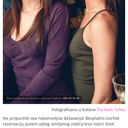
Fotografisano u Kafana
Šta Nam Teško
Ne propustite ova neponovljiva dešavanja! Besplatno izvršite
rezervaciju putem vašeg omiljenog vodiča kroz noćni život