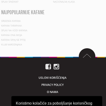
SPLAV SINDIKAT
NACIONALNA KLASA
najpopularnije kafane
GRADSKA KAFANA
KAFANA TARAPANA
SPLAV NA VODI KAFANA
KAFANA ONA MOJA
KAFANA SIPAJ NE PITAJ
KLUB NARODNJAKA
USLOVI KORIŠĆENJA
PRIVACY POLICY
O NAMA
MARKETING
Koristimo kolačiće za poboljšanje korisničkog