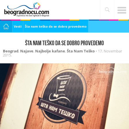
Vesti
Šta nam teško da se dobro provedemo
Šta nam teško da se dobro provedemo
Beograd
,
Najave
,
Najbolje kafane
,
Šta Nam Teško
•
17. Novembar
2015.