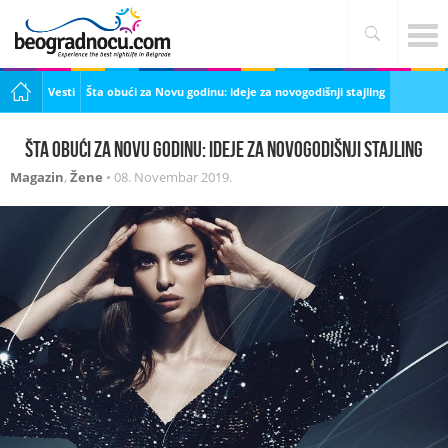
Vesti
Šta obući za Novu godinu: ideje za novogodišnji stajling
Šta obući za Novu godinu: ideje za novogodišnji stajling
Magazin
,
Žene
•
08. Novembar 2019.