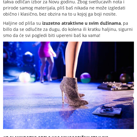
takva odličan izbor za Novu godinu. Zbog svetlucavih nota i
prirode samog materijala, pliš baš nikada ne može izgledati
obično i klasično, bez obzira na to u kojoj ga boji nosite.
Haljine od pliša su
izuzetno atraktivne u svim dužinama
, pa
billo da se odlučite za dugu, do kolena ili kratku haljinu, sigurni
smo da će svi pogledi biti upereni baš ka vama!