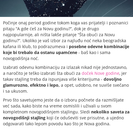
Počinje onaj period godine tokom koga vas prijatelji i poznanici
pitaju “A gde ćeš za Novu godinu?”, dok je drugo
najpopularnije, ali ništa lakše pitanje “Šta obući za Novu
godinu?”. Ukoliko je vaš izbor za najluđu noć neka beogradska
kafana ili klub, to podrazumeva i
posebne odevne kombinacije
koje bi trebalo da ostanu upamćene
- baš kao i sama
novogodišnja noć.
Izabrati odevnu kombinaciju za izlazak nikad nije jednostavno,
a naročito je teško izabrati šta obući za
doček Nove godine
, jer
takav stajling treba da ispunjava više kriterijuma -
dovoljno
glamurozno, efektno i lepo,
a opet, udobno, ne suviše svečano
i sa ukusom.
Prvo što savetujemo jeste da o izboru počnete da razmišljate
već sada, kako biste na vreme osmislili i uživali u svom
kompletnom novogodišnjem stajlingu. Sledi
nekoliko saveta za
novogodišnji stajling
koji će oduševiti sve prisutne, a ujedno
odgovarati tako lepom povodu kao što je Nova godina.