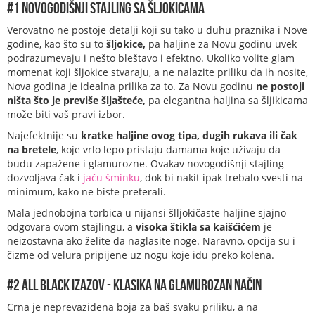
#1 Novogodišnji stajling sa šljokicama
Verovatno ne postoje detalji koji su tako u duhu praznika i Nove
godine, kao što su to
šljokice,
pa haljine za Novu godinu uvek
podrazumevaju i nešto bleštavo i efektno.
Ukoliko volite glam
momenat koji šljokice stvaraju, a ne nalazite priliku da ih nosite,
Nova godina je idealna prilika za to. Za Novu godinu
ne postoji
ništa što je previše šljašteće,
pa elegantna haljina sa šljikicama
može biti vaš pravi izbor.
Najefektnije su
kratke haljine ovog tipa, dugih rukava ili čak
na bretele
, koje vrlo lepo pristaju damama koje uživaju da
budu zapažene i glamurozne. Ovakav novogodišnji stajling
dozvoljava čak i
jaču šminku
, dok bi nakit ipak trebalo svesti na
minimum, kako ne biste preterali.
Mala jednobojna torbica u nijansi šlljokičaste haljine sjajno
odgovara ovom stajlingu, a
visoka štikla sa kaišćićem
je
neizostavna ako želite da naglasite noge. Naravno, opcija su i
čizme od velura pripijene uz nogu koje idu preko kolena.
#2 All black izazov - klasika na glamurozan način
Crna je neprevaziđena boja za baš svaku priliku, a na