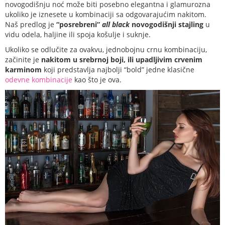
novogodišnju noć može biti posebno elegantna i glamurozna
ukoliko je iznesete u kombinaciji sa odgovarajućim nakitom.
Naš predlog je
“posrebreni”
all black
novogodišnji stajling
u
vidu odela, haljine ili spoja košulje i suknje.
Ukoliko se odlučite za ovakvu, jednobojnu crnu kombinaciju,
začinite je
nakitom u srebrnoj boji, ili upadljivim crvenim
karminom
koji predstavlja najbolji “bold” jedne klasične
odevne kombinacije
kao što je ova.