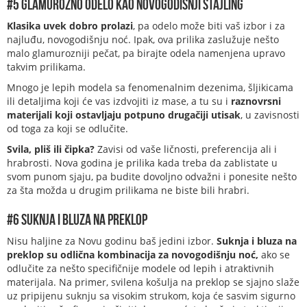
#5 Glamurozno odelo kao novogodišnji stajling
Klasika uvek dobro prolazi
, pa odelo može biti vaš izbor i za
najluđu, novogodišnju noć. Ipak, ova prilika zaslužuje nešto
malo glamurozniji pečat, pa birajte odela namenjena upravo
takvim prilikama.
Mnogo je lepih modela sa fenomenalnim dezenima, šljikicama
ili detaljima koji će vas izdvojiti iz mase, a tu su i
raznovrsni
materijali koji ostavljaju potpuno drugačiji utisak
, u zavisnosti
od toga za koji se odlučite.
Svila, pliš ili čipka?
Zavisi od vaše ličnosti, preferencija ali i
hrabrosti. Nova godina je prilika kada treba da zablistate u
svom punom sjaju, pa budite dovoljno odvažni i ponesite nešto
za šta možda u drugim prilikama ne biste bili hrabri.
#6 Suknja i bluza na preklop
Nisu haljine za Novu godinu baš jedini izbor.
Suknja i bluza na
preklop su odlična kombinacija za novogodišnju noć,
ako se
odlučite za nešto specifičnije modele od lepih i atraktivnih
materijala. Na primer, svilena košulja na preklop se sjajno slaže
uz pripijenu suknju sa visokim strukom, koja će sasvim sigurno