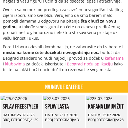
naglasiti vašu figuru i učiniti da se osećate lepše i atraktivnije.
Ovo su samo neki od predloga za savršen novogodišnji stajling
čijem izboru smo sve bliži. Verujemo da smo barem malo
pomogli damama u odgovoru na pitanje
šta obući za Novu
godinu,
a takođe smo sigurni da ćete na osnovu predloženog
pronaći nešto glamurozno i efektno što savršeno pristaje uz
vašu ličnost i ukus.
Pored izbora odevnih kombinacija, ne zaboravite da izaberete i
mesto na kome ćete dočekati novogodišnju noć,
budući da
Beograd standardno nudi najbolji provod za doček u
kafanama
i
klubovima
za doček. Iskoristite i
Beograd noću aplikaciju
kako
biste na lakši i brži način došli do rezervacije svog mesta!
Najnovije Galerije
Splav Freestyler
Splav Lasta
Kafana Limun Žut
DATUM: 25.07.2026.
DATUM: 25.07.2026.
DATUM: 25.07.2026.
BROJ FOTOGRAFIJA: 29
BROJ FOTOGRAFIJA: 31
BROJ FOTOGRAFIJA: 28