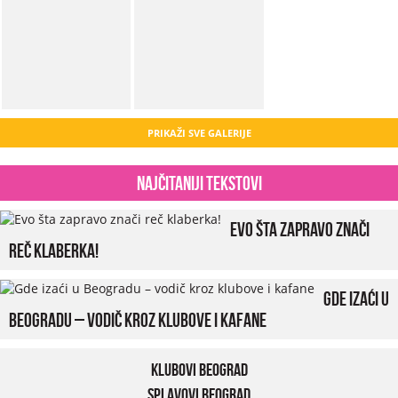
PRIKAŽI SVE GALERIJE
Najčitaniji tekstovi
Evo šta zapravo znači
reč klaberka!
Gde izaći u
Beogradu – vodič kroz klubove i kafane
Klubovi Beograd
Splavovi Beograd