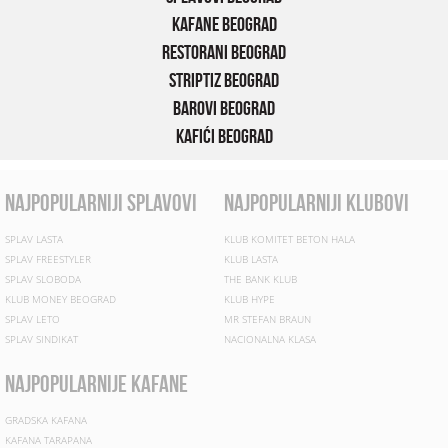
Kafane Beograd
Restorani Beograd
Striptiz Beograd
Barovi Beograd
Kafići Beograd
najpopularniji splavovi
najpopularniji klubovi
SPLAV LASTA
KLUB KOMITET BETON HALA
SPLAV FREESTYLER
KLUB LASTA
SPLAV SLOBODA
THE BANK KLUB
KLUB MONEY BEOGRAD
KLUB HYPE
SPLAV LETO
MR STEFAN BRAUN
SPLAV SINDIKAT
NACIONALNA KLASA
najpopularnije kafane
GRADSKA KAFANA
KAFANA TARAPANA