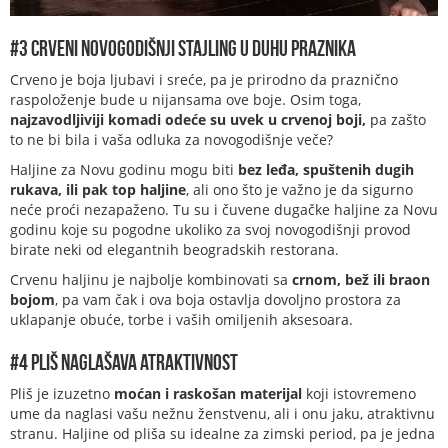
#3 Crveni novogodišnji stajling u duhu praznika
Crveno je boja ljubavi i sreće, pa je prirodno da praznično
raspoloženje bude u nijansama ove boje. Osim toga,
najzavodljiviji komadi odeće su uvek u crvenoj boji,
pa zašto
to ne bi bila i vaša odluka za novogodišnje veče?
Haljine za Novu godinu mogu biti
bez leđa, spuštenih dugih
rukava, ili pak top haljine
, ali ono što je važno je da sigurno
neće proći nezapaženo. Tu su i čuvene dugačke haljine za Novu
godinu koje su pogodne ukoliko za svoj novogodišnji provod
birate neki od elegantnih beogradskih restorana.
Crvenu haljinu je najbolje kombinovati sa
crnom, bež ili braon
bojom
, pa vam čak i ova boja ostavlja dovoljno prostora za
uklapanje obuće, torbe i vaših omiljenih aksesoara.
#4 Pliš naglašava atraktivnost
Pliš je izuzetno
moćan i raskošan materijal
koji istovremeno
ume da naglasi vašu nežnu ženstvenu, ali i onu jaku, atraktivnu
stranu. Haljine od pliša su idealne za zimski period, pa je jedna