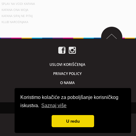
SPLAV NA VODI KAFANA
KAFANA ONA MOJA
KAFANA SIPAJ NE PITAJ
KLUB NARODNJAKA
USLOVI KORIŠĆENJA
PRIVACY POLICY
O NAMA
MARKETING
Koristimo kolačiće za poboljšanje korisničkog
iskustva.
Saznaj više
Sva prava zadržana © 2026. beogradnocu.com
U redu