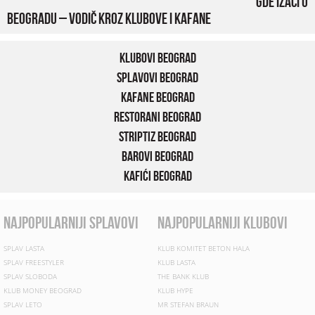
Gde izaći u
Beogradu – vodič kroz klubove i kafane
Klubovi Beograd
Splavovi Beograd
Kafane Beograd
Restorani Beograd
Striptiz Beograd
Barovi Beograd
Kafići Beograd
najpopularniji splavovi
najpopularniji klubovi
SPLAV LASTA
KLUB KOMITET BETON HALA
SPLAV FREESTYLER
KLUB LASTA
SPLAV SLOBODA
THE BANK KLUB
KLUB MONEY BEOGRAD
KLUB HYPE
SPLAV LETO
MR STEFAN BRAUN