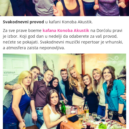
Svakodnevni provod
u kafani Konoba Akustik.
Za sve prave boeme
kafana Konoba Akustik
na Dorćolu pravi
je izbor. Koji god dan u nedelji da odaberete za vaš provod,
nećete se pokajati. Svakodnevni muzički repertoar je vrhunski,
a atmosfera zaista neponovljiva.