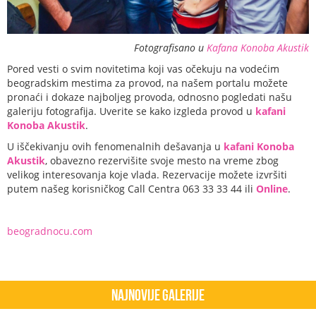
Fotografisano u
Kafana Konoba Akustik
Pored vesti o svim novitetima koji vas očekuju na vodećim
beogradskim mestima za provod, na našem portalu možete
pronaći i dokaze najboljeg provoda, odnosno pogledati našu
galeriju fotografija. Uverite se kako izgleda provod u
kafani
Konoba Akustik
.
U iščekivanju ovih fenomenalnih dešavanja u
kafani Konoba
Akustik
, obavezno rezervišite svoje mesto na vreme zbog
velikog interesovanja koje vlada. Rezervacije možete izvršiti
putem našeg korisničkog Call Centra 063 33 33 44 ili
Online
.
beogradnocu.com
Najnovije Galerije