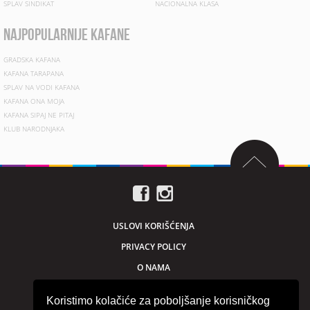
SPLAV SINDIKAT
NACIONALNA KLASA
najpopularnije kafane
GRADSKA KAFANA
KAFANA TARAPANA
SPLAV NA VODI KAFANA
KAFANA ONA MOJA
KAFANA SIPAJ NE PITAJ
KLUB NARODNJAKA
USLOVI KORIŠĆENJA
PRIVACY POLICY
O NAMA
MARKETING
Koristimo kolačiće za poboljšanje korisničkog