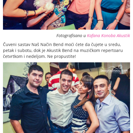
Fotografisano u
Kafana Konoba Akustik
Čuveni sastav Naš Način Bend moći ćete da čujete u sredu,
petak i subotu, dok je Akustik Bend na muzičkom repertoaru
četvrtkom i nedeljom. Ne propustite!