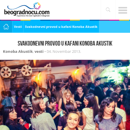
Vesti
Svakodnevni provod u kafani Konoba Akustik
Svakodnevni provod u kafani Konoba Akustik
Konoba Akustik
,
vesti
•
04. Novembar 2013.