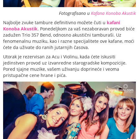
Fotografisano u
Kafana Konoba Akustik
Najbolje zvuke tambure definitivno možete čuti u
kafani
Konoba Akustik
. Ponedeljkom za vaš nezaboravan provod biće
zadužen Trio 357 Bend, odnosno akustični tamburaši. Uz
fenomenalnu muziku, kao i razne specijalitete ove kafane, moći
ćete da uživate do ranih jutarnjih časova.
Utorak je rezervisan za Acu i Violinu, kada ćete iskusiti
jedinstven provod uz izvanredne starogradske kompozicije.
Pored sjajne muzike, vašem uživanju doprineće i veoma
pristupačne cene hrane i pića.