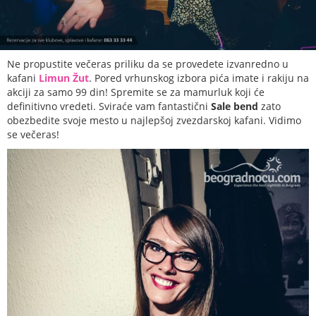
Ne propustite večeras priliku da se provedete izvanredno u
kafani
Limun Žut
. Pored vrhunskog izbora pića imate i rakiju na
akciji za samo 99 din! Spremite se za mamurluk koji će
definitivno vredeti. Sviraće vam fantastični
Sale bend
zato
obezbedite svoje mesto u najlepšoj zvezdarskoj kafani. Vidimo
se večeras!