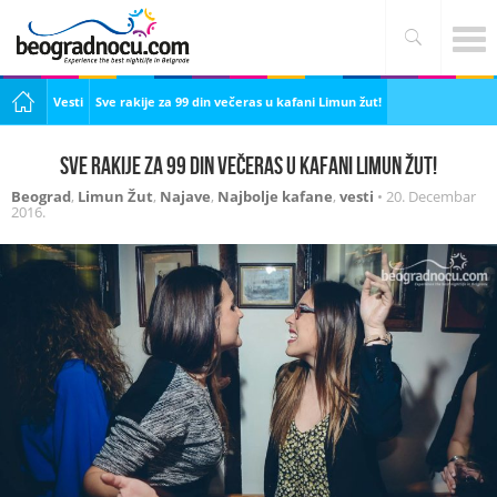
Vesti
Sve rakije za 99 din večeras u kafani Limun žut!
Sve rakije za 99 din večeras u kafani Limun žut!
Beograd
,
Limun Žut
,
Najave
,
Najbolje kafane
,
vesti
•
20. Decembar
2016.