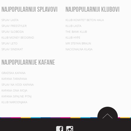
najpopularniji splavovi
najpopularniji klubovi
SPLAV LASTA
KLUB KOMITET BETON HALA
SPLAV FREESTYLER
KLUB LASTA
SPLAV SLOBODA
THE BANK KLUB
KLUB MONEY BEOGRAD
KLUB HYPE
SPLAV LETO
MR STEFAN BRAUN
SPLAV SINDIKAT
NACIONALNA KLASA
najpopularnije kafane
GRADSKA KAFANA
KAFANA TARAPANA
SPLAV NA VODI KAFANA
KAFANA ONA MOJA
KAFANA SIPAJ NE PITAJ
KLUB NARODNJAKA