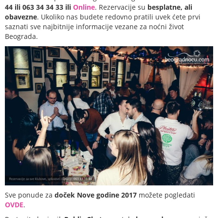
44 ili 063 34 34 33 ili
Online
. Rezervacije su
besplatne, ali
obavezne
. Ukoliko nas budete redovno pratili uvek ćete prvi
saznati sve najbitnije informacije vezane za noćni život
Beograda.
Sve ponude za
doček Nove godine 2017
možete pogledati
OVDE
.