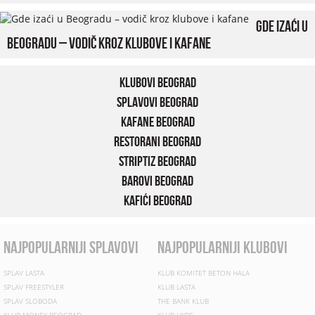
Gde izaći u
Beogradu – vodič kroz klubove i kafane
Klubovi Beograd
Splavovi Beograd
Kafane Beograd
Restorani Beograd
Striptiz Beograd
Barovi Beograd
Kafići Beograd
najpopularniji splavovi
najpopularniji klubovi
SPLAV LASTA
KLUB KOMITET BETON HALA
SPLAV FREESTYLER
KLUB LASTA
SPLAV SLOBODA
THE BANK KLUB