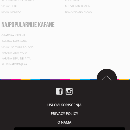
KLUB MONEY BEOGRAD
KLUB HYPE
SPLAV LETO
MR STEFAN BRAUN
SPLAV SINDIKAT
NACIONALNA KLASA
najpopularnije kafane
GRADSKA KAFANA
KAFANA TARAPANA
SPLAV NA VODI KAFANA
KAFANA ONA MOJA
KAFANA SIPAJ NE PITAJ
KLUB NARODNJAKA
USLOVI KORIŠĆENJA
PRIVACY POLICY
O NAMA