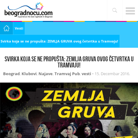
Vesti
Svirka koja se ne propušta: ZEMLJA GRUVA ovog četvrtka u Tramvaju!
Svirka koja se ne propušta: ZEMLJA GRUVA ovog četvrtka u
Tramvaju!
Beograd
,
Klubovi
,
Najave
,
Tramvaj Pub
,
vesti
•
15. Decembar 2016.