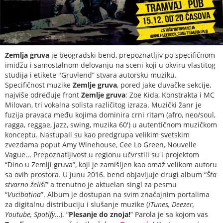
Zemlja gruva
je beogradski bend, prepoznatljiv po specifičnom
imidžu i samostalnom delovanju na sceni koji u okviru vlastitog
studija i etikete "Gruvlend” stvara autorsku muziku.
Specifičnost muzike
Zemlje gruva
, pored jake duvačke sekcije,
najviše određuje front
Zemlje gruva
: Zoe Kida, Konstrakta i MC
Milovan, tri vokalna solista različitog izraza. Muzički žanr je
fuzija pravaca među kojima dominira crni ritam (afro, neo/soul,
ragga, reggae, jazz, swing, muzika 60') u autentičnom muzičkom
konceptu. Nastupali su kao predgrupa velikim svetskim
zvezdama poput Amy Winehouse, Cee Lo Green, Nouvelle
Vague... Prepoznatljivost u regionu učvrstili su i projektom
“Dino u Zemlji gruva”, koji je zamišljen kao omaž velikom autoru
sa ovih prostora. U junu 2016. bend objavljuje drugi album “
Šta
stvarno želiš!
” a trenutno je aktuelan singl za pesmu
“
Vucibatina
”. Album je dostupan na svim značajnim portalima
za digitalnu distribuciju i slušanje muzike (
iTunes, Deezer,
Youtube, Spotify
…). “
Plesanje do znoja!
” Parola je sa kojom vas