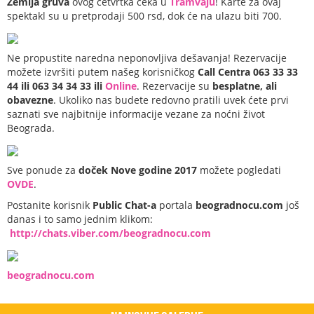
Zemlja gruva
ovog četvrtka čeka u
Tramvaju
! Karte za ovaj
spektakl su u pretprodaji 500 rsd, dok će na ulazu biti 700.
Ne propustite naredna neponovljiva dešavanja! Rezervacije
možete izvršiti putem našeg korisničkog
Call Centra 063 33 33
44 ili 063 34 34 33 ili
Online
. Rezervacije su
besplatne, ali
obavezne
. Ukoliko nas budete redovno pratili uvek ćete prvi
saznati sve najbitnije informacije vezane za noćni život
Beograda.
Sve ponude za
doček Nove godine 2017
možete pogledati
OVDE
.
Postanite korisnik
Public Chat-a
portala
beogradnocu.com
još
danas i to samo jednim klikom:
http://chats.viber.com/beogradnocu.com
beogradnocu.com