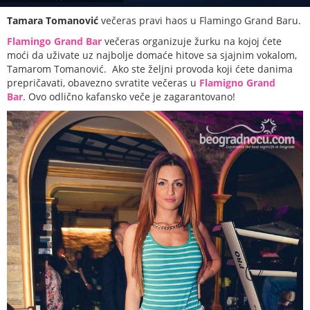
Tamara Tomanović
večeras pravi haos u Flamingo Grand Baru.
Flamingo Grand Bar
večeras organizuje žurku na kojoj ćete
moći da uživate uz najbolje domaće hitove sa sjajnim vokalom,
Tamarom Tomanović. Ako ste željni provoda koji ćete danima
prepričavati, obavezno svratite večeras u
Flamigno Grand
Bar
. Ovo odlično kafansko veče je zagarantovano!