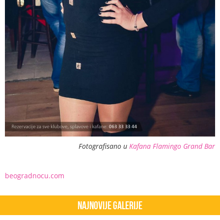
Fotografisano u
Kafana Flamingo Grand Bar
beogradnocu.com
Najnovije Galerije