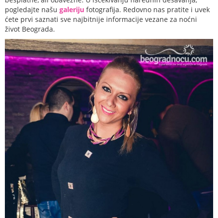
pogledajte našu
galeriju
fotografija. Redovno nas pratite i uvek
ćete prvi saznati sve najbitnije informacije vezane za noćni
život Beograda.