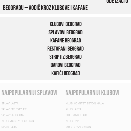
Gde izaći u
Beogradu – vodič kroz klubove i kafane
Klubovi Beograd
Splavovi Beograd
Kafane Beograd
Restorani Beograd
Striptiz Beograd
Barovi Beograd
Kafići Beograd
najpopularniji splavovi
najpopularniji klubovi
SPLAV LASTA
KLUB KOMITET BETON HALA
SPLAV FREESTYLER
KLUB LASTA
SPLAV SLOBODA
THE BANK KLUB
KLUB MONEY BEOGRAD
KLUB HYPE
SPLAV LETO
MR STEFAN BRAUN