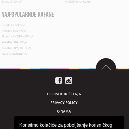
SPLAV SINDIKAT
NACIONALNA KLASA
najpopularnije kafane
GRADSKA KAFANA
KAFANA TARAPANA
SPLAV NA VODI KAFANA
KAFANA ONA MOJA
KAFANA SIPAJ NE PITAJ
KLUB NARODNJAKA
USLOVI KORIŠĆENJA
PRIVACY POLICY
O NAMA
MARKETING
Koristimo kolačiće za poboljšanje korisničkog