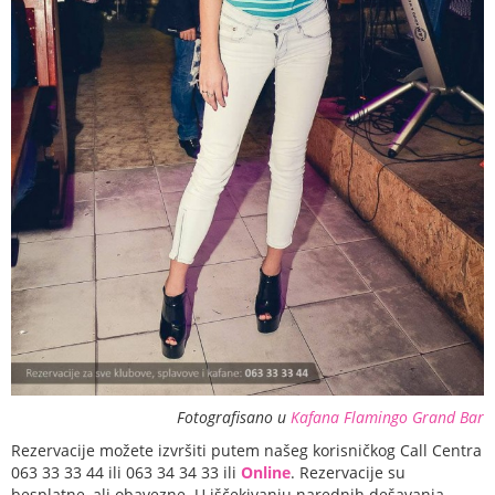
Fotografisano u
Kafana Flamingo Grand Bar
Rezervacije možete izvršiti putem našeg korisničkog Call Centra
063 33 33 44 ili 063 34 34 33 ili
Online
. Rezervacije su
besplatne, ali obavezne. U iščekivanju narednih dešavanja,