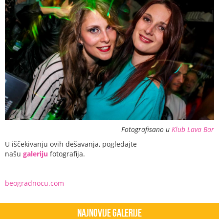
Fotografisano u
Klub Lava Bar
U iščekivanju ovih dešavanja, pogledajte
našu
galeriju
fotografija.
beogradnocu.com
Najnovije Galerije