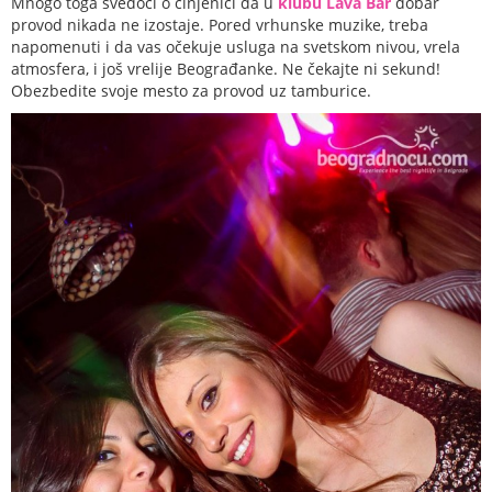
Mnogo toga svedoči o činjenici da u
klubu Lava Bar
dobar
provod nikada ne izostaje. Pored vrhunske muzike, treba
napomenuti i da vas očekuje usluga na svetskom nivou, vrela
atmosfera, i još vrelije Beograđanke. Ne čekajte ni sekund!
Obezbedite svoje mesto za provod uz tamburice.