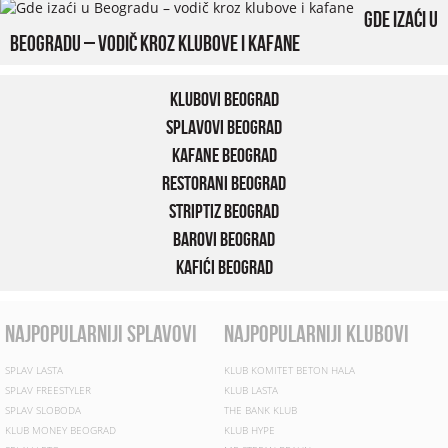
Gde izaći u
Beogradu – vodič kroz klubove i kafane
Klubovi Beograd
Splavovi Beograd
Kafane Beograd
Restorani Beograd
Striptiz Beograd
Barovi Beograd
Kafići Beograd
najpopularniji splavovi
najpopularniji klubovi
SPLAV LASTA
KLUB KOMITET BETON HALA
SPLAV FREESTYLER
KLUB LASTA
SPLAV SLOBODA
THE BANK KLUB
KLUB MONEY BEOGRAD
KLUB HYPE