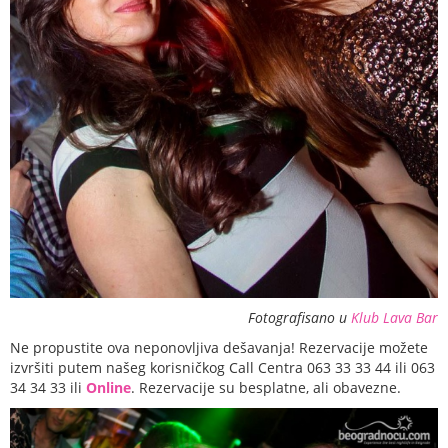
Fotografisano u
Klub Lava Bar
Ne propustite ova neponovljiva dešavanja! Rezervacije možete
izvršiti putem našeg korisničkog Call Centra 063 33 33 44 ili 063
34 34 33 ili
Online
. Rezervacije su besplatne, ali obavezne.