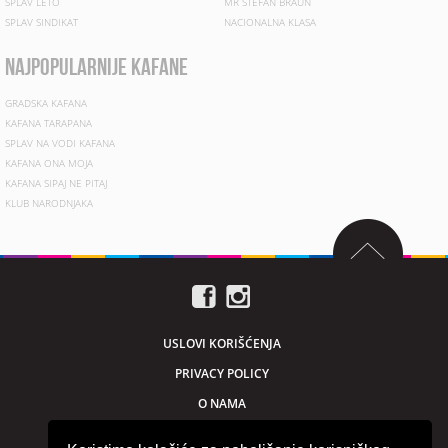
SPLAV LETO
MR STEFAN BRAUN
SPLAV SINDIKAT
NACIONALNA KLASA
najpopularnije kafane
GRADSKA KAFANA
KAFANA TARAPANA
SPLAV NA VODI KAFANA
KAFANA ONA MOJA
KAFANA SIPAJ NE PITAJ
KLUB NARODNJAKA
USLOVI KORIŠĆENJA
PRIVACY POLICY
O NAMA
MARKETING