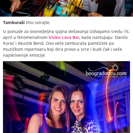
Tamburaši
tiho svirajte.
Iz ponude za ovonedeljna sjajna dešavanja izdvajamo sredu 16.
april u fenomenalnom
klubu Lava Bar
,
kada nastupaju Danilo
Korać i Akustik Bend. Ovo veče tamburaša pamtićete po
muzičkom repertoaru koji dira pravo u srce i budi čak i vaše
najskrivenije emocije.