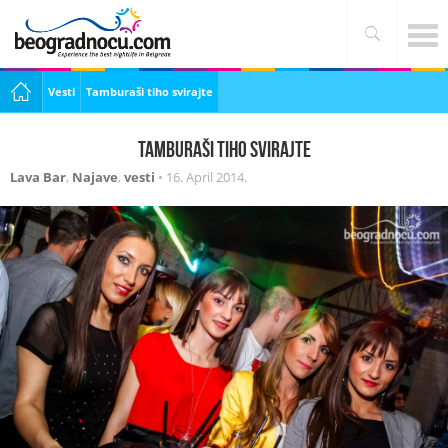
Vesti
Tamburaši tiho svirajte
Tamburaši tiho svirajte
Lava Bar
,
Najave
,
vesti
•
16. April 2014.