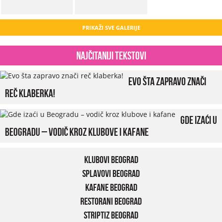
PRIKAŽI SVE GALERIJE
Najčitaniji tekstovi
Evo šta zapravo znači
reč klaberka!
Gde izaći u
Beogradu – vodič kroz klubove i kafane
Klubovi Beograd
Splavovi Beograd
Kafane Beograd
Restorani Beograd
Striptiz Beograd