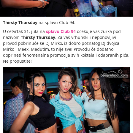
Thirsty Thursday
na splavu Club 94.
U četvrtak 31. jula na
splavu Club 94
očekuje vas žurka pod
nazivom
Thirsty Thursday
. Za vaš vrhunski i neponovljivi
provod pobrinuće se DJ Mirko, iz dobro poznatog DJ dvojca
Mirko i Meex. Međutim, to nije sve! Provodu će dodatno
doprineti fenomenalna promocija svih koktela i odabranih pića.
Ne propustite!