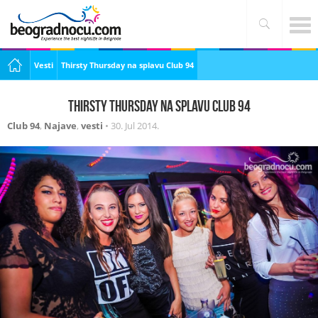
Vesti
Thirsty Thursday na splavu Club 94
Thirsty Thursday na splavu Club 94
Club 94
,
Najave
,
vesti
•
30. Jul 2014.