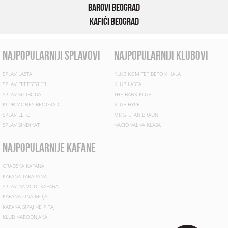
Barovi Beograd
Kafići Beograd
najpopularniji splavovi
najpopularniji klubovi
SPLAV LASTA
KLUB KOMITET BETON HALA
SPLAV FREESTYLER
KLUB LASTA
SPLAV SLOBODA
THE BANK KLUB
KLUB MONEY BEOGRAD
KLUB HYPE
SPLAV LETO
MR STEFAN BRAUN
SPLAV SINDIKAT
NACIONALNA KLASA
najpopularnije kafane
GRADSKA KAFANA
KAFANA TARAPANA
SPLAV NA VODI KAFANA
KAFANA ONA MOJA
KAFANA SIPAJ NE PITAJ
KLUB NARODNJAKA