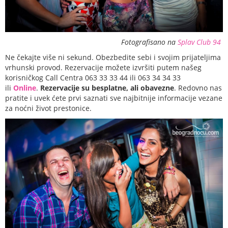
Fotografisano na
Splav Club 94
Ne čekajte više ni sekund. Obezbedite sebi i svojim prijateljima
vrhunski provod. Rezervacije možete izvršiti putem našeg
korisničkog Call Centra 063 33 33 44 ili 063 34 34 33
ili
Online
.
Rezervacije su besplatne, ali obavezne
. Redovno nas
pratite i uvek ćete prvi saznati sve najbitnije informacije vezane
za noćni život prestonice.