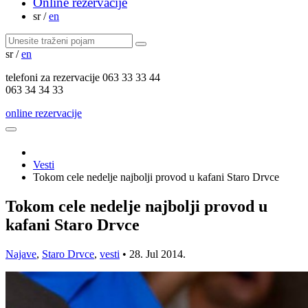
Online rezervacije
sr
/
en
sr
/
en
telefoni za
rezervacije
063 33 33 44
063 34 34 33
online rezervacije
Vesti
Tokom cele nedelje najbolji provod u kafani Staro Drvce
Tokom cele nedelje najbolji provod u
kafani Staro Drvce
Najave
,
Staro Drvce
,
vesti
•
28. Jul 2014.