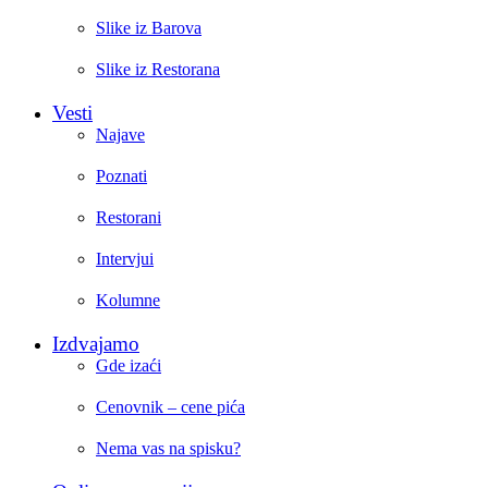
Slike iz Barova
Slike iz Restorana
Vesti
Najave
Poznati
Restorani
Intervjui
Kolumne
Izdvajamo
Gde izaći
Cenovnik – cene pića
Nema vas na spisku?