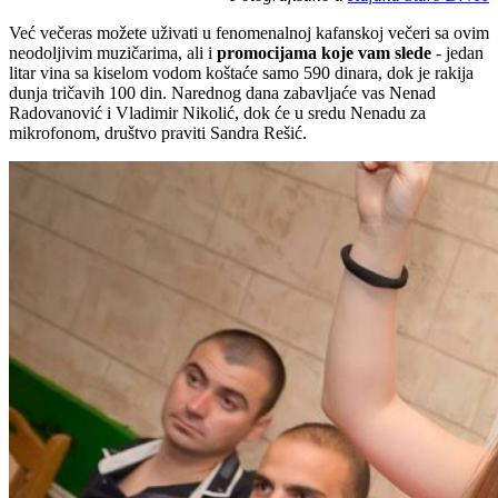
Već večeras možete uživati u fenomenalnoj kafanskoj večeri sa ovim
neodoljivim muzičarima, ali i
promocijama koje vam slede
- jedan
litar vina sa kiselom vodom koštaće samo 590 dinara, dok je rakija
dunja tričavih 100 din.
Narednog dana zabavljaće vas Nenad
Radovanović i Vladimir Nikolić, dok će u sredu Nenadu za
mikrofonom, društvo praviti Sandra Rešić.