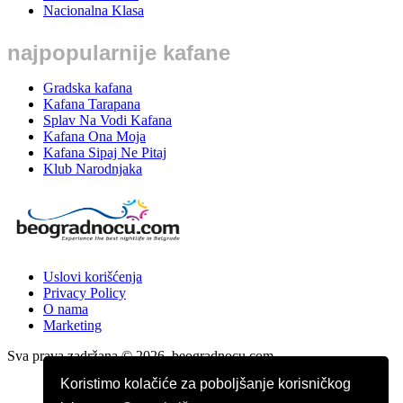
Nacionalna Klasa
najpopularnije kafane
Gradska kafana
Kafana Tarapana
Splav Na Vodi Kafana
Kafana Ona Moja
Kafana Sipaj Ne Pitaj
Klub Narodnjaka
Uslovi korišćenja
Privacy Policy
O nama
Marketing
Sva prava zadržana © 2026. beogradnocu.com
Koristimo kolačiće za poboljšanje korisničkog