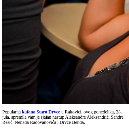
Popularna
kafana Staro Drvce
u Rakovici, ovog ponedeljka, 28.
jula, spremila vam je sjajan nastup Aleksandre Aleksandrić, Sandre
Rešić, Nenada Radovanovića i Drvce Benda.