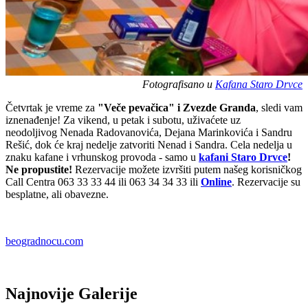
Fotografisano u
Kafana Staro Drvce
Četvrtak je vreme za
"Veče pevačica" i Zvezde Granda
, sledi vam
iznenađenje! Za vikend, u petak i subotu, uživaćete uz
neodoljivog Nenada Radovanovića, Dejana Marinkovića i Sandru
Rešić, dok će kraj nedelje zatvoriti Nenad i Sandra. Cela nedelja u
znaku kafane i vrhunskog provoda - samo u
kafani Staro Drvce
!
Ne propustite!
Rezervacije možete izvršiti putem našeg korisničkog
Call Centra 063 33 33 44 ili 063 34 34 33 ili
Online
. Rezervacije su
besplatne, ali obavezne.
beogradnocu.com
Najnovije Galerije