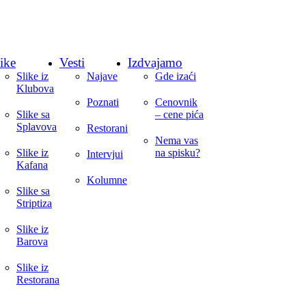
ike
Vesti
Izdvajamo
Slike iz
Najave
Gde izaći
Klubova
Poznati
Cenovnik
Slike sa
– cene pića
Splavova
Restorani
Nema vas
Slike iz
na spisku?
Intervjui
Kafana
Kolumne
Slike sa
Striptiza
Slike iz
Barova
Slike iz
Restorana