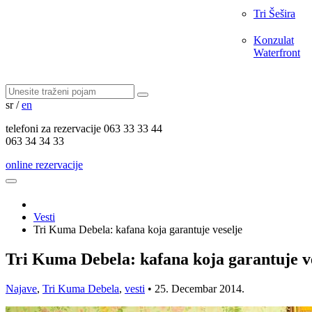
Tri Šešira
Konzulat
Waterfront
sr
/
en
telefoni za
rezervacije
063 33 33 44
063 34 34 33
online rezervacije
Vesti
Tri Kuma Debela: kafana koja garantuje veselje
Tri Kuma Debela: kafana koja garantuje v
Najave
,
Tri Kuma Debela
,
vesti
•
25. Decembar 2014.