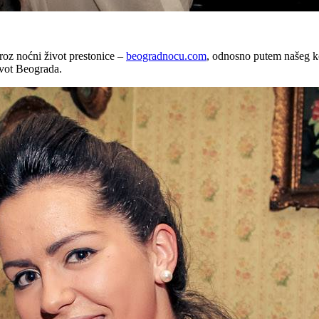
roz noćni život prestonice –
beogradnocu.com
, odnosno putem našeg ko
ivot Beograda.