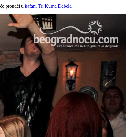
 će pronaći u
kafani Tri Kuma Debela
.