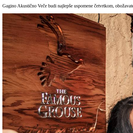
Gagino Akustično Veče budi najlepše uspomene četvrtkom, obožavatel