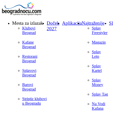
Mesta za izlazak
Doček
Aplikacija
Najtraženije
Sl
Klubovi
2027
Splav
Beograd
Freestyler
Kafane
Magazin
Beograd
Splav
Restorani
Leto
Beograd
Splav
Splavovi
Kartel
Beograd
Splav
Barovi
Money
Beograd
Splav Tag
Striptiz klubovi
u Beogradu
Na Vodi
Kafana