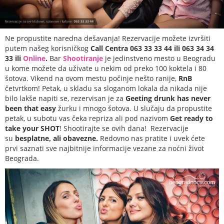
Ne propustite naredna dešavanja! Rezervacije možete izvršiti
putem našeg korisničkog
Call Centra 063 33 33 44 ili 063 34 34
33 ili
Online
.
Bar
Shootiranje
je jedinstveno mesto u Beogradu
u kome možete da uživate u nekim od preko 100 koktela i 80
šotova. Vikend na ovom mestu počinje nešto ranije,
RnB
četvrtkom! Petak, u skladu sa sloganom lokala da nikada nije
bilo lakše napiti se, rezervisan je za
Geeting drunk has never
been that easy
žurku i mnogo šotova. U slučaju da propustite
petak, u subotu vas čeka repriza ali pod nazivom
Get ready to
take your SHOT
! Shootirajte se ovih dana! Rezervacije
su
besplatne, ali obavezne.
Redovno nas pratite i uvek ćete
prvi saznati sve najbitnije informacije vezane za noćni život
Beograda.