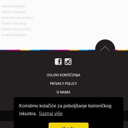
GRADSKA KAFANA
KAFANA TARAPANA
SPLAV NA VODI KAFANA
KAFANA ONA MOJA
KAFANA SIPAJ NE PITAJ
KLUB NARODNJAKA
USLOVI KORIŠĆENJA
PRIVACY POLICY
O NAMA
MARKETING
Koristimo kolačiće za poboljšanje korisničkog
iskustva.
Saznaj više
Sva prava zadržana © 2026. beogradnocu.com