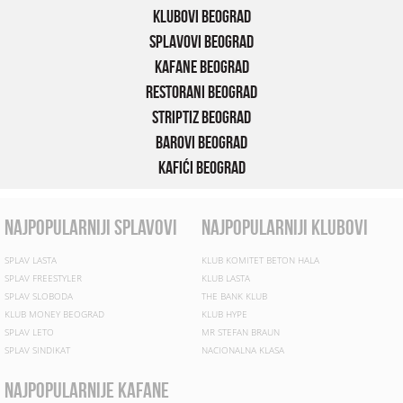
Klubovi Beograd
Splavovi Beograd
Kafane Beograd
Restorani Beograd
Striptiz Beograd
Barovi Beograd
Kafići Beograd
najpopularniji splavovi
najpopularniji klubovi
SPLAV LASTA
KLUB KOMITET BETON HALA
SPLAV FREESTYLER
KLUB LASTA
SPLAV SLOBODA
THE BANK KLUB
KLUB MONEY BEOGRAD
KLUB HYPE
SPLAV LETO
MR STEFAN BRAUN
SPLAV SINDIKAT
NACIONALNA KLASA
najpopularnije kafane