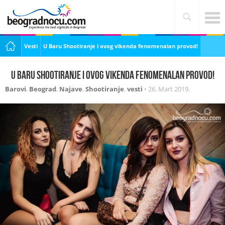
Vesti
U Baru Shootiranje i ovog vikenda fenomenalan provod!
U Baru Shootiranje i ovog vikenda fenomenalan provod!
Barovi
,
Beograd
,
Najave
,
Shootiranje
,
vesti
•
26. Mart 2019.